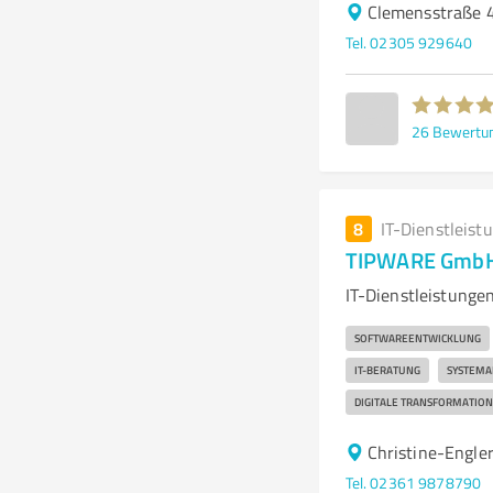
Clemensstraße 
Tel. 02305 929640
26
Bewertu
8
IT-Dienstleist
TIPWARE GmbH
IT-Dienstleistung
SOFTWAREENTWICKLUNG
IT-BERATUNG
SYSTEMA
DIGITALE TRANSFORMATION
Christine-Engle
Tel. 02361 9878790