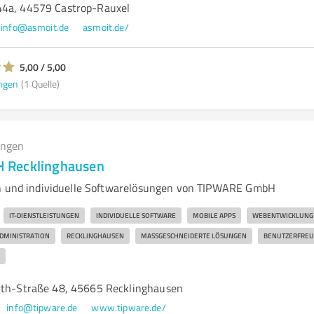
44a, 44579 Castrop-Rauxel
info@asmoit.de
asmoit.de/
5,00 / 5,00
ngen
(1 Quelle)
ungen
 Recklinghausen
en und individuelle Softwarelösungen von TIPWARE GmbH
IT-DIENSTLEISTUNGEN
INDIVIDUELLE SOFTWARE
MOBILE APPS
WEBENTWICKLUNG
DMINISTRATION
RECKLINGHAUSEN
MASSGESCHNEIDERTE LÖSUNGEN
BENUTZERFREU
rth-Straße 48, 45665 Recklinghausen
info@tipware.de
www.tipware.de/