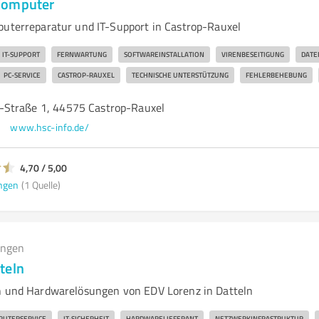
Computer
puterreparatur und IT-Support in Castrop-Rauxel
IT-SUPPORT
FERNWARTUNG
SOFTWAREINSTALLATION
VIRENBESEITIGUNG
DATE
PC-SERVICE
CASTROP-RAUXEL
TECHNISCHE UNTERSTÜTZUNG
FEHLERBEHEBUNG
-Straße 1, 44575 Castrop-Rauxel
www.hsc-info.de/
4,70 / 5,00
ngen
(1 Quelle)
ungen
teln
n und Hardwarelösungen von EDV Lorenz in Datteln
UTERSERVICE
IT-SICHERHEIT
HARDWARELIEFERANT
NETZWERKINFRASTRUKTUR