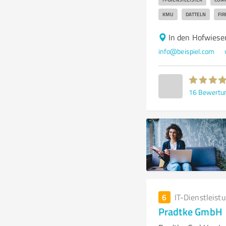
KMU
DATTELN
FI
In den Hofwiese
info@beispiel.com
16
Bewertu
6
IT-Dienstleist
Pradtke GmbH