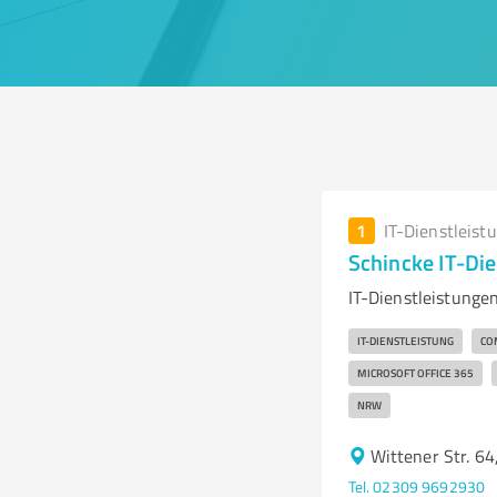
1
IT-Dienstleist
Schincke IT-Die
IT-Dienstleistunge
IT-DIENSTLEISTUNG
CO
MICROSOFT OFFICE 365
NRW
Wittener Str. 6
Tel. 02309 9692930