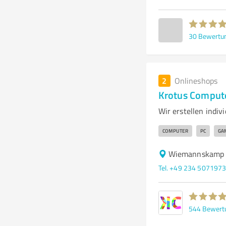
30
Bewertu
2
Onlineshops
Krotus Comput
Wir erstellen indi
COMPUTER
PC
GA
Wiemannskamp 
Tel. +49 234 507197
544
Bewert