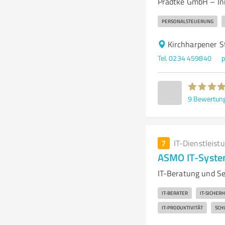
Pradtke GmbH – In
PERSONALSTEUERUNG
Kirchharpener S
Tel. 0234 459840
p
9
Bewertun
7
IT-Dienstleist
ASMO IT-Syst
IT-Beratung und S
IT-BERATER
IT-SICHERH
IT-PRODUKTIVITÄT
SCH