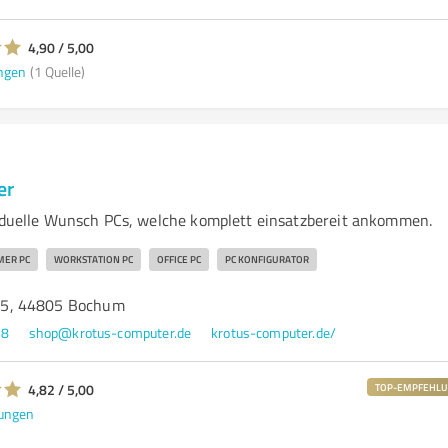
4,90 / 5,00
ngen
(1 Quelle)
er
viduelle Wunsch PCs, welche komplett einsatzbereit ankommen.
MER PC
WORKSTATION PC
OFFICE PC
PC KONFIGURATOR
5, 44805 Bochum
38
shop@krotus-computer.de
krotus-computer.de/
4,82 / 5,00
TOP-EMPFEHL
ungen