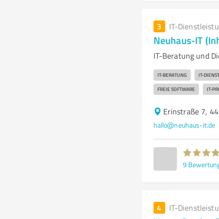
3
IT-Dienstleist
Neuhaus-IT (Inh
IT-Beratung und Di
IT-BERATUNG
IT-DIENS
FREIE SOFTWARE
IT-P
Erinstraße 7, 4
hallo@neuhaus-it.de
9
Bewertun
4
IT-Dienstleist