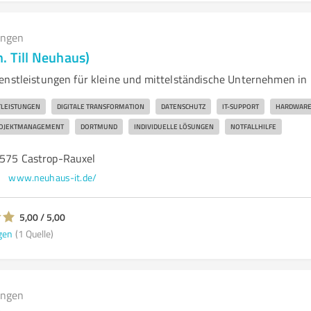
ungen
. Till Neuhaus)
enstleistungen für kleine und mittelständische Unternehmen in
TLEISTUNGEN
DIGITALE TRANSFORMATION
DATENSCHUTZ
IT-SUPPORT
HARDWAR
ROJEKTMANAGEMENT
DORTMUND
INDIVIDUELLE LÖSUNGEN
NOTFALLHILFE
4575 Castrop-Rauxel
www.neuhaus-it.de/
5,00 / 5,00
gen
(1 Quelle)
ungen