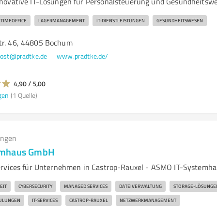
novative IT-Lösungen für Personalsteuerung und Gesundheitsw
TIMEOFFICE
LAGERMANAGEMENT
IT-DIENSTLEISTUNGEN
GESUNDHEITSWESEN
tr. 46, 44805 Bochum
ost@pradtke.de
www.pradtke.de/
4,90 / 5,00
gen
(1 Quelle)
ungen
emhaus GmbH
ervices für Unternehmen in Castrop-Rauxel - ASMO IT-Systemh
EIT
CYBERSECURITY
MANAGED SERVICES
DATEIVERWALTUNG
STORAGE-LÖSUNGE
ULUNGEN
IT-SERVICES
CASTROP-RAUXEL
NETZWERKMANAGEMENT