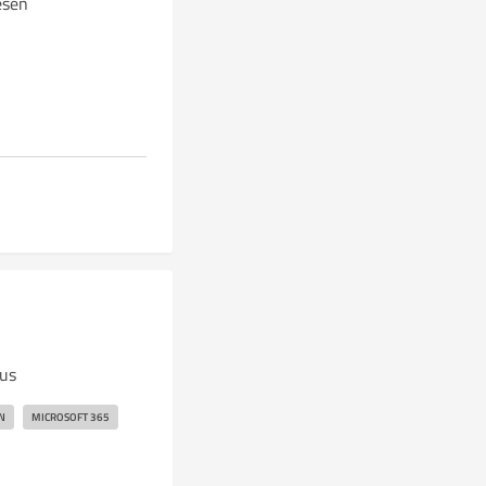
esen
aus
N
MICROSOFT 365