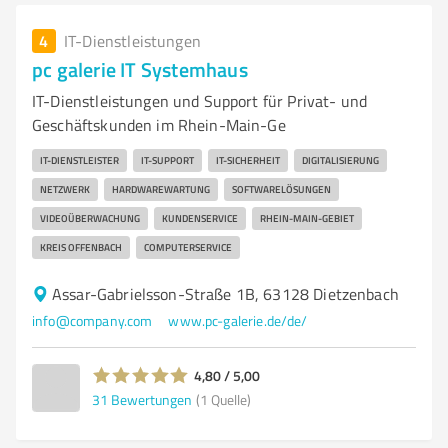
4
IT-Dienstleistungen
pc galerie IT Systemhaus
IT-Dienstleistungen und Support für Privat- und
Geschäftskunden im Rhein-Main-Ge
IT-DIENSTLEISTER
IT-SUPPORT
IT-SICHERHEIT
DIGITALISIERUNG
NETZWERK
HARDWAREWARTUNG
SOFTWARELÖSUNGEN
VIDEOÜBERWACHUNG
KUNDENSERVICE
RHEIN-MAIN-GEBIET
KREIS OFFENBACH
COMPUTERSERVICE
Assar-Gabrielsson-Straße 1B, 63128 Dietzenbach
info@company.com
www.pc-galerie.de/de/
4,80 / 5,00
31
Bewertungen
(1 Quelle)