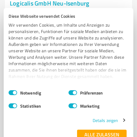
Logicalis GmbH Neu-Isenburg
IT-Lösungen und Managed Services für digitale
Diese Webseite verwendet Cookies
Transformation und Cybersicherheit
Wir verwenden Cookies, um Inhalte und Anzeigen zu
personalisieren, Funktionen für soziale Medien anbieten zu
IT-BERATER
MANAGED SERVICES
CYBERSICHERHEIT
können und die Zugriffe auf unsere Website zu analysieren.
DIGITALE TRANSFORMATION
HYBRID CLOUD
SMART INFRASTRUCTURE
Außerdem geben wir Informationen zu Ihrer Verwendung
DATENMANAGEMENT
INTELLIGENTE SICHERHEIT
unserer Website an unsere Partner für soziale Medien,
Werbung und Analysen weiter. Unsere Partner führen diese
UNTERNEHMENSLÖSUNGEN
SOZIALE VERANTWORTUNG
DIVERSITÄT
Informationen möglicherweise mit weiteren Daten
TECHNOLOGIE-DIENSTLEISTER
zusammen, die Sie ihnen bereitgestellt haben oder die sie im
Rahmen Ihrer Nutzung der Dienste gesammelt haben.
Siemensstraße 10, 63263 Neu-Isenburg
Tel. 06102 77860
info@logicalis.de
Einwilligungsauswahl
Impressum
|
Datenschutzbestimmungen
Notwendig
Präferenzen
www.de.logicalis.com/de
Statistiken
Marketing
4,60 / 5,00
36
Bewertungen
(1 Quelle)
Details zeigen
ALLE ZULASSEN