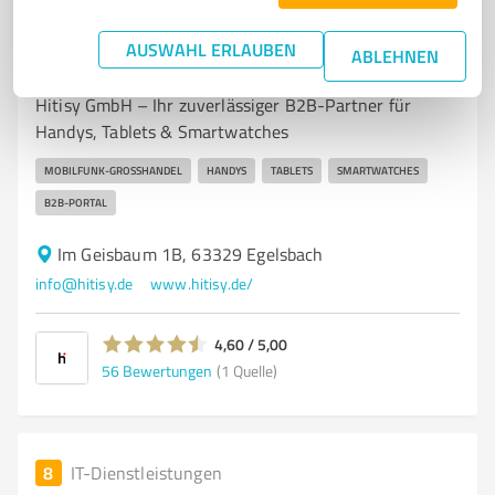
7
IT-Dienstleistungen
AUSWAHL ERLAUBEN
ABLEHNEN
Hitisy GmbH
Hitisy GmbH – Ihr zuverlässiger B2B-Partner für
Handys, Tablets & Smartwatches
MOBILFUNK-GROSSHANDEL
HANDYS
TABLETS
SMARTWATCHES
B2B-PORTAL
Im Geisbaum 1B, 63329 Egelsbach
info@hitisy.de
www.hitisy.de/
4,60 / 5,00
56
Bewertungen
(1 Quelle)
8
IT-Dienstleistungen