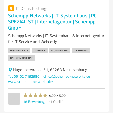
9
IT-Dienstleistungen
Schempp Networks | IT-Systemhaus | PC-
SPEZIALIST | Internetagentur | Schempp
GmbH
Schempp Networks | IT-Systemhaus & Internetagentur
für IT-Service und Webdesign
IT-SYSTEMHAUS
IT-SERVICE
CLOUD BACKUP
WEBDESIGN
ONLINE MARKETING
Hugenottenallee 51, 63263 Neu-Isenburg
Tel. 06102 7192980
office@schempp-networks.de
www.schempp-networks.de/
4,90 / 5,00
18
Bewertungen
(1 Quelle)