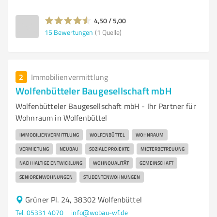
4,50 / 5,00
15
Bewertungen
(1 Quelle)
2
Immobilienvermittlung
Wolfenbütteler Baugesellschaft mbH
Wolfenbütteler Baugesellschaft mbH - Ihr Partner für
Wohnraum in Wolfenbüttel
IMMOBILIENVERMITTLUNG
WOLFENBÜTTEL
WOHNRAUM
VERMIETUNG
NEUBAU
SOZIALE PROJEKTE
MIETERBETREUUNG
NACHHALTIGE ENTWICKLUNG
WOHNQUALITÄT
GEMEINSCHAFT
SENIORENWOHNUNGEN
STUDENTENWOHNUNGEN
Grüner Pl. 24, 38302 Wolfenbüttel
Tel. 05331 4070
info@wobau-wf.de