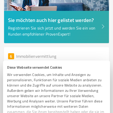
Sie möchten auch hier gelistet werden?
Registrieren Sie sich jetzt und werden Sie ein von
Kunden empfohlener ProvenExpert!
6
Immobilienvermittlung
Gemeinnützige Wohnstätten eG
Diese Webseite verwendet Cookies
Wolfenbüttel
Wir verwenden Cookies, um Inhalte und Anzeigen zu
Wohnungsbaugenossenschaft in Wolfenbüttel mit
personalisieren, Funktionen für soziale Medien anbieten zu
attraktiven Wohnmöglichkeiten
können und die Zugriffe auf unsere Website zu analysieren.
Außerdem geben wir Informationen zu Ihrer Verwendung
WOHNUNGSBAUGENOSSENSCHAFT
WOLFENBÜTTEL
WOHNRAUM
unserer Website an unsere Partner für soziale Medien,
MITGLIEDSCHAFT
LEBENSQUALITÄT
GEMEINSCHAFT
Werbung und Analysen weiter. Unsere Partner führen diese
Informationen möglicherweise mit weiteren Daten
MODERNES WOHNEN
NACHHALTIGE INFRASTRUKTUR
zusammen, die Sie ihnen bereitgestellt haben oder die sie im