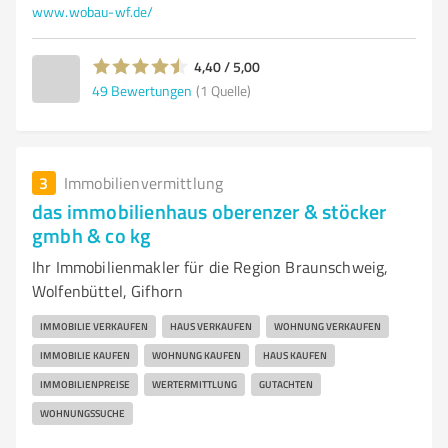
www.wobau-wf.de/
4,40 / 5,00
49
Bewertungen
(1 Quelle)
3
Immobilienvermittlung
das immobilienhaus oberenzer & stöcker
gmbh & co kg
Ihr Immobilienmakler für die Region Braunschweig,
Wolfenbüttel, Gifhorn
IMMOBILIE VERKAUFEN
HAUS VERKAUFEN
WOHNUNG VERKAUFEN
IMMOBILIE KAUFEN
WOHNUNG KAUFEN
HAUS KAUFEN
IMMOBILIENPREISE
WERTERMITTLUNG
GUTACHTEN
WOHNUNGSSUCHE