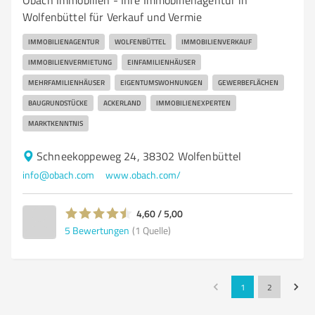
Obach Immobilien - Ihre Immobilienagentur in
Wolfenbüttel für Verkauf und Vermie
IMMOBILIENAGENTUR
WOLFENBÜTTEL
IMMOBILIENVERKAUF
IMMOBILIENVERMIETUNG
EINFAMILIENHÄUSER
MEHRFAMILIENHÄUSER
EIGENTUMSWOHNUNGEN
GEWERBEFLÄCHEN
BAUGRUNDSTÜCKE
ACKERLAND
IMMOBILIENEXPERTEN
MARKTKENNTNIS
Schneekoppeweg 24, 38302 Wolfenbüttel
info@obach.com
www.obach.com/
4,60 / 5,00
5
Bewertungen
(1 Quelle)
1
2