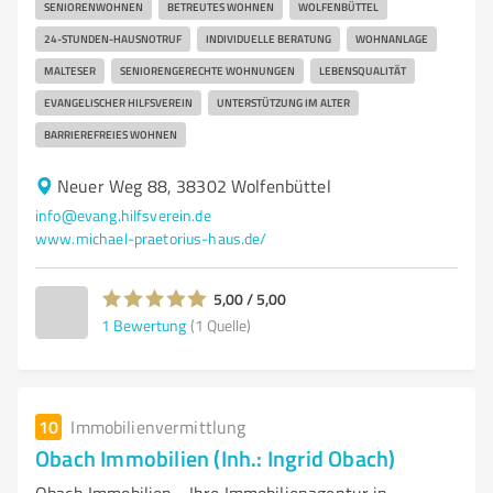
SENIORENWOHNEN
BETREUTES WOHNEN
WOLFENBÜTTEL
24-STUNDEN-HAUSNOTRUF
INDIVIDUELLE BERATUNG
WOHNANLAGE
MALTESER
SENIORENGERECHTE WOHNUNGEN
LEBENSQUALITÄT
EVANGELISCHER HILFSVEREIN
UNTERSTÜTZUNG IM ALTER
BARRIEREFREIES WOHNEN
Neuer Weg 88, 38302 Wolfenbüttel
info@evang.hilfsverein.de
www.michael-praetorius-haus.de/
5,00 / 5,00
1
Bewertung
(1 Quelle)
10
Immobilienvermittlung
Obach Immobilien (Inh.: Ingrid Obach)