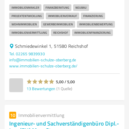
IMMOBILIENMAKLER
FINANZBERATUNG
NEUBAU
PROJEKTENTWICKLUNG
IMMOBILIENVERKAUF
FINANZIERUNG
WOHNIMMOBILIEN
GEWERBEIMMOBILIEN
IMMOBILIENBEWERTUNG
IMMOBILIENVERMITTLUNG
REICHSHOF
IMMOBILIENFINANZIERUNG
Schmiedewinkel 1, 51580 Reichshof
Tel. 02265 9839930
info@immobilien-schulze-oberberg.de
www.immobilien-schulze-oberberg.de/
5,00 / 5,00
13
Bewertungen
(1 Quelle)
10
Immobilienvermittlung
Ingenieur- und Sachverständigenbüro Dipl.-