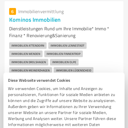
6
Immobilienvermittlung
Kominos Immobilien
Dienstleistungen Rund um Ihre Immobilie* Immo *
Finanz * Renovierung&Sanierung
IMMOBILIEN ATTENDORN
IMMOBILIEN LENNESTADT
IMMOBILIEN WENDEN
IMMOBILIEN FINNENTROP
IMMOBILIEN DROLSHAGEN
IMMOBILIEN OLPE
IMMOBILIEN MEINERZHAGEN
IMMOBILIEN LÜDENSCHEID
HAUS KAUFEN
HAUS VERKAUFEN
HAUS MIETEN
HAUS VERMIETEN
Diese Webseite verwendet Cookies
WOHNUNG KAUFEN
WOHNUNG VERKAUFEN
WOHNUNG MIETEN
Wir verwenden Cookies, um Inhalte und Anzeigen zu
personalisieren, Funktionen für soziale Medien anbieten zu
WOHNUNG VERMIETEN
FINANZIERUNG
WERTERMITTLUNG
können und die Zugriffe auf unsere Website zu analysieren.
KAUFPREISE
ATTENDORN HAUSVERWALTUNG
Außerdem geben wir Informationen zu Ihrer Verwendung
unserer Website an unsere Partner für soziale Medien,
FINNENTROP HAUSVERWALTUNG
LENNESTADT HAUSVERWALTUNG
Werbung und Analysen weiter. Unsere Partner führen diese
OLPE HAUSVERWALTUNG
WENDEN HAUSVERWALTUNG
Informationen möglicherweise mit weiteren Daten