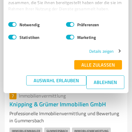
MEINERZHAGEN HAUSVERWALTUNG
LÜDENSCHEID HAUSVERWALTUNG
zusammen, die Sie ihnen bereitgestellt haben oder die sie im
Rahmen Ihrer Nutzung der Dienste gesammelt haben.
EXPERTISE
LEISTUNGSVERSPRECHEN
FACHLEUTE
IMMOBILIENMAKLER
KOMINOS
Einwilligungsauswahl
Impressum
|
Datenschutzbestimmungen
Notwendig
Präferenzen
Niederste Str. 4, 57439 Attendorn
Statistiken
Marketing
Tel. +49 2722 6378660
info@kominos-immobilien.de
kominos-immobilien.de
Details zeigen
4,96 / 5,00
ALLE ZULASSEN
192
Bewertungen
(2 Quellen)
AUSWAHL ERLAUBEN
ABLEHNEN
7
Immobilienvermittlung
Knipping & Grümer Immobilien GmbH
Professionelle Immobilienvermittlung und Bewertung
in Gummersbach
IMMOBILIENMAKLER
GUMMERSBACH
IMMOBILIENBEWERTUNG