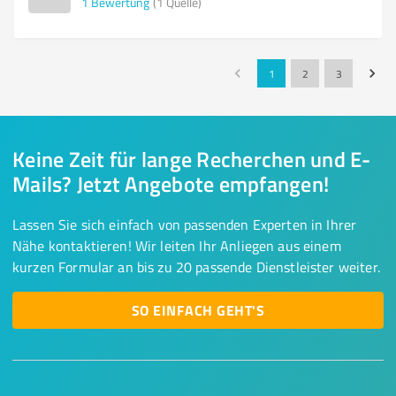
1
Bewertung
(1 Quelle)
1
2
3
Keine Zeit für lange Recherchen und E-
Mails? Jetzt Angebote empfangen!
Lassen Sie sich einfach von passenden Experten in Ihrer
Nähe kontaktieren! Wir leiten Ihr Anliegen aus einem
kurzen Formular an bis zu 20 passende Dienstleister weiter.
SO EINFACH GEHT'S