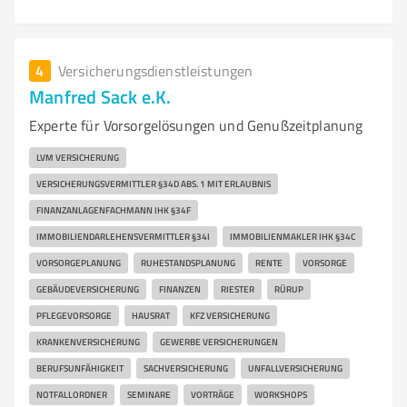
4
Versicherungsdienstleistungen
Manfred Sack e.K.
Experte für Vorsorgelösungen und Genußzeitplanung
LVM VERSICHERUNG
VERSICHERUNGSVERMITTLER §34D ABS. 1 MIT ERLAUBNIS
FINANZANLAGENFACHMANN IHK §34F
IMMOBILIENDARLEHENSVERMITTLER §34I
IMMOBILIENMAKLER IHK §34C
VORSORGEPLANUNG
RUHESTANDSPLANUNG
RENTE
VORSORGE
GEBÄUDEVERSICHERUNG
FINANZEN
RIESTER
RÜRUP
PFLEGEVORSORGE
HAUSRAT
KFZ VERSICHERUNG
KRANKENVERSICHERUNG
GEWERBE VERSICHERUNGEN
BERUFSUNFÄHIGKEIT
SACHVERSICHERUNG
UNFALLVERSICHERUNG
NOTFALLORDNER
SEMINARE
VORTRÄGE
WORKSHOPS