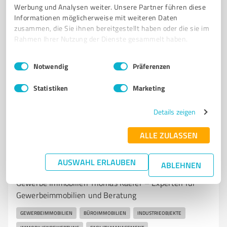
Werbung und Analysen weiter. Unsere Partner führen diese
Informationen möglicherweise mit weiteren Daten
zusammen, die Sie ihnen bereitgestellt haben oder die sie im
Rahmen Ihrer Nutzung der Dienste gesammelt haben.
Einwilligungsauswahl
Impressum
|
Datenschutzbestimmungen
Notwendig
Präferenzen
Sie möchten auch hier gelistet werden?
Statistiken
Marketing
Registrieren Sie sich jetzt und werden Sie ein von
Kunden empfohlener ProvenExpert!
Details zeigen
ALLE ZULASSEN
6
Immobilienvermittlung
AUSWAHL ERLAUBEN
ABLEHNEN
Gewerbe Immobilien Thomas Kaefer
Gewerbe Immobilien Thomas Kaefer – Experten für
Gewerbeimmobilien und Beratung
GEWERBEIMMOBILIEN
BÜROIMMOBILIEN
INDUSTRIEOBJEKTE