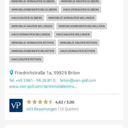
IMMOBILIE VERKAUFEN OLSBERG
IMMOBILIE KAUFEN OLSBERG
IMMOBILIENBEWERTUNG OLSBERG
HAUS VERKAUFEN OLSBERG
HAUS KAUFEN OLSBERG
IMMOBILIE VERKAUFEN WILLINGEN
IMMOBILIE KAUFEN WILLINGEN
IMMOBILIENBEWERTUNG WILLIGEN
HAUS VERKAUFEN WILLINGEN
HAUS KAUFEN WILLINGEN
IMMOBILIE VERKAUFEN RÜTHEN
IMMOBILIE KAUFEN RÜTHEN
IMMOBILIENBEWERTUNG RÜTEN
HAUS VERKAUFEN RÜTHEN
HAUS KAUFEN RÜTHEN
Friedrichstraße 1a, 59929 Brilon
Tel. +49 2961 - 96 26 81 0
brilon@von-poll.com
www.von-poll.com/de/immobilienmakler/brilon
4,62 / 5,00
403
Bewertungen
(10 Quellen)