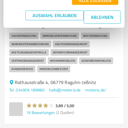
ALLE ZULASSEN
6
Immobilienvermittlung
Mieterio GmbH Raguhn-Jeßnitz
AUSWAHL ERLAUBEN
ABLEHNEN
Professionelle Hausverwaltung und
Immobilienmanagement durch Mieterio in Raguhn-
HAUSVERWALTUNG
IMMOBILIENVERWALTUNG
MIETVERWALTUNG
NEBENKOSTENABRECHNUNG
KAUTIONSMANAGEMENT
MIETEINGANGSKONTROLLE
REPARATURMANAGEMENT
VERTRAGSMANAGEMENT
WOHNIMMOBILIEN
GEWERBEIMMOBILIEN
KUNDENSERVICE
IMMOBILIENBESITZER
Rathausstraße 4, 06779 Raguhn-Jeßnitz
Tel. 034906 189880
hallo@mieterio.de
mieterio.de/
3,89 / 5,00
16
Bewertungen
(2 Quellen)