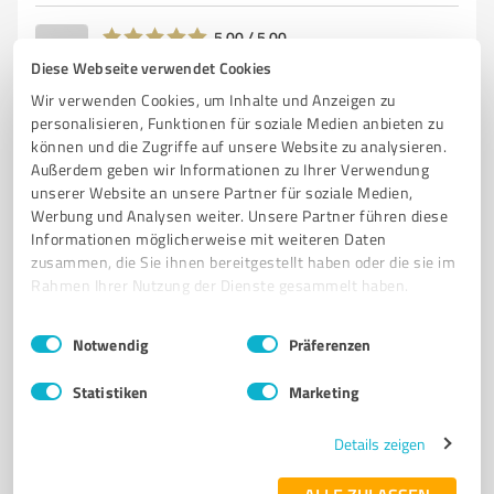
5,00 / 5,00
3
Bewertungen
(1 Quelle)
Diese Webseite verwendet Cookies
Wir verwenden Cookies, um Inhalte und Anzeigen zu
personalisieren, Funktionen für soziale Medien anbieten zu
können und die Zugriffe auf unsere Website zu analysieren.
Außerdem geben wir Informationen zu Ihrer Verwendung
unserer Website an unsere Partner für soziale Medien,
Werbung und Analysen weiter. Unsere Partner führen diese
Informationen möglicherweise mit weiteren Daten
zusammen, die Sie ihnen bereitgestellt haben oder die sie im
Rahmen Ihrer Nutzung der Dienste gesammelt haben.
Einwilligungsauswahl
Impressum
|
Datenschutzbestimmungen
Sie möchten auch hier gelistet werden?
Notwendig
Präferenzen
Registrieren Sie sich jetzt und werden Sie ein von
Statistiken
Marketing
Kunden empfohlener ProvenExpert!
Details zeigen