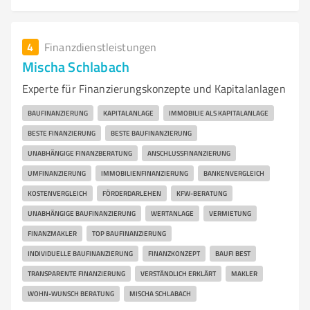
4
Finanzdienstleistungen
Mischa Schlabach
Experte für Finanzierungskonzepte und Kapitalanlagen
BAUFINANZIERUNG
KAPITALANLAGE
IMMOBILIE ALS KAPITALANLAGE
BESTE FINANZIERUNG
BESTE BAUFINANZIERUNG
UNABHÄNGIGE FINANZBERATUNG
ANSCHLUSSFINANZIERUNG
UMFINANZIERUNG
IMMOBILIENFINANZIERUNG
BANKENVERGLEICH
KOSTENVERGLEICH
FÖRDERDARLEHEN
KFW-BERATUNG
UNABHÄNGIGE BAUFINANZIERUNG
WERTANLAGE
VERMIETUNG
FINANZMAKLER
TOP BAUFINANZIERUNG
INDIVIDUELLE BAUFINANZIERUNG
FINANZKONZEPT
BAUFI BEST
TRANSPARENTE FINANZIERUNG
VERSTÄNDLICH ERKLÄRT
MAKLER
WOHN-WUNSCH BERATUNG
MISCHA SCHLABACH