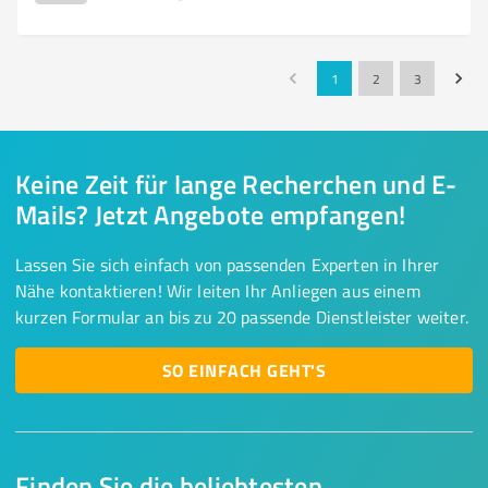
1
2
3
Keine Zeit für lange Recherchen und E-
Mails? Jetzt Angebote empfangen!
Lassen Sie sich einfach von passenden Experten in Ihrer
Nähe kontaktieren! Wir leiten Ihr Anliegen aus einem
kurzen Formular an bis zu 20 passende Dienstleister weiter.
SO EINFACH GEHT'S
Finden Sie die beliebtesten