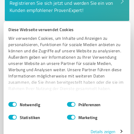
Registrieren Sie sich jetzt und werden Sie ein von
Kunden empfohlener ProvenExpert!
Diese Webseite verwendet Cookies
6
Immobilienvermittlung
Wir verwenden Cookies, um Inhalte und Anzeigen zu
WINTERBERG IMMOBILIEN
personalisieren, Funktionen für soziale Medien anbieten zu
können und die Zugriffe auf unsere Website zu analysieren.
WINTERBERG IMMOBILIEN – Ihr Profi für
Außerdem geben wir Informationen zu Ihrer Verwendung
Immobilienverkauf und Vermietung
unserer Website an unsere Partner für soziale Medien,
Werbung und Analysen weiter. Unsere Partner führen diese
IMMOBILIENVERMITTLUNG
IMMOBILIE VERKAUFEN
WERTERMITTLUNG
Informationen möglicherweise mit weiteren Daten
VERMIETUNGSSERVICE
SUCHAUFTRAG
zusammen, die Sie ihnen bereitgestellt haben oder die sie im
Rahmen Ihrer Nutzung der Dienste gesammelt haben.
Am Waltenberg 12, 59955 Winterberg
Einwilligungsauswahl
Impressum
|
Datenschutzbestimmungen
info@winterberg-immobilien.com
Notwendig
Präferenzen
winterberg-immobilien.com/
Statistiken
Marketing
5,00 / 5,00
Details zeigen
17
Bewertungen
(1 Quelle)