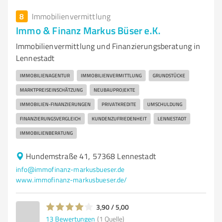
8
Immobilienvermittlung
Immo & Finanz Markus Büser e.K.
Immobilienvermittlung und Finanzierungsberatung in
Lennestadt
IMMOBILIENAGENTUR
IMMOBILIENVERMITTLUNG
GRUNDSTÜCKE
MARKTPREISEINSCHÄTZUNG
NEUBAUPROJEKTE
IMMOBILIEN-FINANZIERUNGEN
PRIVATKREDITE
UMSCHULDUNG
FINANZIERUNGSVERGLEICH
KUNDENZUFRIEDENHEIT
LENNESTADT
IMMOBILIENBERATUNG
Hundemstraße 41, 57368 Lennestadt
info@immofinanz-markusbueser.de
www.immofinanz-markusbueser.de/
3,90 / 5,00
13
Bewertungen
(1 Quelle)