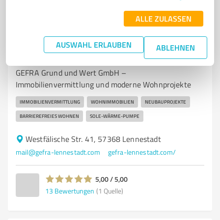
ALLE ZULASSEN
7
Immobilienvermittlung
AUSWAHL ERLAUBEN
ABLEHNEN
GEFRA Grund und Wert GmbH
GEFRA Grund und Wert GmbH –
Immobilienvermittlung und moderne Wohnprojekte
IMMOBILIENVERMITTLUNG
WOHNIMMOBILIEN
NEUBAUPROJEKTE
BARRIEREFREIES WOHNEN
SOLE-WÄRME-PUMPE
Westfälische Str. 41, 57368 Lennestadt
mail@gefra-lennestadt.com
gefra-lennestadt.com/
5,00 / 5,00
13
Bewertungen
(1 Quelle)