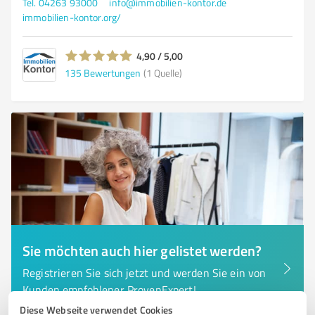
Tel. 04263 93000
info@immobilien-kontor.de
immobilien-kontor.org/
4,90 / 5,00
135
Bewertungen
(1 Quelle)
Sie möchten auch hier gelistet werden?
Registrieren Sie sich jetzt und werden Sie ein von
Kunden empfohlener ProvenExpert!
Diese Webseite verwendet Cookies