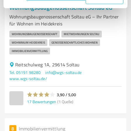
Wohnungsbaugenossenschaft Soltau eG
Wohnungsbaugenossenschaft Soltau eG – Ihr Partner
für Wohnen im Heidekreis
WOHNUNGSBAUGENOSSENSCHAFT
MIETWOHNUNGEN SOLTAU
WOHNRAUM HEIDEKREIS
GENOSSENSCHAFTLICHES WOHNEN
IMMOBILIENVERMITTLUNG
Reitschulweg 1A, 29614 Soltau
Tel. 05191 98280
info@wgs-soltau.de
www.wgs-soltau.de/
3,90 / 5,00
17
Bewertungen
(1 Quelle)
8
Immobilienvermittlung