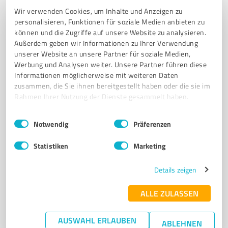
Wir verwenden Cookies, um Inhalte und Anzeigen zu
personalisieren, Funktionen für soziale Medien anbieten zu
6
Immobilienvermittlung
können und die Zugriffe auf unsere Website zu analysieren.
FNG Immobilien GmbH
Außerdem geben wir Informationen zu Ihrer Verwendung
unserer Website an unsere Partner für soziale Medien,
FNG Immobilien GmbH – Immobilienvermittlung und
Werbung und Analysen weiter. Unsere Partner führen diese
Baugrundstücke in Bispingen
Informationen möglicherweise mit weiteren Daten
zusammen, die Sie ihnen bereitgestellt haben oder die sie im
IMMOBILIENVERMITTLUNG
BAUGRUNDSTÜCKE
EINZELHÄUSER
Rahmen Ihrer Nutzung der Dienste gesammelt haben.
DOPPELHÄUSER
MEHRFAMILIENHÄUSER
Einwilligungsauswahl
Impressum
|
Datenschutzbestimmungen
Notwendig
Präferenzen
Borsteler Str. 30, 29646 Bispingen
info@fng-immobilien.de
fng-immobilien.de/
Statistiken
Marketing
5,00 / 5,00
Details zeigen
1
Bewertung
(1 Quelle)
ALLE ZULASSEN
AUSWAHL ERLAUBEN
ABLEHNEN
7
Immobilienvermittlung