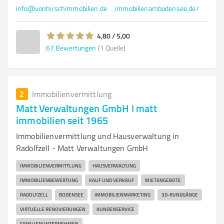
info@vonhirschimmobilien.de
immobilienambodensee.de/
4,80 / 5,00
67
Bewertungen
(1 Quelle)
2
Immobilienvermittlung
Matt Verwaltungen GmbH I matt
immobilien seit 1965
Immobilienvermittlung und Hausverwaltung in
Radolfzell - Matt Verwaltungen GmbH
IMMOBILIENVERMITTLUNG
HAUSVERWALTUNG
IMMOBILIENBEWERTUNG
KAUF UND VERKAUF
MIETANGEBOTE
RADOLFZELL
BODENSEE
IMMOBILIENMARKETING
3D-RUNDGÄNGE
VIRTUELLE RENOVIERUNGEN
KUNDENSERVICE
FAMILIENUNTERNEHMEN