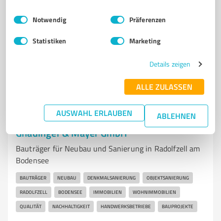
Rickelshausener Str. 24, 78315 Radolfzell am
Einwilligungsauswahl
Impressum
|
Datenschutzbestimmungen
Notwendig
Präferenzen
Bodensee
info@neth-immobilien.de
www.neth-immobilien.de/
Statistiken
Marketing
5,00 / 5,00
Details zeigen
7
Bewertungen
(1 Quelle)
ALLE ZULASSEN
AUSWAHL ERLAUBEN
ABLEHNEN
7
Immobilienvermittlung
Gnädinger & Mayer GmbH
Bauträger für Neubau und Sanierung in Radolfzell am
Bodensee
BAUTRÄGER
NEUBAU
DENKMALSANIERUNG
OBJEKTSANIERUNG
RADOLFZELL
BODENSEE
IMMOBILIEN
WOHNIMMOBILIEN
QUALITÄT
NACHHALTIGKEIT
HANDWERKSBETRIEBE
BAUPROJEKTE