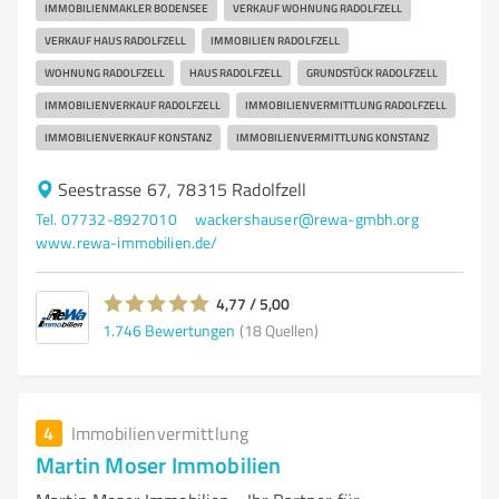
IMMOBILIENMAKLER BODENSEE
VERKAUF WOHNUNG RADOLFZELL
VERKAUF HAUS RADOLFZELL
IMMOBILIEN RADOLFZELL
WOHNUNG RADOLFZELL
HAUS RADOLFZELL
GRUNDSTÜCK RADOLFZELL
IMMOBILIENVERKAUF RADOLFZELL
IMMOBILIENVERMITTLUNG RADOLFZELL
IMMOBILIENVERKAUF KONSTANZ
IMMOBILIENVERMITTLUNG KONSTANZ
Seestrasse 67, 78315 Radolfzell
Tel. 07732-8927010
wackershauser@rewa-gmbh.org
www.rewa-immobilien.de/
4,77 / 5,00
1.746
Bewertungen
(18 Quellen)
4
Immobilienvermittlung
Martin Moser Immobilien