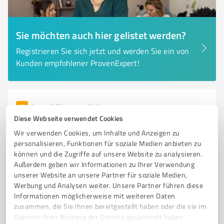
Sie möchten auch hier gelistet werden?
Registrieren Sie sich jetzt und werden Sie ein von
Kunden empfohlener ProvenExpert!
6
Immobilienvermittlung
Diese Webseite verwendet Cookies
NETH-Immobilien Radolfzell am Bodensee
Wir verwenden Cookies, um Inhalte und Anzeigen zu
Professionelle Hausverwaltung und
personalisieren, Funktionen für soziale Medien anbieten zu
Immobilienvermittlung in Radolfzell
können und die Zugriffe auf unsere Website zu analysieren.
Außerdem geben wir Informationen zu Ihrer Verwendung
HAUSVERWALTUNG
IMMOBILIENMAKLER
RADOLFZELL
unserer Website an unsere Partner für soziale Medien,
MIETVERWALTUNG
GEWERBEVERWALTUNG
WOHNUNGSEIGENTUM
Werbung und Analysen weiter. Unsere Partner führen diese
Informationen möglicherweise mit weiteren Daten
SONDEREIGENTUM
FACILITY MANAGEMENT
IMMOBILIENVERKAUF
zusammen, die Sie ihnen bereitgestellt haben oder die sie im
NEUVERMIETUNG
KUNDENSERVICE
IMMOBILIENBETREUUNG
Rahmen Ihrer Nutzung der Dienste gesammelt haben.