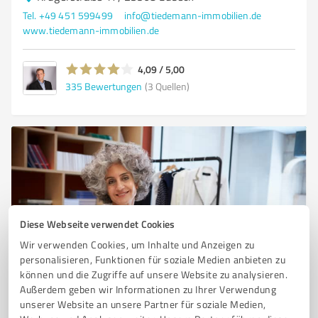
Tel. +49 451 599499
info@tiedemann-immobilien.de
www.tiedemann-immobilien.de
4,09 / 5,00
335
Bewertungen
(3 Quellen)
Diese Webseite verwendet Cookies
Wir verwenden Cookies, um Inhalte und Anzeigen zu
personalisieren, Funktionen für soziale Medien anbieten zu
Sie möchten auch hier gelistet werden?
können und die Zugriffe auf unsere Website zu analysieren.
Registrieren Sie sich jetzt und werden Sie ein von
Außerdem geben wir Informationen zu Ihrer Verwendung
unserer Website an unsere Partner für soziale Medien,
Kunden empfohlener ProvenExpert!