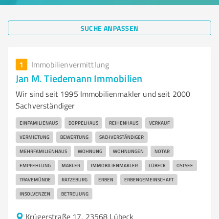
SUCHE ANPASSEN
1
Immobilienvermittlung
Jan M. Tiedemann Immobilien
Wir sind seit 1995 Immobilienmakler und seit 2000
Sachverständiger
EINFAMILIENAUS
DOPPELHAUS
REIHENHAUS
VERKAUF
VERMIETUNG
BEWERTUNG
SACHVERSTÄNDIGER
MEHRFAMILIENHAUS
WOHNUNG
WOHNUNGEN
NOTAR
EMPFEHLUNG
MAKLER
IMMOBILIENMAKLER
LÜBECK
OSTSEE
TRAVEMÜNDE
RATZEBURG
ERBEN
ERBENGEMEINSCHAFT
INSOLVENZEN
BETREUUNG
Krügerstraße 17, 23568 Lübeck