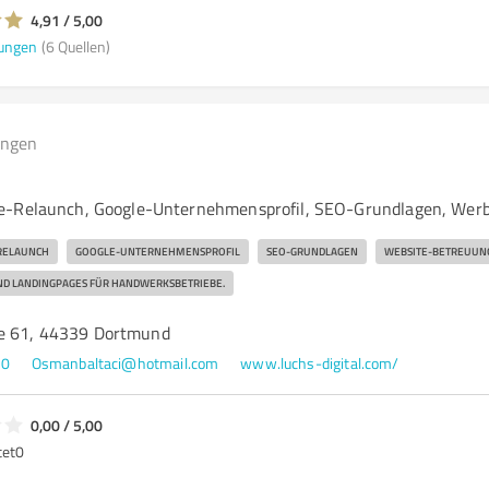
4,91 / 5,00
ungen
(6 Quellen)
ungen
e-Relaunch, Google-Unternehmensprofil, SEO-Grundlagen, Wer
RELAUNCH
GOOGLE-UNTERNEHMENSPROFIL
SEO-GRUNDLAGEN
WEBSITE-BETREUUN
ND LANDINGPAGES FÜR HANDWERKSBETRIEBE.
ße 61, 44339 Dortmund
10
Osmanbaltaci@hotmail.com
www.luchs-digital.com/
0,00 / 5,00
tet
0