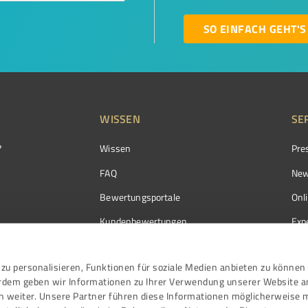
SO EINFACH GEHT'S
WISSEN
SE
?
Wissen
Pre
FAQ
New
Bewertungsportale
Onl
Kundenbewertungen
Exp
Kundenzufriedenheit
Exp
zu personalisieren, Funktionen für soziale Medien anbieten zu können 
Bewertungs­richtlinien
erdem geben wir Informationen zu Ihrer Verwendung unserer Website a
Events
n weiter. Unsere Partner führen diese Informationen möglicherweise 