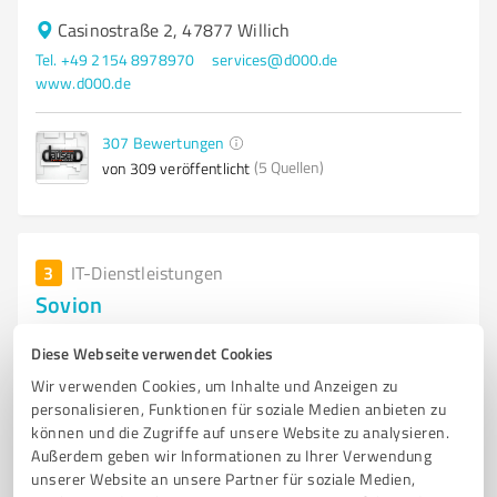
Casinostraße 2, 47877 Willich
Tel. +49 2154 8978970
services@d000.de
www.d000.de
307
Bewertungen
(5 Quellen)
von 309 veröffentlicht
3
IT-Dienstleistungen
Sovion
Webentwicklung, App-Entwicklung, IT-Beratung,
Diese Webseite verwendet Cookies
Hosting & Wartung
Wir verwenden Cookies, um Inhalte und Anzeigen zu
WEBENTWICKLUNG
REACT
REACT NATIVE
NODE.JS
POSTGRESQL
personalisieren, Funktionen für soziale Medien anbieten zu
können und die Zugriffe auf unsere Website zu analysieren.
REST API
APPCARE
HOSTING
MOBILE APP
FULLSTACK
ERP
Außerdem geben wir Informationen zu Ihrer Verwendung
DACH
unserer Website an unsere Partner für soziale Medien,