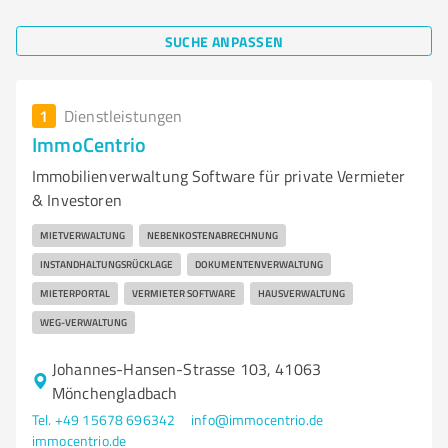
SUCHE ANPASSEN
1
Dienstleistungen
ImmoCentrio
Immobilienverwaltung Software für private Vermieter
& Investoren
MIETVERWALTUNG
NEBENKOSTENABRECHNUNG
INSTANDHALTUNGSRÜCKLAGE
DOKUMENTENVERWALTUNG
MIETERPORTAL
VERMIETER SOFTWARE
HAUSVERWALTUNG
WEG-VERWALTUNG
Johannes-Hansen-Strasse 103, 41063
Mönchengladbach
Tel. +49 15678 696342
info@immocentrio.de
immocentrio.de