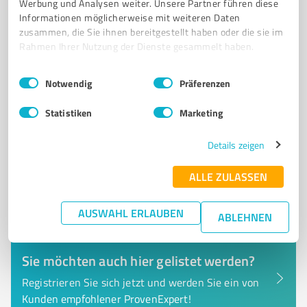
Werbung und Analysen weiter. Unsere Partner führen diese
Volksgartenstraße 145, 41065 Mönchengladbach
Informationen möglicherweise mit weiteren Daten
zusammen, die Sie ihnen bereitgestellt haben oder die sie im
hallo@sovion.tech
www.sovion.tech
Rahmen Ihrer Nutzung der Dienste gesammelt haben.
0,00 / 5,00
Einwilligungsauswahl
Impressum
|
Datenschutzbestimmungen
Notwendig
Präferenzen
Nicht bewertet
0
Statistiken
Marketing
Details zeigen
ALLE ZULASSEN
AUSWAHL ERLAUBEN
ABLEHNEN
Sie möchten auch hier gelistet werden?
Registrieren Sie sich jetzt und werden Sie ein von
Kunden empfohlener ProvenExpert!