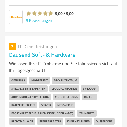
5,00 / 5,00
5
Bewertungen
2
IT-Dienstleistungen
Dausend Soft- & Hardware
Wir lösen Ihre IT Probleme und Sie fokussieren sich auf
Ihr Tagesgeschäft!
OFFICE365
MODERNE IT
RECHENZENTRUM
SPEZIALISIERTE EXPERTEN
CLOUD-COMPUTING
SYNOLOGY
ANWENDUNGSENTWICKLUNG
VIRTUALISIERUNG
BACKUP
DATENSICHERHEIT
SERVER
NETZWERKE
FACHEXPERTISEN FÜR LIEBLINGSKUNDEN: --&GT;
ZAHNÄRZTE
RECHTSANWÄLTE
STEUERBERATER
IT-DIENSTLEISTER
DÜSSELDORF