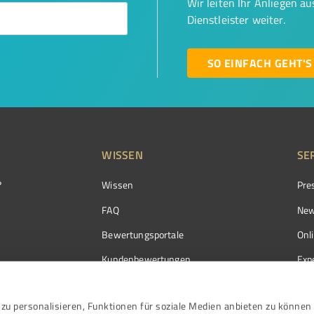
Wir leiten Ihr Anliegen a
Dienstleister weiter.
SO EINFACH GEHT'S
WISSEN
SE
?
Wissen
Pre
FAQ
New
Bewertungsportale
Onl
Kundenbewertungen
Exp
Kundenzufriedenheit
Exp
zu personalisieren, Funktionen für soziale Medien anbieten zu können 
Bewertungs­richtlinien