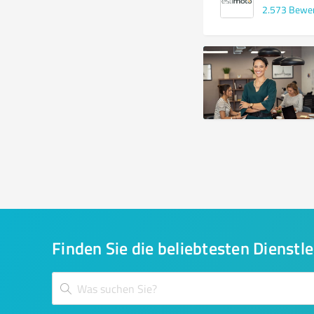
2.573
Bewe
Finden Sie die beliebtesten Dienstle