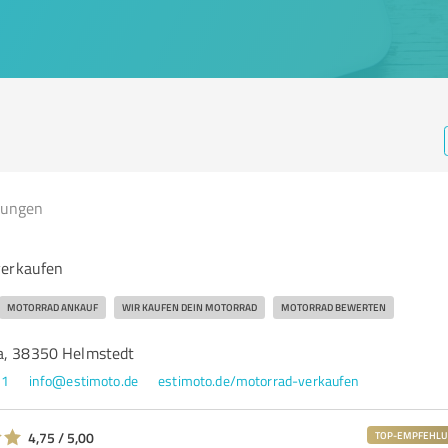
tungen
verkaufen
MOTORRAD ANKAUF
WIR KAUFEN DEIN MOTORRAD
MOTORRAD BEWERTEN
a, 38350 Helmstedt
81
info@estimoto.de
estimoto.de/motorrad-verkaufen
4,75 / 5,00
TOP-EMPFEHL