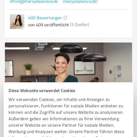
office@mariyalazareva.de
mariyalazareva.de/
400
Bewertungen
(3 Quellen)
von 409 veröffentlicht
Diese Webseite verwendet Cookies
Wir verwenden Cookies, um Inhalte und Anzeigen zu
Sie möchten auch hier gelistet werden?
personalisieren, Funktionen für soziale Medien anbieten zu
Registrieren Sie sich jetzt und werden Sie ein von
können und die Zugriffe auf unsere Website zu analysieren.
Außerdem geben wir Informationen zu Ihrer Verwendung
Kunden empfohlener ProvenExpert!
unserer Website an unsere Partner für soziale Medien,
Werbung und Analysen weiter. Unsere Partner führen diese