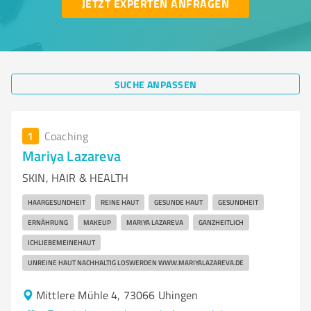
JETZT EXPERTEN ANFRAGEN
SUCHE ANPASSEN
1
Coaching
Mariya Lazareva
SKIN, HAIR & HEALTH
HAARGESUNDHEIT
REINE HAUT
GESUNDE HAUT
GESUNDHEIT
ERNÄHRUNG
MAKEUP
MARIYA LAZAREVA
GANZHEITLICH
ICHLIEBEMEINEHAUT
UNREINE HAUT NACHHALTIG LOSWERDEN WWW.MARIYALAZAREVA.DE
Mittlere Mühle 4, 73066 Uhingen