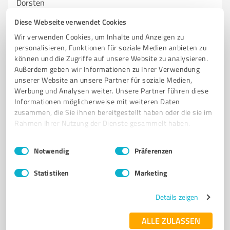
Dorsten
WERBEAGENTUR
GRAFIKDESIGN
PRINT
MARKETING
LOGOS
Diese Webseite verwendet Cookies
VISITENKARTEN
FLYER
PLAKATE
WERBETECHNIK
WEBDESIGN
Wir verwenden Cookies, um Inhalte und Anzeigen zu
personalisieren, Funktionen für soziale Medien anbieten zu
BUSINESSFOTOGRAFIE
INDIVIDUELLE BERATUNG
können und die Zugriffe auf unsere Website zu analysieren.
Außerdem geben wir Informationen zu Ihrer Verwendung
Fürst-Leopold-Platz 1, 46284 Dorsten
unserer Website an unsere Partner für soziale Medien,
info@creative-print.de
www.creative-print.de/
Werbung und Analysen weiter. Unsere Partner führen diese
Informationen möglicherweise mit weiteren Daten
zusammen, die Sie ihnen bereitgestellt haben oder die sie im
5,00 / 5,00
Rahmen Ihrer Nutzung der Dienste gesammelt haben.
14
Bewertungen
(1 Quelle)
Einwilligungsauswahl
Impressum
|
Datenschutzbestimmungen
Notwendig
Präferenzen
Statistiken
Marketing
7
Marketing
Kreativstudio - Werbeagentur und mehr
Details zeigen
Bottrop
Kreativstudio Bottrop - Ihre Werbeagentur für kreative
ALLE ZULASSEN