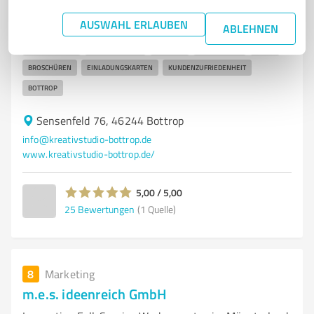
Drucksachengestaltung
AUSWAHL ERLAUBEN
ABLEHNEN
WERBEAGENTUR
DRUCKSACHENGESTALTUNG
KREATIVE LÖSUNGEN
ABIZEITUNGEN
VISITENKARTEN
PLAKATE
POSTKARTEN
FLYER
BROSCHÜREN
EINLADUNGSKARTEN
KUNDENZUFRIEDENHEIT
BOTTROP
Sensenfeld 76, 46244 Bottrop
info@kreativstudio-bottrop.de
www.kreativstudio-bottrop.de/
5,00 / 5,00
25
Bewertungen
(1 Quelle)
8
Marketing
m.e.s. ideenreich GmbH