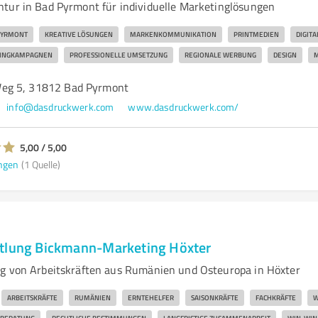
tur in Bad Pyrmont für individuelle Marketinglösungen
PYRMONT
KREATIVE LÖSUNGEN
MARKENKOMMUNIKATION
PRINTMEDIEN
DIGIT
INGKAMPAGNEN
PROFESSIONELLE UMSETZUNG
REGIONALE WERBUNG
DESIGN
M
eg 5, 31812 Bad Pyrmont
info@dasdruckwerk.com
www.dasdruckwerk.com/
5,00 / 5,00
ngen
(1 Quelle)
tlung Bickmann-Marketing Höxter
g von Arbeitskräften aus Rumänien und Osteuropa in Höxter
ARBEITSKRÄFTE
RUMÄNIEN
ERNTEHELFER
SAISONKRÄFTE
FACHKRÄFTE
W