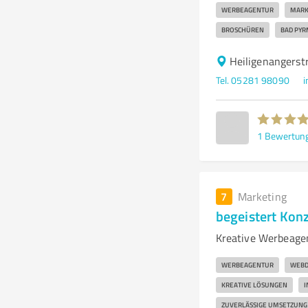
WERBEAGENTUR
MARK
BROSCHÜREN
BAD PY
Heiligenangers
Tel. 05281 98090
i
1
Bewertun
7
Marketing
begeistert Kon
Kreative Werbeage
WERBEAGENTUR
WEBD
KREATIVE LÖSUNGEN
I
ZUVERLÄSSIGE UMSETZUNG