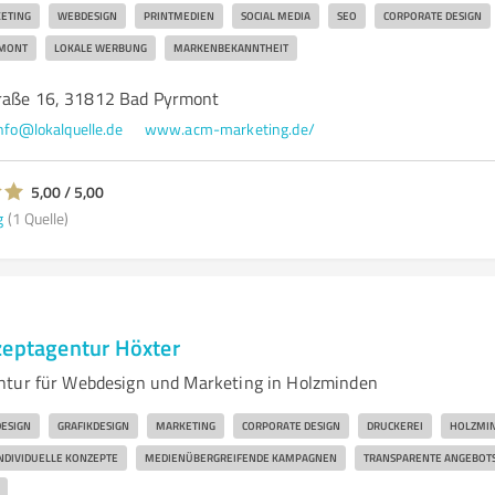
ETING
WEBDESIGN
PRINTMEDIEN
SOCIAL MEDIA
SEO
CORPORATE DESIGN
RMONT
LOKALE WERBUNG
MARKENBEKANNTHEIT
traße 16, 31812 Bad Pyrmont
nfo@lokalquelle.de
www.acm-marketing.de/
5,00 / 5,00
g
(1 Quelle)
zeptagentur Höxter
ntur für Webdesign und Marketing in Holzminden
ESIGN
GRAFIKDESIGN
MARKETING
CORPORATE DESIGN
DRUCKEREI
HOLZMI
NDIVIDUELLE KONZEPTE
MEDIENÜBERGREIFENDE KAMPAGNEN
TRANSPARENTE ANGEBOT