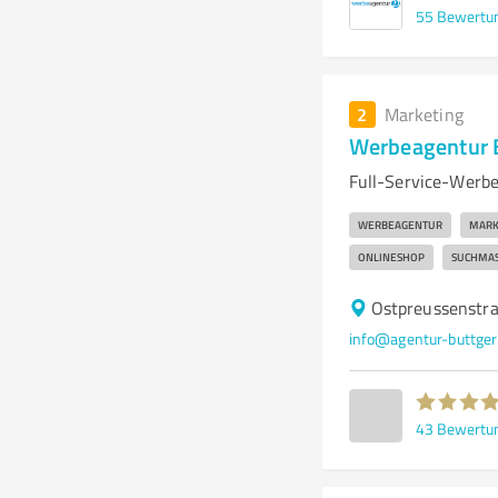
55
Bewertu
2
Marketing
Werbeagentur B
Full-Service-Werbe
WERBEAGENTUR
MARK
ONLINESHOP
SUCHMAS
Ostpreussenstr
info@agentur-buttger
43
Bewertu