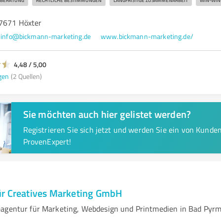
 BERATUNG
RECHTLICHE BESTIMMUNGEN
LANGFRISTIGE ZUSAMMENARBEIT
WIN-WIN
37671 Höxter
info@bickmann-marketing.de
www.bickmann-marketing.de/
4,48 / 5,00
gen
(2 Quellen)
Sie möchten auch hier gelistet werden?
Registrieren Sie sich jetzt und werden Sie ein von Kund
ProvenExpert!
r Creatives Marketing GmbH
eagentur für Marketing, Webdesign und Printmedien in Bad Pyr