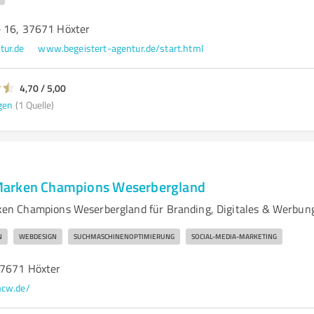
 16, 37671 Höxter
tur.de
www.begeistert-agentur.de/start.html
4,70 / 5,00
gen
(1 Quelle)
arken Champions Weserbergland
n Champions Weserbergland für Branding, Digitales & Werbun
N
WEBDESIGN
SUCHMASCHINENOPTIMIERUNG
SOCIAL-MEDIA-MARKETING
37671 Höxter
cw.de/