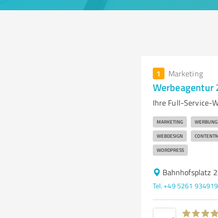
1
Marketing
Werbeagentur 
Ihre Full-Service-
MARKETING
WERBUNG
WEBDESIGN
CONTENTM
WORDPRESS
Bahnhofsplatz 
Tel. +49 5261 93491