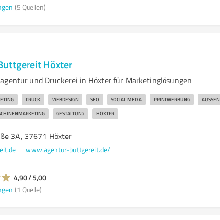
ngen
(5 Quellen)
uttgereit Höxter
agentur und Druckerei in Höxter für Marketinglösungen
ETING
DRUCK
WEBDESIGN
SEO
SOCIAL MEDIA
PRINTWERBUNG
AUSSEN
CHINENMARKETING
GESTALTUNG
HÖXTER
aße 3A, 37671 Höxter
eit.de
www.agentur-buttgereit.de/
4,90 / 5,00
ngen
(1 Quelle)