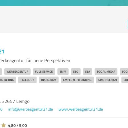
21
Werbeagentur für neue Perspektiven
WERBEAGENTUR
FULL-SERVICE
SMM
SEO
SEA
SOCIAL-MEDIA
SOC
ARKETING
FACEBOOK
INSTAGRAM
EMPLOYER BRANDING
GRAFIKDESIGN
CO
2, 32657 Lemgo
90
info@werbeagentur21.de
www.werbeagentur21.de
4,80 / 5,00