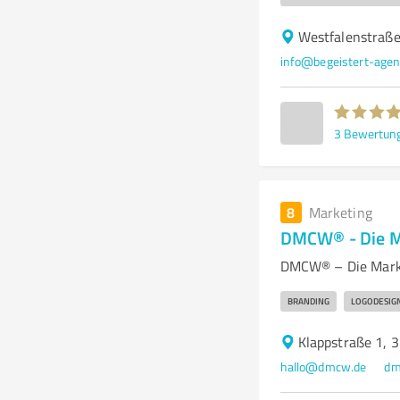
Westfalenstraße
info@begeistert-agen
3
Bewertun
8
Marketing
DMCW® - Die M
DMCW® – Die Marke
BRANDING
LOGODESIG
Klappstraße 1, 
hallo@dmcw.de
dm