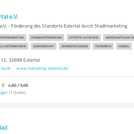
tal e.V.
 e.V. - Förderung des Standorts Extertal durch Stadtmarketing
STADTMARKETING
STANDORTFÖRDERUNG
EXTERTAL GUTSCHEIN
WIRTSCHAFTLICHE E
ALE UNTERNEHMEN
GEMEINSCHAFT
VERANSTALTUNGEN
TOURISMUS
HANDEL
-12, 32699 Extertal
tal.de
www.marketing-extertal.de/
4,60 / 5,00
ngen
(1 Quelle)
Bad