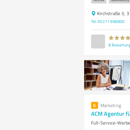
HÖXTER
INDIVIDUELLE
Kirchstraße 3, 
Tel. 05271 698800
8
Bewertun
6
Marketing
ACM Agentur fü
Full-Service-Werb