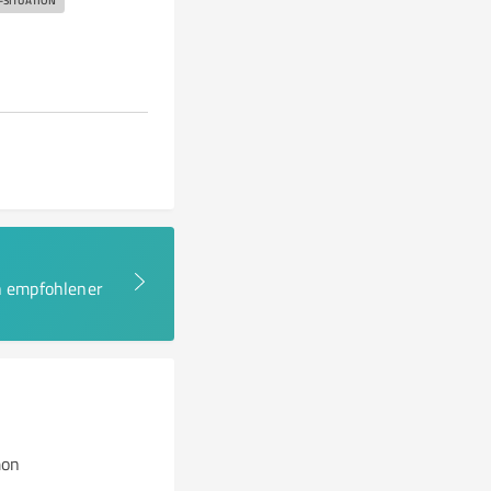
-SITUATION
en empfohlener
mon