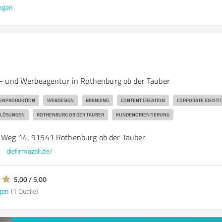
ngen
- und Werbeagentur in Rothenburg ob der Tauber
ENPRODUKTION
WEBDESIGN
BRANDING
CONTENT CREATION
CORPORATE IDENTIT
 LÖSUNGEN
ROTHENBURG OB DER TAUBER
KUNDENORIENTIERUNG
 Weg 14, 91541 Rothenburg ob der Tauber
diefirmazoll.de/
5,00 / 5,00
gen
(1 Quelle)