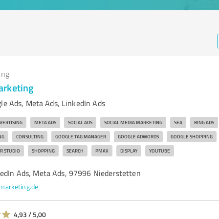
ing
arketing
gle Ads, Meta Ads, LinkedIn Ads
VERTISING
META ADS
SOCIAL ADS
SOCIAL MEDIA MARKETING
SEA
BING ADS
NG
CONSULTING
GOOGLE TAG MANAGER
GOOGLE ADWORDS
GOOGLE SHOPPING
R STUDIO
SHOPPING
SEARCH
PMAX
DISPLAY
YOUTUBE
kedIn Ads, Meta Ads, 97996 Niederstetten
marketing.de
4,93 / 5,00