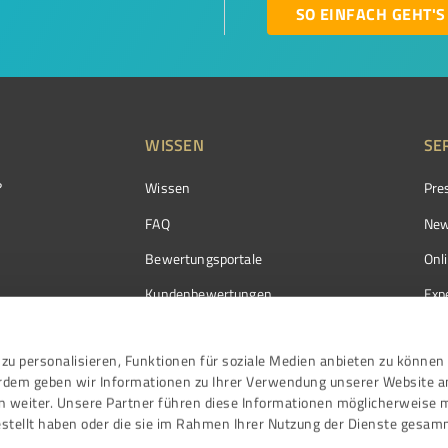
SO EINFACH GEHT'S
WISSEN
SE
?
Wissen
Pre
FAQ
New
Bewertungsportale
Onl
Kundenbewertungen
Exp
Kundenzufriedenheit
Exp
zu personalisieren, Funktionen für soziale Medien anbieten zu können 
Bewertungs­richtlinien
erdem geben wir Informationen zu Ihrer Verwendung unserer Website a
Events
n weiter. Unsere Partner führen diese Informationen möglicherweise 
stellt haben oder die sie im Rahmen Ihrer Nutzung der Dienste gesam