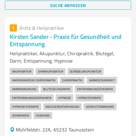
SUCHE ANPASSEN
1
Ärzte & Heilpraktiker
Kirsten Sander - Praxis für Gesundheit und
Entspannung
Heilpraktiker, Akupunktur, Chiropraktik, Blutegel,
Darm, Entspannung, Hypnose
AKUPUNKTUR
OHRAKUPUNKTUR
SCHÄDELAKUPUNKTUR
AMERIKANISCHE CHIROPRAKTIK
CHIROPRAKTIK
DARMGESUNDHEIT
DARMSANIERUNG
BLUTEGELTHERAPIE
ENTSPANNUNGSTHERAPIE
ENTSPANNUNGSVERFAHREN
HYPNOSE
HYPNOTHERAPIE
HYPNOSETHERAPIE
RAUCHERENTWÖHNUNG
GEWICHTSABNAHME
SCHMERZEN
COACHING
Mühlfeldstr. 22A, 65232 Taunusstein