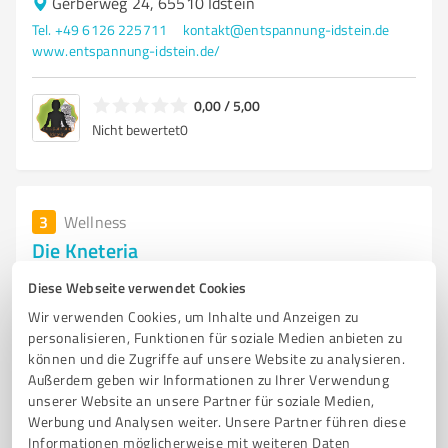
Gerberweg 24, 65510 Idstein
Tel. +49 6126 225711
kontakt@entspannung-idstein.de
www.entspannung-idstein.de/
0,00 / 5,00
Nicht bewertet
0
3
Wellness
Die Kneteria
Die Kunst des Knetens, weitere Details entnehmen Sie
Diese Webseite verwendet Cookies
bitte unserer Webseite
Wir verwenden Cookies, um Inhalte und Anzeigen zu
personalisieren, Funktionen für soziale Medien anbieten zu
ANGEBOTE SIEHE WEBSEITE
können und die Zugriffe auf unsere Website zu analysieren.
Außerdem geben wir Informationen zu Ihrer Verwendung
Querstraße 1, 65388 Schlangenbad
unserer Website an unsere Partner für soziale Medien,
Tel. +49 163 3132241
Werbung und Analysen weiter. Unsere Partner führen diese
kontakt@healthcoaching-bonath.de
www.kneteria.de
Informationen möglicherweise mit weiteren Daten