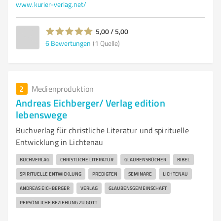
www.kurier-verlag.net/
5,00 / 5,00
6
Bewertungen
(1 Quelle)
2
Medienproduktion
Andreas Eichberger/ Verlag edition
lebenswege
Buchverlag für christliche Literatur und spirituelle
Entwicklung in Lichtenau
BUCHVERLAG
CHRISTLICHE LITERATUR
GLAUBENSBÜCHER
BIBEL
SPIRITUELLE ENTWICKLUNG
PREDIGTEN
SEMINARE
LICHTENAU
ANDREAS EICHBERGER
VERLAG
GLAUBENSGEMEINSCHAFT
PERSÖNLICHE BEZIEHUNG ZU GOTT