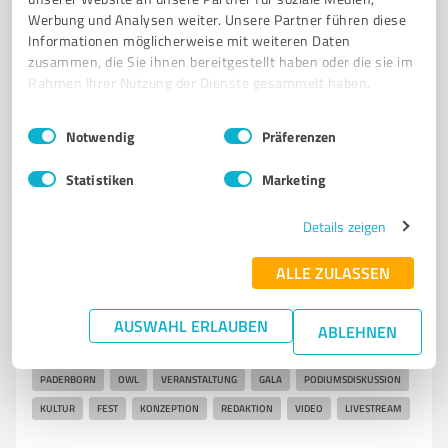
EXPERTEN
PERSÖNLICHE ENTWICKLUNG
Werbung und Analysen weiter. Unsere Partner führen diese
Informationen möglicherweise mit weiteren Daten
In den Rauten 3, 33165 Lichtenau
zusammen, die Sie ihnen bereitgestellt haben oder die sie im
Rahmen Ihrer Nutzung der Dienste gesammelt haben.
info@schematherapie-frankfurt.de
www.gp-probst.de/
Einwilligungsauswahl
Impressum
|
Datenschutzbestimmungen
Notwendig
Präferenzen
3,10 / 5,00
7
Bewertungen
(1 Quelle)
Statistiken
Marketing
Details zeigen
5
Medienproduktion
ALLE ZULASSEN
Julia Ures
Moderation Paderborn Moderatorin Bühne Kamera
AUSWAHL ERLAUBEN
ABLEHNEN
MODERATORIN
JOURNALISMUS
REPORTAGE
JOURNALISTIN
PADERBORN
OWL
VERANSTALTUNG
GALA
PODIUMSDISKUSSION
KULTUR
FEST
KONZEPTION
REDAKTION
VIDEO
LIVESTREAM