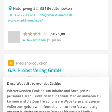
Natorpweg 22, 33184 Altenbeken
Tel. 05255 93320
info@markt-media.de
www.markt-media.de/
3,50 / 5,00
4
Bewertungen
(1 Quelle)
4
Medienproduktion
G.P. Probst Verlag GmbH
Fachverlag für Psychologie und Psychotherapie mit
Diese Webseite verwendet Cookies
Fokus auf innovative Themen
Wir verwenden Cookies, um Inhalte und Anzeigen zu
VERLAG
PSYCHOLOGIE
PSYCHOTHERAPIE
POLYVAGAL-THEORIE
personalisieren, Funktionen für soziale Medien anbieten zu
YOGA
SOMATISCHE PSYCHOLOGIE
FACHLITERATUR
können und die Zugriffe auf unsere Website zu analysieren.
Außerdem geben wir Informationen zu Ihrer Verwendung
BUCHVERÖFFENTLICHUNGEN
GOTTFRIED PROBST
ONLINE-KONGRESS
unserer Website an unsere Partner für soziale Medien,