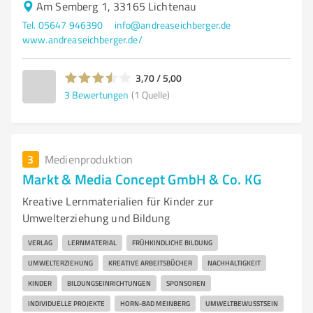
Am Semberg 1, 33165 Lichtenau
Tel. 05647 946390
info@andreaseichberger.de
www.andreaseichberger.de/
3,70 / 5,00
3
Bewertungen
(1 Quelle)
3
Medienproduktion
Markt & Media Concept GmbH & Co. KG
Kreative Lernmaterialien für Kinder zur
Umwelterziehung und Bildung
VERLAG
LERNMATERIAL
FRÜHKINDLICHE BILDUNG
UMWELTERZIEHUNG
KREATIVE ARBEITSBÜCHER
NACHHALTIGKEIT
KINDER
BILDUNGSEINRICHTUNGEN
SPONSOREN
INDIVIDUELLE PROJEKTE
HORN-BAD MEINBERG
UMWELTBEWUSSTSEIN