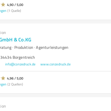
4,90 / 5,00
ngen
(1 Quelle)
tion
GmbH & Co.KG
ratung · Produktion · Agenturleistungen
 34434 Borgentreich
4
info@conzedruck.de
www.conzedruck.de
4,96 / 5,00
ngen
(2 Quellen)
tion