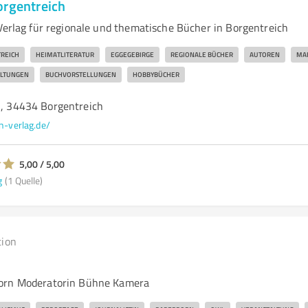
orgentreich
 Verlag für regionale und thematische Bücher in Borgentreich
REICH
HEIMATLITERATUR
EGGEGEBIRGE
REGIONALE BÜCHER
AUTOREN
MA
LTUNGEN
BUCHVORSTELLUNGEN
HOBBYBÜCHER
2, 34434 Borgentreich
n-verlag.de/
5,00 / 5,00
g
(1 Quelle)
tion
orn Moderatorin Bühne Kamera