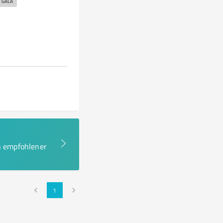
GALA
en empfohlener
1