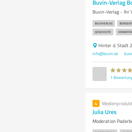
Buvin-Verlag B
Buvin-Verlag - Ihr
BUCHVERLAG
BORGENT
GESCHICHTE
VERANSTA
Hinter d. Stadt 
info@buvin.de
buvi
1
Bewertun
4
Medienproduk
Julia Ures
Moderation Paderb