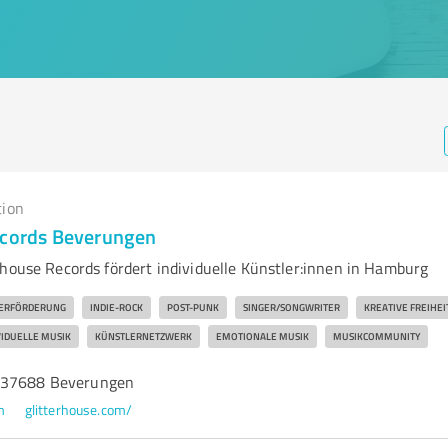
tion
ecords Beverungen
rhouse Records fördert individuelle Künstler:innen in Hamburg
ERFÖRDERUNG
INDIE-ROCK
POST-PUNK
SINGER/SONGWRITER
KREATIVE FREIHEI
VIDUELLE MUSIK
KÜNSTLERNETZWERK
EMOTIONALE MUSIK
MUSIKCOMMUNITY
 37688 Beverungen
m
glitterhouse.com/