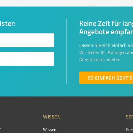
ister:
Keine Zeit für la
Angebote empfa
Lassen Sie sich einfach v
Wir leiten Ihr Anliegen a
Dienstleister weiter.
SO EINFACH GEHT'S
WISSEN
SE
?
Wissen
Pre