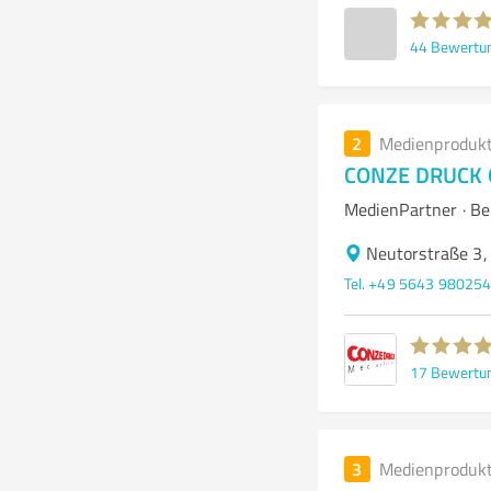
44
Bewertu
2
Medienproduk
CONZE DRUCK 
MedienPartner · Be
Neutorstraße 3,
Tel. +49 5643 98025
17
Bewertu
3
Medienproduk