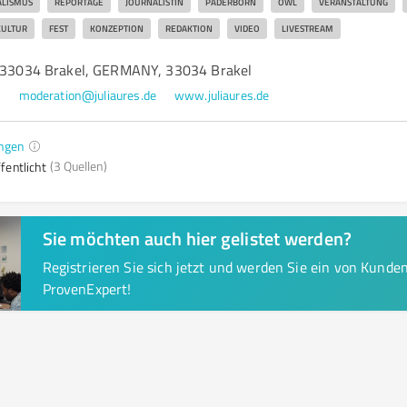
ALISMUS
REPORTAGE
JOURNALISTIN
PADERBORN
OWL
VERANSTALTUNG
KULTUR
FEST
KONZEPTION
REDAKTION
VIDEO
LIVESTREAM
, 33034 Brakel, GERMANY, 33034 Brakel
7
moderation@juliaures.de
www.juliaures.de
ngen
(3 Quellen)
fentlicht
Sie möchten auch hier gelistet werden?
Registrieren Sie sich jetzt und werden Sie ein von Kund
ProvenExpert!