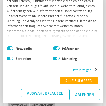
personalisieren, Funktionen für soziale Medien anbieten zu
können und die Zugriffe auf unsere Website zu analysieren.
NEUE KÜNSTLER
Außerdem geben wir Informationen zu Ihrer Verwendung
unserer Website an unsere Partner für soziale Medien,
Brachenfelder Str. 45, 24534 Neumünster
Werbung und Analysen weiter. Unsere Partner führen diese
info@futurehousecloud.com
futurehousecloud.com/
Informationen möglicherweise mit weiteren Daten
zusammen, die Sie ihnen bereitgestellt haben oder die sie im
5,00 / 5,00
Rahmen Ihrer Nutzung der Dienste gesammelt haben.
1
Bewertung
(1 Quelle)
Einwilligungsauswahl
Impressum
|
Datenschutzbestimmungen
Notwendig
Präferenzen
Statistiken
Marketing
7
Medienproduktion
Ax-One GmbH
Details zeigen
Ax-One GmbH - Ihr Partner für hochwertige
ALLE ZULASSEN
Videobearbeitung und Streaminglösungen
VIDEOBEARBEITUNG
STREAMING
4K
8K
HEVC
AV1
AUSWAHL ERLAUBEN
ABLEHNEN
SICHERHEIT
TRANSCODING
NEUMÜNSTER
CONTENT-ERSTELLUNG
LIVESTREAMING
VIDEO-ON-DEMAND