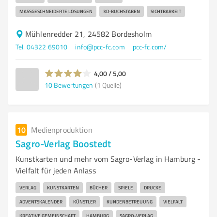
MASSGESCHNEIDERTE LÖSUNGEN
3D-BUCHSTABEN
SICHTBARKEIT
Mühlenredder 21, 24582 Bordesholm
Tel. 04322 69010
info@pcc-fc.com
pcc-fc.com/
4,00 / 5,00
10
Bewertungen
(1 Quelle)
10
Medienproduktion
Sagro-Verlag Boostedt
Kunstkarten und mehr vom Sagro-Verlag in Hamburg -
Vielfalt für jeden Anlass
VERLAG
KUNSTKARTEN
BÜCHER
SPIELE
DRUCKE
ADVENTSKALENDER
KÜNSTLER
KUNDENBETREUUNG
VIELFALT
KREATIVE GEMEINSCHAFT
HAMBURG
SAGRO-VERLAG