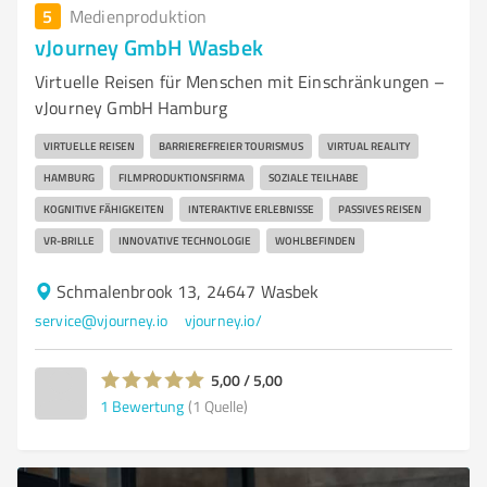
5
Medienproduktion
vJourney GmbH Wasbek
Virtuelle Reisen für Menschen mit Einschränkungen –
vJourney GmbH Hamburg
VIRTUELLE REISEN
BARRIEREFREIER TOURISMUS
VIRTUAL REALITY
HAMBURG
FILMPRODUKTIONSFIRMA
SOZIALE TEILHABE
KOGNITIVE FÄHIGKEITEN
INTERAKTIVE ERLEBNISSE
PASSIVES REISEN
VR-BRILLE
INNOVATIVE TECHNOLOGIE
WOHLBEFINDEN
Schmalenbrook 13, 24647 Wasbek
service@vjourney.io
vjourney.io/
5,00 / 5,00
1
Bewertung
(1 Quelle)