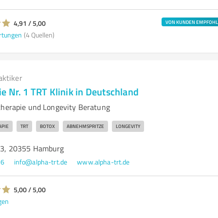
4,91 / 5,00
VON KUNDEN EMPFOH
rtungen
(4 Quellen)
aktiker
 Nr. 1 TRT Klinik in Deutschland
therapie und Longevity Beratung
APIE
TRT
BOTOX
ABNEHMSPRITZE
LONGEVITY
ft 3, 20355 Hamburg
86
info@alpha-trt.de
www.alpha-trt.de
5,00 / 5,00
gen