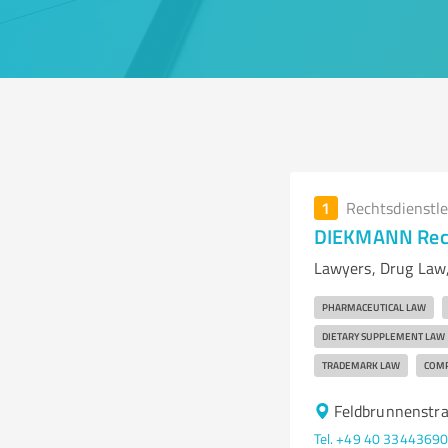
1
Rechtsdienstl
DIEKMANN Rec
Lawyers, Drug Law
PHARMACEUTICAL LAW
DIETARY SUPPLEMENT LAW
TRADEMARK LAW
COMP
Feldbrunnenstr
Tel. +49 40 3344369