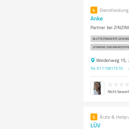
4
Dienstleistun
Anke
Partner bei ZINZIN
BLUTTESTBASIERTE GESUND
VITAMINE UND NÄHRSTOFFE
Weidenweg 15, 
Tel. 01715817510
Nicht bewer
5
Ärzte & Heilpr
LÜV