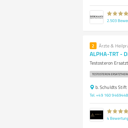
2.503
Bewe
2
Ärzte & Heilpr
ALPHA-TRT - Die
Testosteron Ersatz
TESTOSTERON ERSATZTHER
b. Schuldts Sti
Tel. +49 160 946944
4
Bewertun