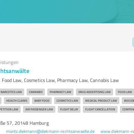
eistungen
htsanwälte
, Food Law, Cosmetics Law, Pharmacy Law, Cannabis Law
NARCOTICS LAW
CANNABIS
PHARMACY LAW
DRUG ADVERTISING LAW
FOOD LAW
HEALTH CLAIMS
BABY FOOD
COSMETICS LAW
MEDICAL PRODUCT LAW
BIOCID
ETITION LAW
AIR PASSENGER LAW
FLIGHT DELAY
FLIGHT CANCELLATION
COMPEN
aße 57, 20148 Hamburg
0
moritz.diekmann@diekmann-rechtsanwaelte.de
www.diekmann-re