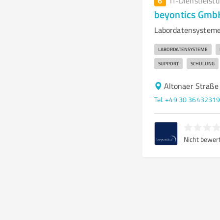
6
IT-Dienstleist
beyontics Gmb
Labordatensysteme
LABORDATENSYSTEME
SUPPORT
SCHULUNG
Altonaer Straße
Tel. +49 30 3643231
Nicht bewer