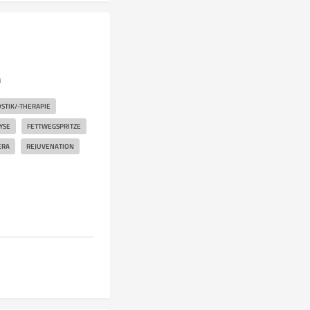
n
STIK/-THERAPIE
YSE
FETTWEGSPRITZE
ERA
REJUVENATION