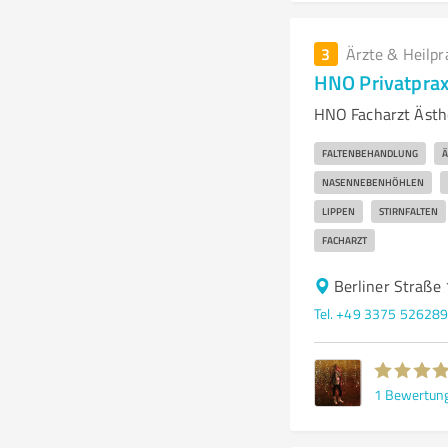
3
Ärzte & Heilpr
HNO Privatpraxi
HNO Facharzt Ästhe
FALTENBEHANDLUNG
Ä
NASENNEBENHÖHLEN
LIPPEN
STIRNFALTEN
FACHARZT
Berliner Straße
Tel. +49 3375 52628
1
Bewertun