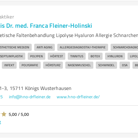
aktiker
s Dr. med. Franca Fleiner-Holinski
tische Faltenbehandlung Lipolyse Hyaluron Allergie Schnarche
STHETISCHE MEDIZIN
ANTI AGING
ALLERGIEDIAGNOSTIK/-THERAPIE
SCHNARCHDIAGNO
SEPTUMPLASTIK
POLYPEN
HÖRTEST
TINNITUS
BOTOX
HYALURON
LIPOL
INFEKT
POLYGRAFIE
HÖRSTURZ
NASENMUSCHEL
SCHWINDEL
OSA
B
 1-3, 15711 Königs Wusterhausen
95
info@hno-drfleiner.de
www.hno-drfleiner.de/
5,00 / 5,00
g