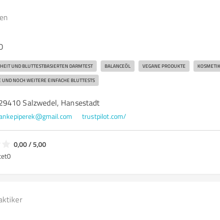
gen
O
HEIT UND BLUTTESTBASIERTEN DARMTEST
BALANCEÖL
VEGANE PRODUKTE
KOSMETI
 UND NOCH WEITERE EINFACHE BLUTTESTS
29410 Salzwedel, Hansestadt
ankepiperek@gmail.com
trustpilot.com/
0,00 / 5,00
tet
0
aktiker