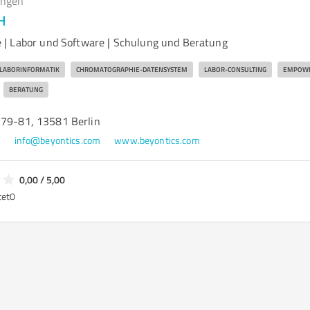
ungen
H
 | Labor und Software | Schulung und Beratung
LABORINFORMATIK
CHROMATOGRAPHIE-DATENSYSTEM
LABOR-CONSULTING
EMPOW
BERATUNG
 79-81, 13581 Berlin
9
info@beyontics.com
www.beyontics.com
0,00 / 5,00
tet
0