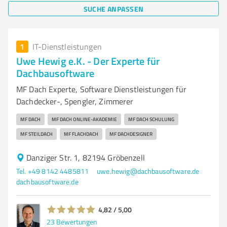
SUCHE ANPASSEN
1
IT-Dienstleistungen
Uwe Hewig e.K. - Der Experte für
Dachbausoftware
MF Dach Experte, Software Dienstleistungen für
Dachdecker-, Spengler, Zimmerer
MF DACH
MF DACH ONLINE-AKADEMIE
MF DACH SCHULUNG
MF STEILDACH
MF FLACHDACH
MF DACHDESIGNER
Danziger Str. 1, 82194 Gröbenzell
Tel. +49 8142 4485811
uwe.hewig@dachbausoftware.de
dachbausoftware.de
4,82 / 5,00
23
Bewertungen