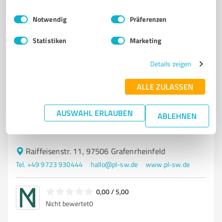
(3 Quellen)
von 48 veröffentlicht
Einwilligungsauswahl
Impressum
|
Datenschutzbestimmungen
Notwendig
Präferenzen
Statistiken
Marketing
5
Dienstleistungen
Details zeigen
Pulver & Lack
Oberflächenbehandlungen Pulverbeschichtungen
ALLE ZULASSEN
Sandstrahlen Endmontage Einlagern
AUSWAHL ERLAUBEN
PULVERBESCHICHTEN SANDSTRAHLEN ENTLACKEN VORBEREITEN VERZINKTER
ABLEHNEN
TEILE FELGENBESCHICHTUNG SCHLEIFARBEITEN ENDMONTAGE EINLAGERN VON
WAREN HOL- UND BRINGESERVICE
Raiffeisenstr. 11, 97506 Grafenrheinfeld
Tel. +49 9723 930444
hallo@pl-sw.de
www.pl-sw.de
0,00 / 5,00
Nicht bewertet
0