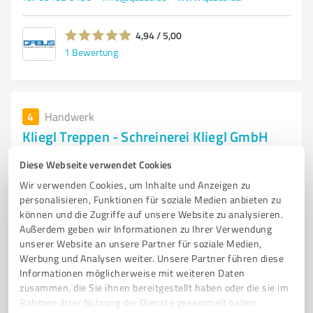
4,94 / 5,00
1
Bewertung
4
Handwerk
Kliegl Treppen - Schreinerei Kliegl GmbH
Schreinerarbeiten, Schlosserarbeiten
Diese Webseite verwendet Cookies
TREPPEN FÜR DEN INNEN- UND AUSSENBEREICH
BALKONE
Wir verwenden Cookies, um Inhalte und Anzeigen zu
personalisieren, Funktionen für soziale Medien anbieten zu
ÜBERDACHUNGEN
SICHTSCHUTZ
können und die Zugriffe auf unsere Website zu analysieren.
Außerdem geben wir Informationen zu Ihrer Verwendung
Dorfstraße 13, 93164 Laaber
unserer Website an unsere Partner für soziale Medien,
Tel. +49 9498 601
info@kliegl-treppenbau.de
Werbung und Analysen weiter. Unsere Partner führen diese
kliegl-treppenbau.de/
Informationen möglicherweise mit weiteren Daten
zusammen, die Sie ihnen bereitgestellt haben oder die sie im
Rahmen Ihrer Nutzung der Dienste gesammelt haben.
47
Bewertungen