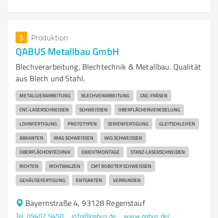
3
Produktion
QABUS Metallbau GmbH
Blechverarbeitung, Blechtechnik & Metallbau. Qualität
aus Blech und Stahl.
METALLVERARBEITUNG
BLECHVERARBEITUNG
CNC-FRÄSEN
CNC-LASERSCHNEIDEN
SCHWEISSEN
OBERFLÄCHENVEREDELUNG
LOHNFERTIGUNG
PROTOTYPEN
SERIENFERTIGUNG
GLEITSCHLEIFEN
ABKANTEN
MAG SCHWEISSEN
WIG SCHWEISSEN
OBERFLÄCHENTECHNIK
OBJEKTMONTAGE
STANZ-LASERSCHNEIDEN
RICHTEN
RICHTWALZEN
CMT ROBOTER SCHWEISSEN
GEHÄUSEFERTIGUNG
ENTGRATEN
VERRUNDEN
Bayernstraße 4, 93128 Regenstauf
Tel. 09402 9450
info@qabus.de
www.qabus.de/