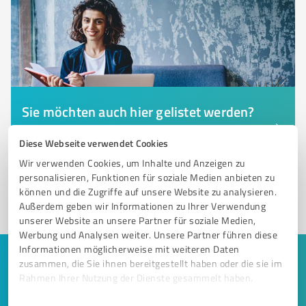
Sie möchten auch hier gelistet werden?
Registrieren Sie sich jetzt und werden Sie ein von
Diese Webseite verwendet Cookies
Kunden empfohlener ProvenExpert!
Wir verwenden Cookies, um Inhalte und Anzeigen zu
personalisieren, Funktionen für soziale Medien anbieten zu
können und die Zugriffe auf unsere Website zu analysieren.
1
Außerdem geben wir Informationen zu Ihrer Verwendung
unserer Website an unsere Partner für soziale Medien,
Werbung und Analysen weiter. Unsere Partner führen diese
Informationen möglicherweise mit weiteren Daten
Keine Zeit für lange Recherchen und E-
zusammen, die Sie ihnen bereitgestellt haben oder die sie im
Rahmen Ihrer Nutzung der Dienste gesammelt haben.
Mails? Jetzt Angebote empfangen!