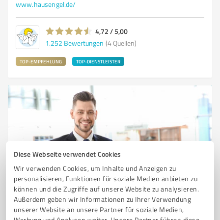
www.hausengel.de/
4,72 / 5,00
1.252
Bewertungen
(4 Quellen)
TOP-EMPFEHLUNG
TOP-DIENSTLEISTER
Diese Webseite verwendet Cookies
Wir verwenden Cookies, um Inhalte und Anzeigen zu
personalisieren, Funktionen für soziale Medien anbieten zu
Sie möchten auch hier gelistet werden?
können und die Zugriffe auf unsere Website zu analysieren.
Registrieren Sie sich jetzt und werden Sie ein von
Außerdem geben wir Informationen zu Ihrer Verwendung
Kunden empfohlener ProvenExpert!
unserer Website an unsere Partner für soziale Medien,
Werbung und Analysen weiter. Unsere Partner führen diese