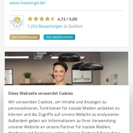
www.hausengel.de/
4,72 / 5,00
1.252
Bewertungen
(4 Quellen)
TOP-EMPFEHLUNG
TOP-DIENSTLEISTER
Diese Webseite verwendet Cookies
Wir verwenden Cookies, um Inhalte und Anzeigen zu
personalisieren, Funktionen für soziale Medien anbieten zu
Sie möchten auch hier gelistet werden?
können und die Zugriffe auf unsere Website zu analysieren.
Registrieren Sie sich jetzt und werden Sie ein von
Außerdem geben wir Informationen zu Ihrer Verwendung
Kunden empfohlener ProvenExpert!
unserer Website an unsere Partner für soziale Medien,
Werbung und Analysen weiter. Unsere Partner führen diese