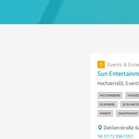
1
Events & Ente
Sun Entertain
HochzeitsDJ, EventD
POLTERABEND
HOCHZE
DJ IN MARL
DJ IN HALT
PIANIST
SAXOPHONIST
Dahlienstraße 6
Tel. 0173 5967057