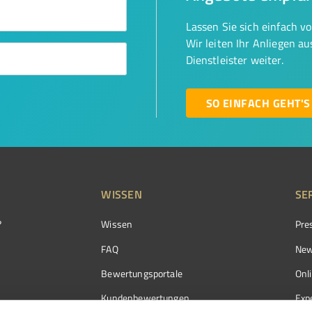
Lassen Sie sich einfach v
Wir leiten Ihr Anliegen a
Dienstleister weiter.
SO EINFACH GEHT'S
WISSEN
SE
?
Wissen
Pre
FAQ
New
Bewertungsportale
Onl
Kundenbewertungen
Exp