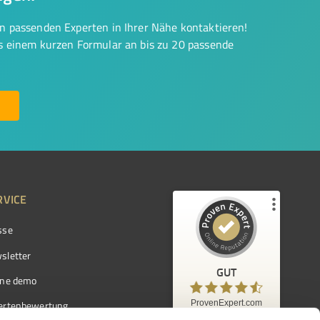
on passenden Experten in Ihrer Nähe kontaktieren!
us einem kurzen Formular an bis zu 20 passende
RVICE
sse
Kundenbewertungen und Erfahrungen zu
ProvenExpert.com
sletter
GUT
%
97
GUT
ine demo
Empfehlungen auf
ProvenExpert.com
ProvenExpert.com
5,00
/
4,42
ertenbewertung