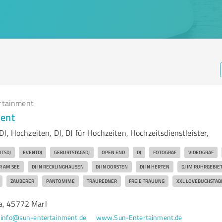
rtainment
ment
J, Hochzeiten, DJ, DJ für Hochzeiten, Hochzeitsdienstleister,
ITSDJ
EVENTDJ
GEBURTSTAGSDJ
OPEN END
DJ
FOTOGRAF
VIDEOGRAF
ER AM SEE
DJ IN RECKLINGHAUSEN
DJ IN DORSTEN
DJ IN HERTEN
DJ IM RUHRGEBIE
ZAUBERER
PANTOMIME
TRAUREDNER
FREIE TRAUUNG
XXL LOVEBUCHSTAB
a, 45772 Marl
info@sun-entertainment.de
www.Sun-Entertainment.de