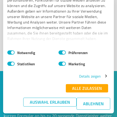
personalisieren, Funktionen für soziale Medien anbieten zu
können und die Zugriffe auf unsere Website zu analysieren.
Außerdem geben wir Informationen zu Ihrer Verwendung
unserer Website an unsere Partner für soziale Medien,
Werbung und Analysen weiter. Unsere Partner führen diese
Sie möchten auch hier gelistet werden?
Informationen möglicherweise mit weiteren Daten
Registrieren Sie sich jetzt und werden Sie ein von
zusammen, die Sie ihnen bereitgestellt haben oder die sie im
Kunden empfohlener ProvenExpert!
Rahmen Ihrer Nutzung der Dienste gesammelt haben.
Einwilligungsauswahl
Impressum
|
Datenschutzbestimmungen
Notwendig
Präferenzen
1
Statistiken
Marketing
Details zeigen
Keine Zeit für lange Recherchen und E-
ALLE ZULASSEN
Mails? Jetzt Angebote empfangen!
AUSWAHL ERLAUBEN
Lassen Sie sich einfach von passenden Experten in Ihrer
ABLEHNEN
Nähe kontaktieren! Wir leiten Ihr Anliegen aus einem
kurzen Formular an bis zu 20 passende Dienstleister weiter.