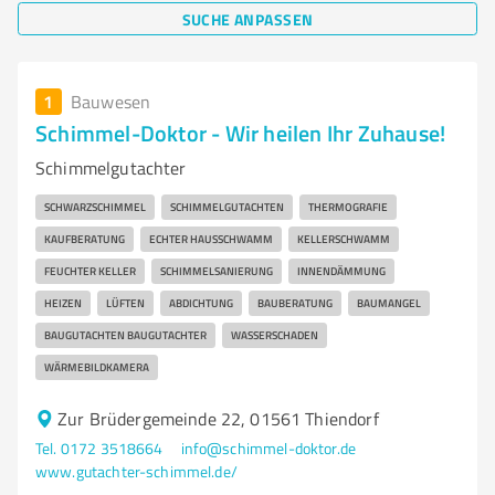
SUCHE ANPASSEN
1
Bauwesen
Schimmel-Doktor - Wir heilen Ihr Zuhause!
Schimmelgutachter
SCHWARZSCHIMMEL
SCHIMMELGUTACHTEN
THERMOGRAFIE
KAUFBERATUNG
ECHTER HAUSSCHWAMM
KELLERSCHWAMM
FEUCHTER KELLER
SCHIMMELSANIERUNG
INNENDÄMMUNG
HEIZEN
LÜFTEN
ABDICHTUNG
BAUBERATUNG
BAUMANGEL
BAUGUTACHTEN BAUGUTACHTER
WASSERSCHADEN
WÄRMEBILDKAMERA
Zur Brüdergemeinde 22, 01561 Thiendorf
Tel. 0172 3518664
info@schimmel-doktor.de
www.gutachter-schimmel.de/