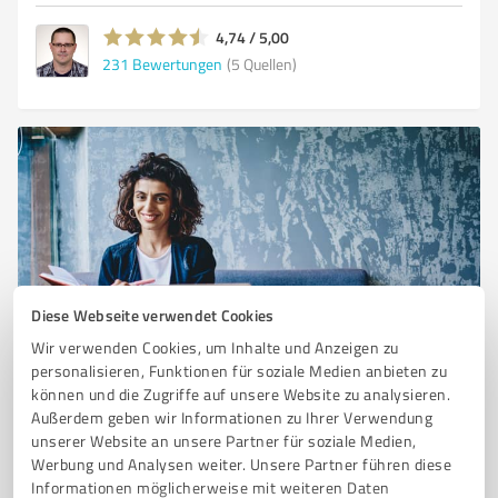
4,74 / 5,00
231
Bewertungen
(5 Quellen)
Diese Webseite verwendet Cookies
Sie möchten auch hier gelistet werden?
Wir verwenden Cookies, um Inhalte und Anzeigen zu
personalisieren, Funktionen für soziale Medien anbieten zu
Registrieren Sie sich jetzt und werden Sie ein von
können und die Zugriffe auf unsere Website zu analysieren.
Kunden empfohlener ProvenExpert!
Außerdem geben wir Informationen zu Ihrer Verwendung
unserer Website an unsere Partner für soziale Medien,
Werbung und Analysen weiter. Unsere Partner führen diese
Informationen möglicherweise mit weiteren Daten
1