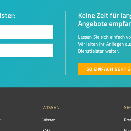
ister:
Keine Zeit für la
Angebote empfa
Lassen Sie sich einfach v
Wir leiten Ihr Anliegen a
Dienstleister weiter.
SO EINFACH GEHT'S
WISSEN
SE
?
Wissen
Pre
FAQ
New