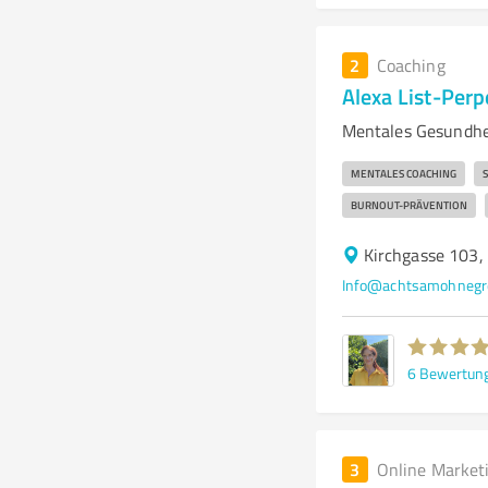
2
Coaching
Alexa List-Perp
Mentales Gesundhei
MENTALES COACHING
BURNOUT-PRÄVENTION
Kirchgasse 103,
Info@achtsamohnegr
6
Bewertun
3
Online Market