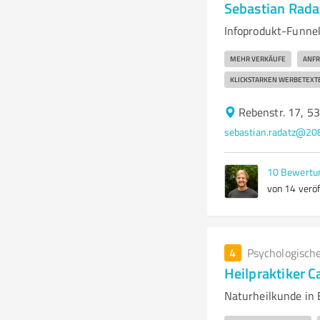
Sebastian Rada
Infoprodukt-Funne
MEHR VERKÄUFE
ANFR
KLICKSTARKEN WERBETEXT
Rebenstr. 17, 5
sebastian.radatz@208
10
Bewertu
von 14 veröf
4
Psychologisch
Heilpraktiker C
Naturheilkunde in