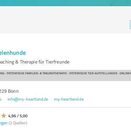
eelenhunde
aching & Therapie für Tierfreunde
NG - SYSTEMISCHE FAMILIEN- & TRAUMATHERAPIE - SYSTEMISCHE TIER-AUFSTELLUNGEN - ONLINE
229 Bonn
4
info@my-heartland.de
my-heartland.de
4,96 / 5,00
ngen
(2 Quellen)