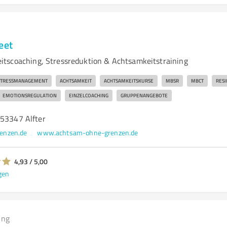
eet
tscoaching, Stressreduktion & Achtsamkeitstraining
STRESSMANAGEMENT
ACHTSAMKEIT
ACHTSAMKEITSKURSE
MBSR
MBCT
RESI
EMOTIONSREGULATION
EINZELCOACHING
GRUPPENANGEBOTE
 53347 Alfter
enzen.de
www.achtsam-ohne-grenzen.de
4,93 / 5,00
gen
ing