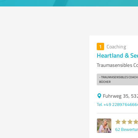
1
Coaching
Heartland & S
Traumasensibles Co
- TRAUMASENSIBLES COACHI
BÜCHER
Fuhrweg 35, 53
Tel. +49 2289764666
62
Bewertu