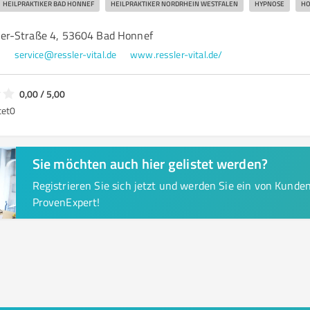
HEILPRAKTIKER BAD HONNEF
HEILPRAKTIKER NORDRHEIN WESTFALEN
HYPNOSE
HO
er-Straße 4, 53604 Bad Honnef
5
service@ressler-vital.de
www.ressler-vital.de/
0,00 / 5,00
tet
0
Sie möchten auch hier gelistet werden?
Registrieren Sie sich jetzt und werden Sie ein von Kund
ProvenExpert!