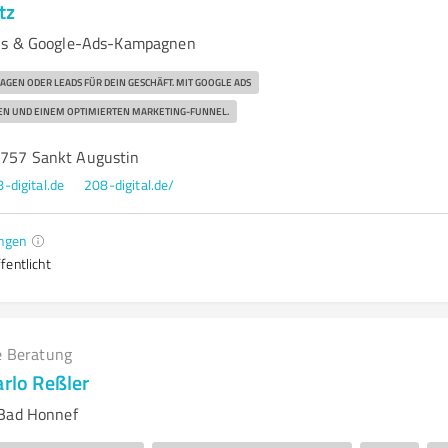
tz
ls & Google-Ads-Kampagnen
AGEN ODER LEADS FÜR DEIN GESCHÄFT. MIT GOOGLE ADS
EN UND EINEM OPTIMIERTEN MARKETING-FUNNEL.
3757 Sankt Augustin
-digital.de
208-digital.de/
ngen
fentlicht
e Beratung
arlo Reßler
 Bad Honnef