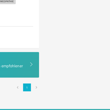
MEOPATHIE
en empfohlener
1