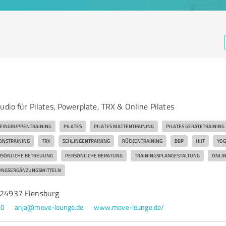
udio für Pilates, Powerplate, TRX & Online Pilates
EINGRUPPENTRAINING
PILATES
PILATES MATTENTRAINING
PILATES GERÄTETRAINING
ONSTRAINING
TRX
SCHLINGENTRAINING
RÜCKENTRAINING
BBP
HIIT
YOG
RSÖNLICHE BETREUUNG
PERSÖNLICHE BERATUNG
TRAININGSPLANGESTALTUNG
ONLIN
NGSERGÄNZUNGSMITTELN
, 24937 Flensburg
90
anja@move-lounge.de
www.move-lounge.de/