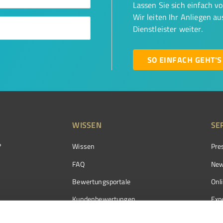
Lassen Sie sich einfach v
Wir leiten Ihr Anliegen a
Dienstleister weiter.
SO EINFACH GEHT'S
WISSEN
SE
?
Wissen
Pre
FAQ
New
Bewertungsportale
Onl
Kundenbewertungen
Exp
Kundenzufriedenheit
Exp