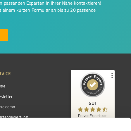
on passenden Experten in Ihrer Nähe kontaktieren!
us einem kurzen Formular an bis zu 20 passende
RVICE
sse
Kundenbewertungen und Erfahrungen zu
ProvenExpert.com
sletter
GUT
%
97
GUT
ine demo
Empfehlungen auf
ProvenExpert.com
ProvenExpert.com
5,00
/
4,42
ertenbewertung
7.103
ertenverzeichnis
Kundenbewertungen