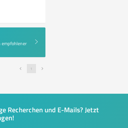
en empfohlener
1
nge Recherchen und E-Mails? Jetzt
ngen!