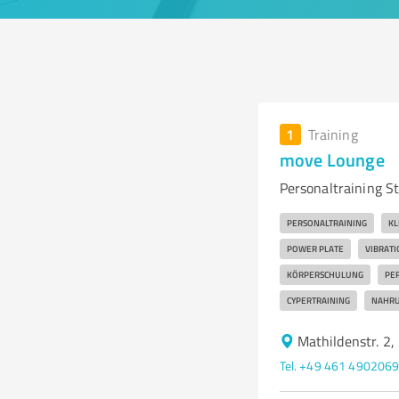
1
Training
move Lounge
Personaltraining St
PERSONALTRAINING
KL
POWER PLATE
VIBRATI
KÖRPERSCHULUNG
PE
CYPERTRAINING
NAHRU
Mathildenstr. 2
Tel. +49 461 490206