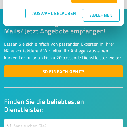
AUSWAHL ERLAUBEN
ABLEHNEN
Keine Zeit für lange Recherchen und E-
Mails? Jetzt Angebote empfangen!
Lassen Sie sich einfach von passenden Experten in Ihrer
Nähe kontaktieren! Wir leiten Ihr Anliegen aus einem
kurzen Formular an bis zu 20 passende Dienstleister weiter.
SO EINFACH GEHT'S
Finden Sie die beliebtesten
Dienstleister: