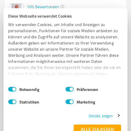
105
Bewertungen
(5 Quellen)
von 106 veröffentlicht
Diese Webseite verwendet Cookies
Wir verwenden Cookies, um Inhalte und Anzeigen zu
personalisieren, Funktionen für soziale Medien anbieten zu
können und die Zugriffe auf unsere Website zu analysieren.
Außerdem geben wir Informationen zu Ihrer Verwendung
unserer Website an unsere Partner für soziale Medien,
Werbung und Analysen weiter. Unsere Partner führen diese
Informationen möglicherweise mit weiteren Daten
zusammen, die Sie ihnen bereitgestellt haben oder die sie im
Rahmen Ihrer Nutzung der Dienste gesammelt haben.
Einwilligungsauswahl
Impressum
|
Datenschutzbestimmungen
Sie möchten auch hier gelistet werden?
Notwendig
Präferenzen
Registrieren Sie sich jetzt und werden Sie ein von
Statistiken
Marketing
Kunden empfohlener ProvenExpert!
Details zeigen
1
ALLE ZULASSEN