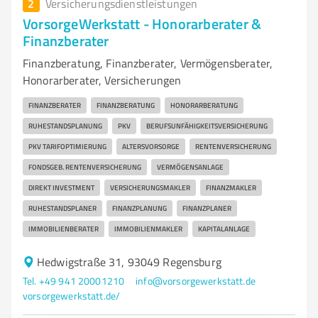
2
Versicherungsdienstleistungen
VorsorgeWerkstatt - Honorarberater &
Finanzberater
Finanzberatung, Finanzberater, Vermögensberater,
Honorarberater, Versicherungen
FINANZBERATER
FINANZBERATUNG
HONORARBERATUNG
RUHESTANDSPLANUNG
PKV
BERUFSUNFÄHIGKEITSVERSICHERUNG
PKV TARIFOPTIMIERUNG
ALTERSVORSORGE
RENTENVERSICHERUNG
FONDSGEB. RENTENVERSICHERUNG
VERMÖGENSANLAGE
DIREKT INVESTMENT
VERSICHERUNGSMAKLER
FINANZMAKLER
RUHESTANDSPLANER
FINANZPLANUNG
FINANZPLANER
IMMOBILIENBERATER
IMMOBILIENMAKLER
KAPITALANLAGE
Hedwigstraße 31, 93049 Regensburg
Tel. +49 941 20001210
info@vorsorgewerkstatt.de
vorsorgewerkstatt.de/