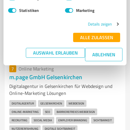
Bruktererstr. 36, 45721 Haltern am See
Statistiken
Marketing
Tel. +49 2364 9479845
info@mehrkunden-marketing.de
mehrkunden-marketing.de/
Details zeigen
2
Bewertungen
ALLE ZULASSEN
von 48 veröffentlicht
AUSWAHL ERLAUBEN
ABLEHNEN
7
Online Marketing
m.page GmbH Gelsenkirchen
Digitalagentur in Gelsenkirchen für Webdesign und
Online-Marketing Lösungen
DIGITALAGENTUR
GELSENKIRCHEN
WEBDESIGN
ONLINE-MARKETING
SEO
BARRIEREFREIES WEBDESIGN
RECRUITING
SOCIAL MEDIA
EMPLOYER BRANDING
SICHTBARKEIT
NUTZERERFAHRUNG
DIGITALE SICHTBARKEIT