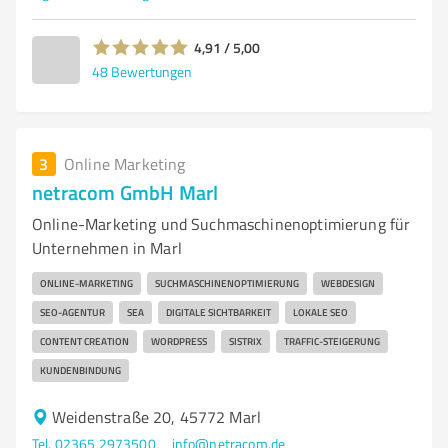
4,91 / 5,00
48
Bewertungen
3
Online Marketing
netracom GmbH Marl
Online-Marketing und Suchmaschinenoptimierung für
Unternehmen in Marl
ONLINE-MARKETING
SUCHMASCHINENOPTIMIERUNG
WEBDESIGN
SEO-AGENTUR
SEA
DIGITALE SICHTBARKEIT
LOKALE SEO
CONTENT CREATION
WORDPRESS
SISTRIX
TRAFFIC-STEIGERUNG
KUNDENBINDUNG
Weidenstraße 20, 45772 Marl
Tel. 02365 2973500
info@netracom.de