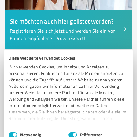
Sie möchten auch hier gelistet werden?
Registrieren Sie sich jetzt und werden Sie ein von
Kunden empfohlener ProvenExpert!
Diese Webseite verwendet Cookies
6
Marketing
Wir verwenden Cookies, um Inhalte und Anzeigen zu
Sebastian Rabuda
personalisieren, Funktionen für soziale Medien anbieten zu
können und die Zugriffe auf unsere Website zu analysieren.
Google Ads Experte, Google Local Marketing, Online
Außerdem geben wir Informationen zu Ihrer Verwendung
Marketing Strategie
unserer Website an unsere Partner für soziale Medien,
Werbung und Analysen weiter. Unsere Partner führen diese
GOOGLE ADS
GOOGLE LOCAL SEO
GOOGLE MY BUSINESS
Informationen möglicherweise mit weiteren Daten
GOOGLE BEWERTUNGSMANAGEMENT
ONLINE MARKETING
zusammen, die Sie ihnen bereitgestellt haben oder die sie im
Rahmen Ihrer Nutzung der Dienste gesammelt haben.
NEUKUNDENGEWINNUNG
KUNDENBINDUNG
UMSATZSTEIGERUNG
BERATUNG
CONSULTING
Einwilligungsauswahl
Impressum
|
Datenschutzbestimmungen
Notwendig
Präferenzen