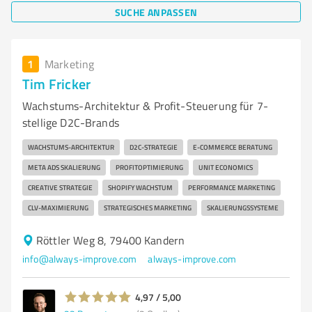
SUCHE ANPASSEN
1
Marketing
Tim Fricker
Wachstums-Architektur & Profit-Steuerung für 7-
stellige D2C-Brands
WACHSTUMS-ARCHITEKTUR
D2C-STRATEGIE
E-COMMERCE BERATUNG
META ADS SKALIERUNG
PROFITOPTIMIERUNG
UNIT ECONOMICS
CREATIVE STRATEGIE
SHOPIFY WACHSTUM
PERFORMANCE MARKETING
CLV-MAXIMIERUNG
STRATEGISCHES MARKETING
SKALIERUNGSSYSTEME
Röttler Weg 8, 79400 Kandern
info@always-improve.com
always-improve.com
4,97 / 5,00