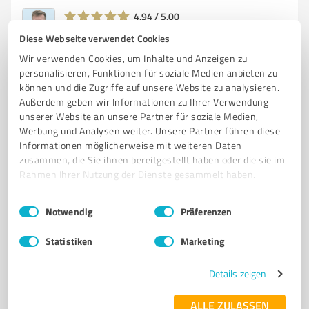
4,94 / 5,00
5
Bewertungen
Diese Webseite verwendet Cookies
Wir verwenden Cookies, um Inhalte und Anzeigen zu
personalisieren, Funktionen für soziale Medien anbieten zu
können und die Zugriffe auf unsere Website zu analysieren.
4
Online Marketing
Außerdem geben wir Informationen zu Ihrer Verwendung
Carmona Media | Werbeagentur
unserer Website an unsere Partner für soziale Medien,
Werbung und Analysen weiter. Unsere Partner führen diese
Full Service Werbeagentur für mittelständische
Informationen möglicherweise mit weiteren Daten
Unternehmen in Steinen
zusammen, die Sie ihnen bereitgestellt haben oder die sie im
Rahmen Ihrer Nutzung der Dienste gesammelt haben.
WERBEAGENTUR
ONLINE-MARKETING
WEBDESIGN
FILMPRODUKTION
FOTOGRAFIE
SOCIAL MEDIA MARKETING
Einwilligungsauswahl
Impressum
|
Datenschutzbestimmungen
Notwendig
Präferenzen
MARKENENTWICKLUNG
STRATEGISCHE BERATUNG
CONTENT MARKETING
Statistiken
SEO
DIGITALE MEDIEN
Marketing
KUNDENBINDUNG
Siemensstraße 14, 79585 Steinen
Details zeigen
kontakt@carmona-media.com
carmona-media.com/
ALLE ZULASSEN