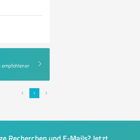
en empfohlener
1
nge Recherchen und E-Mails? Jetzt