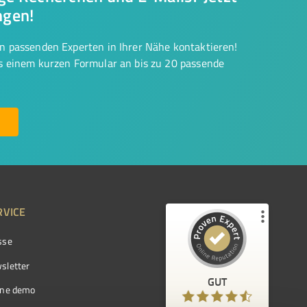
ngen!
on passenden Experten in Ihrer Nähe kontaktieren!
us einem kurzen Formular an bis zu 20 passende
RVICE
sse
Kundenbewertungen und Erfahrungen zu
ProvenExpert.com
sletter
GUT
%
97
GUT
ine demo
Empfehlungen auf