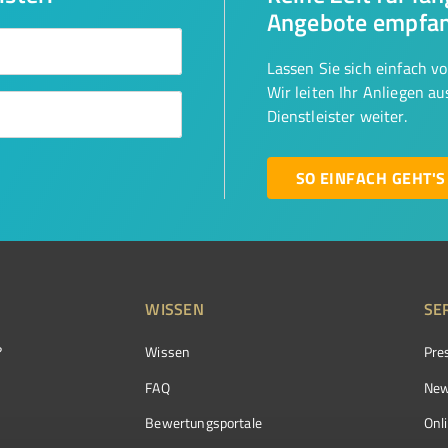
Angebote empfa
Lassen Sie sich einfach v
Wir leiten Ihr Anliegen a
Dienstleister weiter.
SO EINFACH GEHT'S
WISSEN
SE
?
Wissen
Pre
FAQ
New
Bewertungsportale
Onl