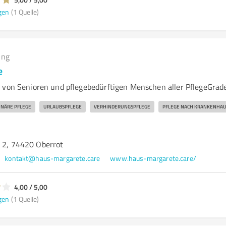
gen
(1 Quelle)
ing
e
 von Senioren und pflegebedürftigen Menschen aller PflegeGrad
ONÄRE PFLEGE
URLAUBSPFLEGE
VERHINDERUNGSPFLEGE
PFLEGE NACH KRANKENHAU
e 2, 74420 Oberrot
kontakt@haus-margarete.care
www.haus-margarete.care/
4,00 / 5,00
gen
(1 Quelle)