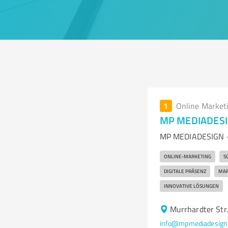
1
Online Market
MP MEDIADESIG
MP MEDIADESIGN - I
ONLINE-MARKETING
S
DIGITALE PRÄSENZ
MAR
INNOVATIVE LÖSUNGEN
Murrhardter Str
info@mpmediadesign