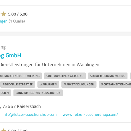
5,00 / 5,00
ngen
(1 Quelle)
ing
ing GmbH
Dienstleistungen für Unternehmen in Waiblingen
UCHMASCHINENOPTIMIERUNG
SUCHMASCHINENWERBUNG
SOCIAL MEDIA MARKETING
REGIONALE EXPERTISE
WAIBLINGEN
MARKETINGLÖSUNGEN
SICHTBARKEIT ERHÖH
EGIEN
LANGFRISTIGE PARTNERSCHAFTEN
, 73667 Kaisersbach
info@fetzer-buechershop.com
www.fetzer-buechershop.com/
5,00 / 5,00