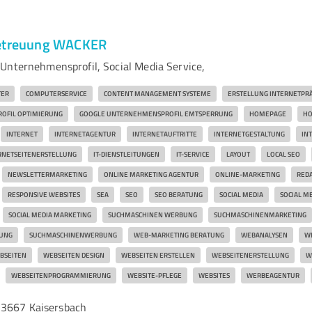
Betreuung WACKER
Unternehmensprofil, Social Media Service,
ER
COMPUTERSERVICE
CONTENT MANAGEMENT SYSTEME
ERSTELLUNG INTERNETPR
OFIL OPTIMIERUNG
GOOGLE UNTERNEHMENSPROFIL EMTSPERRUNG
HOMEPAGE
HO
INTERNET
INTERNETAGENTUR
INTERNETAUFTRITTE
INTERNETGESTALTUNG
IN
RNETSEITENERSTELLUNG
IT-DIENSTLEITUNGEN
IT-SERVICE
LAYOUT
LOCAL SEO
NEWSLETTERMARKETING
ONLINE MARKETING AGENTUR
ONLINE-MARKETING
RED
RESPONSIVE WEBSITES
SEA
SEO
SEO BERATUNG
SOCIAL MEDIA
SOCIAL ME
SOCIAL MEDIA MARKETING
SUCHMASCHINEN WERBUNG
SUCHMASCHINENMARKETING
UNG
SUCHMASCHINENWERBUNG
WEB-MARKETING BERATUNG
WEBANALYSEN
W
BSEITEN
WEBSEITEN DESIGN
WEBSEITEN ERSTELLEN
WEBSEITENERSTELLUNG
W
WEBSEITENPROGRAMMIERUNG
WEBSITE-PFLEGE
WEBSITES
WERBEAGENTUR
73667 Kaisersbach