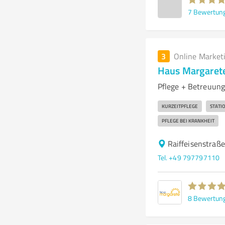
7
Bewertun
3
Online Market
Haus Margaret
Pflege + Betreuung
KURZEITPFLEGE
STATI
PFLEGE BEI KRANKHEIT
Raiffeisenstraß
Tel. +49 797797110
8
Bewertun