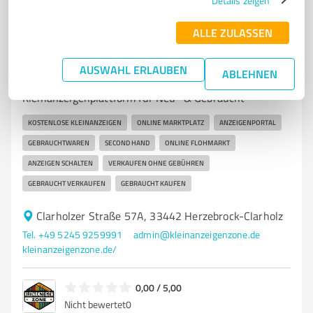
Details zeigen
ALLE ZULASSEN
7
Online Marketing
Kleinanzeigenzone
AUSWAHL ERLAUBEN
ABLEHNEN
KleinanzeigenZone.de – Kostenlose
Kleinanzeigenplattform für Neu- & Gebraucht
KOSTENLOSE KLEINANZEIGEN
ONLINE MARKTPLATZ
ANZEIGENPORTAL
GEBRAUCHTWAREN
SECOND HAND
ONLINE FLOHMARKT
ANZEIGEN SCHALTEN
VERKAUFEN OHNE GEBÜHREN
GEBRAUCHT VERKAUFEN
GEBRAUCHT KAUFEN
Clarholzer Straße 57A, 33442 Herzebrock-Clarholz
Tel. +49 5245 9259991
admin@kleinanzeigenzone.de
kleinanzeigenzone.de/
0,00 / 5,00
Nicht bewertet
0