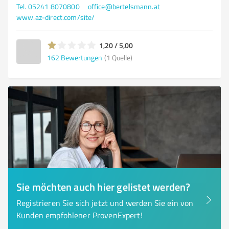
Tel. 05241 8070800
office@bertelsmann.at
www.az-direct.com/site/
1,20 / 5,00
162
Bewertungen
(1 Quelle)
Sie möchten auch hier gelistet werden?
Registrieren Sie sich jetzt und werden Sie ein von
Kunden empfohlener ProvenExpert!