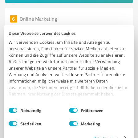
6
Online Marketing
eCommerce Werkstatt GmbH
Diese Webseite verwendet Cookies
eCommerce Werkstatt GmbH – Ihre Agentur für E-
Wir verwenden Cookies, um Inhalte und Anzeigen zu
Commerce und Online-Marketing
personalisieren, Funktionen für soziale Medien anbieten zu
können und die Zugriffe auf unsere Website zu analysieren.
E-COMMERCE-BERATUNG
ONLINE-MARKETING-BERATUNG
Außerdem geben wir Informationen zu Ihrer Verwendung
WEB-ENTWICKLUNG
PERFORMANCE-MARKETING
unserer Website an unsere Partner für soziale Medien,
OMNICHANNEL-BERATUNG
Werbung und Analysen weiter. Unsere Partner führen diese
Informationen möglicherweise mit weiteren Daten
zusammen, die Sie ihnen bereitgestellt haben oder die sie im
Friedhofstraße 171, 33659 Bielefeld
Rahmen Ihrer Nutzung der Dienste gesammelt haben.
Tel. 0521 1639140
info@ecommerce-werkstatt.de
www.ecommerce-werkstatt.de/
Einwilligungsauswahl
Impressum
|
Datenschutzbestimmungen
Notwendig
Präferenzen
0,00 / 5,00
Statistiken
Marketing
Nicht bewertet
0