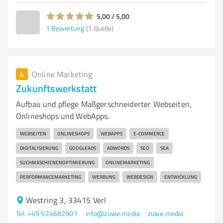
5,00 / 5,00
1
Bewertung
(1 Quelle)
4
Online Marketing
Zukunftswerkstatt
Aufbau und pflege Maßgerschneiderter Webseiten,
Onlineshops und WebApps.
WEBSEITEN
ONLINESHOPS
WEBAPPS
E-COMMERCE
DIGITALISIERUNG
GOOGLEADS
ADWORDS
SEO
SEA
SUCHMASCHIENENOPTIMIERUNG
ONLINEMARKETING
PERFORMANCEMARKETING
WERBUNG
WEBDESIGN
ENTWICKLUNG
Westring 3, 33415 Verl
Tel. +49 524682901
info@zuwe.media
zuwe.media