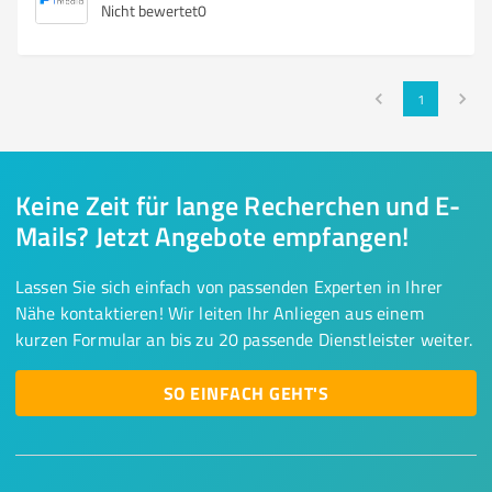
Nicht bewertet
0
1
Keine Zeit für lange Recherchen und E-
Mails? Jetzt Angebote empfangen!
Lassen Sie sich einfach von passenden Experten in Ihrer
Nähe kontaktieren! Wir leiten Ihr Anliegen aus einem
kurzen Formular an bis zu 20 passende Dienstleister weiter.
SO EINFACH GEHT'S