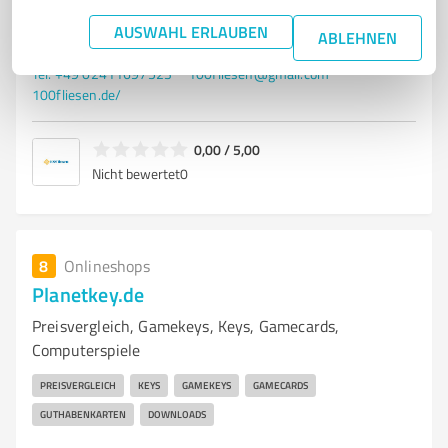
Kleinfeld 11, 52062 Aachen, North Rhine-
AUSWAHL ERLAUBEN
ABLEHNEN
Westphalia
Tel. +49 02411697523
100fliesen@gmail.com
100fliesen.de/
0,00 / 5,00
Nicht bewertet
0
8
Onlineshops
Planetkey.de
Preisvergleich, Gamekeys, Keys, Gamecards,
Computerspiele
PREISVERGLEICH
KEYS
GAMEKEYS
GAMECARDS
GUTHABENKARTEN
DOWNLOADS