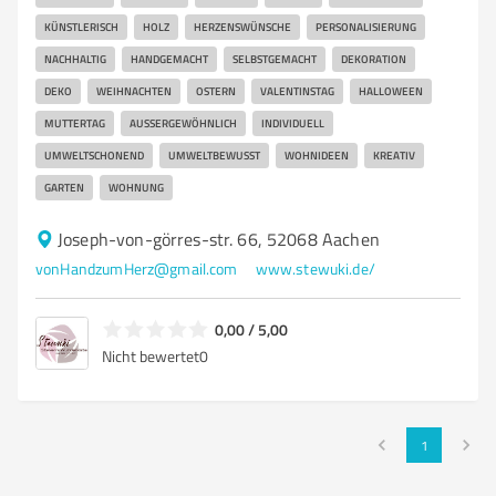
KÜNSTLERISCH
HOLZ
HERZENSWÜNSCHE
PERSONALISIERUNG
NACHHALTIG
HANDGEMACHT
SELBSTGEMACHT
DEKORATION
DEKO
WEIHNACHTEN
OSTERN
VALENTINSTAG
HALLOWEEN
MUTTERTAG
AUSSERGEWÖHNLICH
INDIVIDUELL
UMWELTSCHONEND
UMWELTBEWUSST
WOHNIDEEN
KREATIV
GARTEN
WOHNUNG
Joseph-von-görres-str. 66, 52068 Aachen
vonHandzumHerz@gmail.com
www.stewuki.de/
0,00 / 5,00
Nicht bewertet
0
1