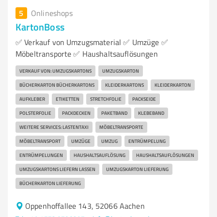
5
Onlineshops
KartonBoss
✅ Verkauf von Umzugsmaterial ✅ Umzüge ✅
Möbeltransporte ✅ Haushaltsauflösungen
VERKAUF VON: UMZUGSKARTONS
UMZUGSKARTON
BÜCHERKARTON BÜCHERKARTONS
KLEIDERKARTONS
KLEIDERKARTON
AUFKLEBER
ETIKETTEN
STRETCHFOLIE
PACKSEIDE
POLSTERFOLIE
PACKDECKEN
PAKETBAND
KLEBEBAND
WEITERE SERVICES: LASTENTAXI
MÖBELTRANSPORTE
MÖBELTRANSPORT
UMZÜGE
UMZUG
ENTRÜMPELUNG
ENTRÜMPELUNGEN
HAUSHALTSAUFLÖSUNG
HAUSHALTSAUFLÖSUNGEN
UMZUGSKARTONS LIEFERN LASSEN
UMZUGSKARTON LIEFERUNG
BÜCHERKARTON LIEFERUNG
Oppenhoffallee 143, 52066 Aachen