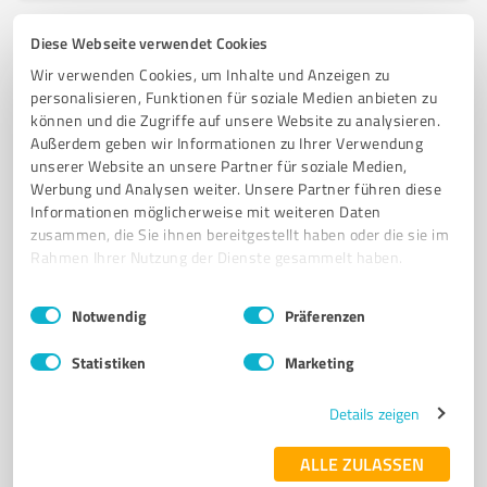
Diese Webseite verwendet Cookies
6
Onlineshops
Wir verwenden Cookies, um Inhalte und Anzeigen zu
SchwedenReiseTipps
personalisieren, Funktionen für soziale Medien anbieten zu
können und die Zugriffe auf unsere Website zu analysieren.
Schweden
Außerdem geben wir Informationen zu Ihrer Verwendung
Am Park 9, 52062 Aachen, North Rhine-Westphalia
unserer Website an unsere Partner für soziale Medien,
Werbung und Analysen weiter. Unsere Partner führen diese
Tel. +49 02411930426
schwedenreisetipps@gmail.com
Informationen möglicherweise mit weiteren Daten
schwedenreisetipps.de/
zusammen, die Sie ihnen bereitgestellt haben oder die sie im
Rahmen Ihrer Nutzung der Dienste gesammelt haben.
0,00 / 5,00
Einwilligungsauswahl
Nicht bewertet
0
Impressum
|
Datenschutzbestimmungen
Notwendig
Präferenzen
Statistiken
Marketing
7
Onlineshops
Details zeigen
100Fliesen
ALLE ZULASSEN
Fliesen