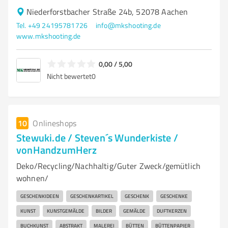
Niederforstbacher Straße 24b, 52078 Aachen
Tel. +49 24195781726
info@mkshooting.de
www.mkshooting.de
0,00 / 5,00
Nicht bewertet
0
10
Onlineshops
Stewuki.de / Steven´s Wunderkiste /
vonHandzumHerz
Deko/Recycling/Nachhaltig/Guter Zweck/gemütlich
wohnen/
GESCHENKIDEEN
GESCHENKARTIKEL
GESCHENK
GESCHENKE
KUNST
KUNSTGEMÄLDE
BILDER
GEMÄLDE
DUFTKERZEN
BUCHKUNST
ABSTRAKT
MALEREI
BÜTTEN
BÜTTENPAPIER