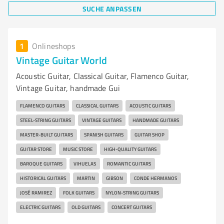
SUCHE ANPASSEN
1
Onlineshops
Vintage Guitar World
Acoustic Guitar, Classical Guitar, Flamenco Guitar,
Vintage Guitar, handmade Gui
FLAMENCO GUITARS
CLASSICAL GUITARS
ACOUSTIC GUITARS
STEEL-STRING GUITARS
VINTAGE GUITARS
HANDMADE GUITARS
MASTER-BUILT GUITARS
SPANISH GUITARS
GUITAR SHOP
GUITAR STORE
MUSIC STORE
HIGH-QUALITY GUITARS
BAROQUE GUITARS
VIHUELAS
ROMANTIC GUITARS
HISTORICAL GUITARS
MARTIN
GIBSON
CONDE HERMANOS
JOSÉ RAMIREZ
FOLK GUITARS
NYLON-STRING GUITARS
ELECTRIC GUITARS
OLD GUITARS
CONCERT GUITARS