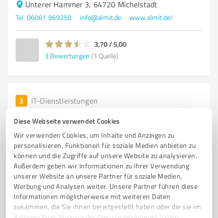
Unterer Hammer 3, 64720 Michelstadt
Tel. 06061 969250
info@almit.de
www.almit.de/
3,70 / 5,00
3
Bewertungen
(1 Quelle)
3
IT-Dienstleistungen
{ keep it developed }
Diese Webseite verwendet Cookies
Get an experienced Shopify tech team without the HR
Wir verwenden Cookies, um Inhalte und Anzeigen zu
headache for a fixed monthly
personalisieren, Funktionen für soziale Medien anbieten zu
können und die Zugriffe auf unsere Website zu analysieren.
Backhausstraße 2, 64395 Brensbach
Außerdem geben wir Informationen zu Ihrer Verwendung
info@visuax.com
keepitdeveloped.com
unserer Website an unsere Partner für soziale Medien,
Werbung und Analysen weiter. Unsere Partner führen diese
Informationen möglicherweise mit weiteren Daten
0,00 / 5,00
zusammen, die Sie ihnen bereitgestellt haben oder die sie im
Nicht bewertet
0
Rahmen Ihrer Nutzung der Dienste gesammelt haben.