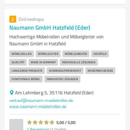
2
Onlineshops
Naumann GmbH Hatzfeld (Eder)
Hochwertige Möbelrollen und Möbelgleiter von
Naumann GmbH in Hatzfeld
MÖBELROLLEN
MÖBELGLEITER
MÖBELZUBEHÖR
HATZFELD
QUALITÄT
MADE IN GERMANY
INDIVIDUELLE LÖSUNGEN
LANGLEBIGE PRODUKTE
KUNDENZUFRIEDENHEIT
MODERNES DESIGN
FUNKTIONALE MÖBEL
INNOVATIVE LÖSUNGEN
Am Lehmberg 5, 35116 Hatzfeld (Eder)
verkauf@naumann-moebelrollen.de
www.naumann-moebelrollen.de
5,00 / 5,00
1
Bewertung
(1 Quelle)