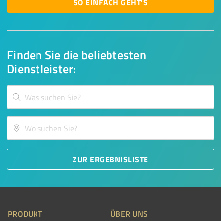
SO EINFACH GEHT'S
Finden Sie die beliebtesten
Dienstleister:
ZUR ERGEBNISLISTE
PRODUKT
ÜBER UNS