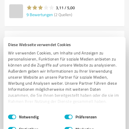
3,11 / 5,00
9
Bewertungen
(2 Quellen)
4
Onlineshops
Diese Webseite verwendet Cookies
Reifenbett.de
Wir verwenden Cookies, um Inhalte und Anzeigen zu
Onlineshop, Reifenschoner, Reifenschutz,
personalisieren, Funktionen für soziale Medien anbieten zu
Reifenunterlage, Regupol, Reifenbett
können und die Zugriffe auf unsere Website zu analysieren.
Außerdem geben wir Informationen zu Ihrer Verwendung
REIFENPFLEGE
REIFENSCHONER
REIFENWIEGE
REIFENPFLEGE TEST
unserer Website an unsere Partner für soziale Medien,
Werbung und Analysen weiter. Unsere Partner führen diese
REIFENKISSEN
REIFENSCHUHE
RADAUFNAHME
Informationen möglicherweise mit weiteren Daten
REIFENSCHONER GEGEN STANDPLATTEN
WOHNWAGENREIFEN
zusammen, die Sie ihnen bereitgestellt haben oder die sie im
DAUERCAMPER
FESTSTEHENDER WOHNWAGEN AUF CAMPINGPLATZ
Rahmen Ihrer Nutzung der Dienste gesammelt haben.
OLDTIMER REIFEN
OLDTIMER LAGERUNG
OLDTIMER REIFEN SCHONEN
Einwilligungsauswahl
Impressum
|
Datenschutzbestimmungen
Notwendig
Präferenzen
STANDPLATTEN
AUTO LANGE STANDZEIT WAS BEACHTEN
STANPLATTEN VERMEIDEN
REIFEN LAGERN
WIE REIFEN LAGERN