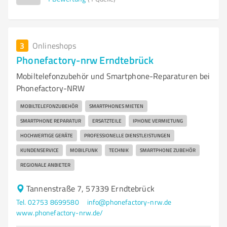
3
Onlineshops
Phonefactory-nrw Erndtebrück
Mobiltelefonzubehör und Smartphone-Reparaturen bei
Phonefactory-NRW
MOBILTELEFONZUBEHÖR
SMARTPHONES MIETEN
SMARTPHONE REPARATUR
ERSATZTEILE
IPHONE VERMIETUNG
HOCHWERTIGE GERÄTE
PROFESSIONELLE DIENSTLEISTUNGEN
KUNDENSERVICE
MOBILFUNK
TECHNIK
SMARTPHONE ZUBEHÖR
REGIONALE ANBIETER
Tannenstraße 7, 57339 Erndtebrück
Tel. 02753 8699580
info@phonefactory-nrw.de
www.phonefactory-nrw.de/