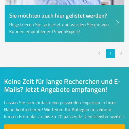
Sie möchten auch hier gelistet werden?
Registrieren Sie sich jetzt und werden Sie ein von
Kunden empfohlener ProvenExpert!
1
Keine Zeit für lange Recherchen und E-
Mails? Jetzt Angebote empfangen!
Lassen Sie sich einfach von passenden Experten in Ihrer
Nähe kontaktieren! Wir leiten Ihr Anliegen aus einem
kurzen Formular an bis zu 20 passende Dienstleister weiter.