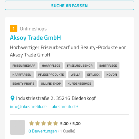
SUCHE ANPASSEN
1
Onlineshops
Aksoy Trade GmbH
Hochwertiger Friseurbedarf und Beauty-Produkte von
Aksoy Trade GmbH
FRISEURBEDARF
HAARPFLEGE
FRISEURZUBEHÖR
BARTPFLEGE
HAARFARBEN
PFLEGEPRODUKTE
WELLA
EFALOCK
NOVON
BEAUTY-PROFIS
ONLINE-SHOP
KUNDENSERVICE
Industriestraße 2, 35216 Biedenkopf
info@akosmetik.de
akosmetik.de/
5,00 / 5,00
8
Bewertungen
(1 Quelle)