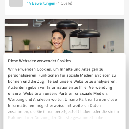
14
Bewertungen
(1 Quelle)
Diese Webseite verwendet Cookies
Wir verwenden Cookies, um Inhalte und Anzeigen zu
Sie möchten auch hier gelistet werden?
personalisieren, Funktionen für soziale Medien anbieten zu
können und die Zugriffe auf unsere Website zu analysieren.
Registrieren Sie sich jetzt und werden Sie ein von
Außerdem geben wir Informationen zu Ihrer Verwendung
Kunden empfohlener ProvenExpert!
unserer Website an unsere Partner für soziale Medien,
Werbung und Analysen weiter. Unsere Partner führen diese
Informationen möglicherweise mit weiteren Daten
zusammen, die Sie ihnen bereitgestellt haben oder die sie im
6
Onlineshops
Rahmen Ihrer Nutzung der Dienste gesammelt haben.
CHAPS Merchandising GmbH