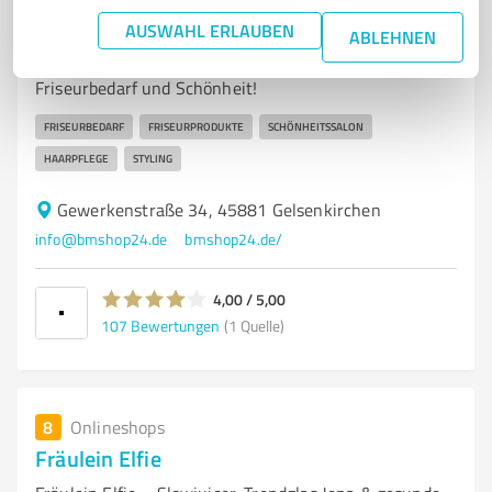
BM Beauty & More GmbH
AUSWAHL ERLAUBEN
ABLEHNEN
BM Beauty & More GmbH – Ihr Partner für
Friseurbedarf und Schönheit!
FRISEURBEDARF
FRISEURPRODUKTE
SCHÖNHEITSSALON
HAARPFLEGE
STYLING
Gewerkenstraße 34, 45881 Gelsenkirchen
info@bmshop24.de
bmshop24.de/
4,00 / 5,00
107
Bewertungen
(1 Quelle)
8
Onlineshops
Fräulein Elfie