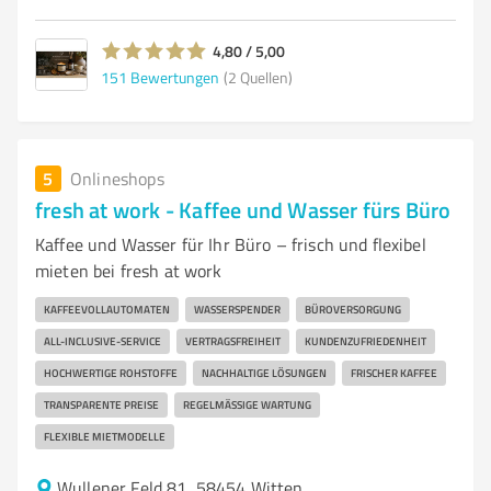
4,80 / 5,00
151
Bewertungen
(2 Quellen)
5
Onlineshops
fresh at work - Kaffee und Wasser fürs Büro
Kaffee und Wasser für Ihr Büro – frisch und flexibel
mieten bei fresh at work
KAFFEEVOLLAUTOMATEN
WASSERSPENDER
BÜROVERSORGUNG
ALL-INCLUSIVE-SERVICE
VERTRAGSFREIHEIT
KUNDENZUFRIEDENHEIT
HOCHWERTIGE ROHSTOFFE
NACHHALTIGE LÖSUNGEN
FRISCHER KAFFEE
TRANSPARENTE PREISE
REGELMÄSSIGE WARTUNG
FLEXIBLE MIETMODELLE
Wullener Feld 81, 58454 Witten