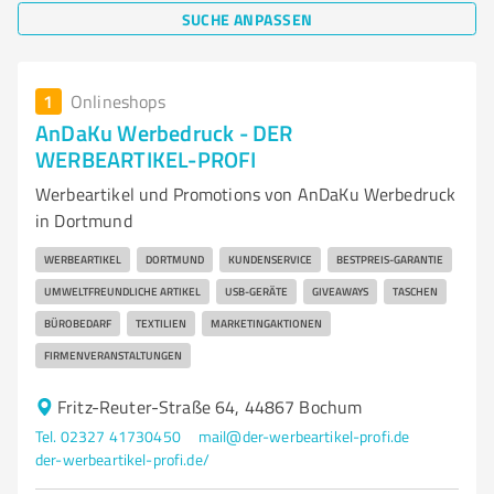
SUCHE ANPASSEN
1
Onlineshops
AnDaKu Werbedruck - DER
WERBEARTIKEL-PROFI
Werbeartikel und Promotions von AnDaKu Werbedruck
in Dortmund
WERBEARTIKEL
DORTMUND
KUNDENSERVICE
BESTPREIS-GARANTIE
UMWELTFREUNDLICHE ARTIKEL
USB-GERÄTE
GIVEAWAYS
TASCHEN
BÜROBEDARF
TEXTILIEN
MARKETINGAKTIONEN
FIRMENVERANSTALTUNGEN
Fritz-Reuter-Straße 64, 44867 Bochum
Tel. 02327 41730450
mail@der-werbeartikel-profi.de
der-werbeartikel-profi.de/