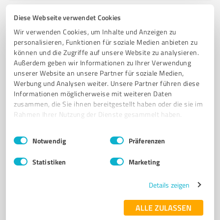
Diese Webseite verwendet Cookies
6
Onlineshops
Wir verwenden Cookies, um Inhalte und Anzeigen zu
Vision-Beauty Shop
personalisieren, Funktionen für soziale Medien anbieten zu
können und die Zugriffe auf unsere Website zu analysieren.
Vision-Beauty Shop – Ihr Onlineshop für
Außerdem geben wir Informationen zu Ihrer Verwendung
Friseurprodukte, Haarpflege & mehr
unserer Website an unsere Partner für soziale Medien,
Werbung und Analysen weiter. Unsere Partner führen diese
FRISEURPRODUKTE
HAARPFLEGE
ELEKTROGERÄTE
HAUTPFLEGE
Informationen möglicherweise mit weiteren Daten
EXTENSIONS
zusammen, die Sie ihnen bereitgestellt haben oder die sie im
Rahmen Ihrer Nutzung der Dienste gesammelt haben.
Brückstraße 36, 44787 Bochum
info@vision-beauty.de
vision-beauty.com/
Einwilligungsauswahl
Impressum
|
Datenschutzbestimmungen
Notwendig
Präferenzen
4,50 / 5,00
Statistiken
Marketing
67
Bewertungen
(1 Quelle)
Details zeigen
ALLE ZULASSEN
7
Onlineshops