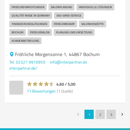
FRISEUREINRICHTUNGEN
SALONPLANUNG
INDIVIDUELLE LÖSUNGEN
QUALITÄT MADE IN GERMANY
360-GRAD-SERVICE
FINANZIERUNGSLÖSUNGEN
FRISEURBEDARF
SALONKONZEPTE
BOCHUM
FRISEURSALON
PLANUNG UND UMSETZUNG
KUNDENBETREUUNG
Fröhliche Morgensonne 1, 44867 Bochum
Tel. 02327 9910950
info@interpartner.de
interpartner.de/
4,60 / 5,00
11
Bewertungen
(1 Quelle)
1
2
3