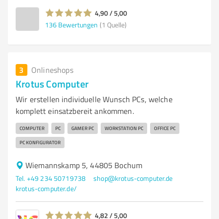
4,90 / 5,00
136
Bewertungen
(1 Quelle)
3
Onlineshops
Krotus Computer
Wir erstellen individuelle Wunsch PCs, welche
komplett einsatzbereit ankommen.
COMPUTER
PC
GAMER PC
WORKSTATION PC
OFFICE PC
PC KONFIGURATOR
Wiemannskamp 5, 44805 Bochum
Tel. +49 234 50719738
shop@krotus-computer.de
krotus-computer.de/
4,82 / 5,00