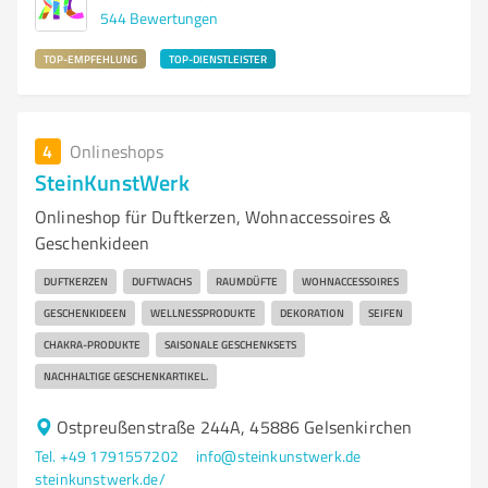
544
Bewertungen
TOP-EMPFEHLUNG
TOP-DIENSTLEISTER
4
Onlineshops
SteinKunstWerk
Onlineshop für Duftkerzen, Wohnaccessoires &
Geschenkideen
DUFTKERZEN
DUFTWACHS
RAUMDÜFTE
WOHNACCESSOIRES
GESCHENKIDEEN
WELLNESSPRODUKTE
DEKORATION
SEIFEN
CHAKRA-PRODUKTE
SAISONALE GESCHENKSETS
NACHHALTIGE GESCHENKARTIKEL.
Ostpreußenstraße 244A, 45886 Gelsenkirchen
Tel. +49 1791557202
info@steinkunstwerk.de
steinkunstwerk.de/