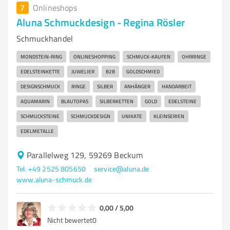
7
Onlineshops
Aluna Schmuckdesign - Regina Rösler
Schmuckhandel
MONDSTEIN-RING
ONLINESHOPPING
SCHMUCK-KAUFEN
OHRRINGE
EDELSTEINKETTE
JUWELIER
B2B
GOLDSCHMIED
DESIGNSCHMUCK
RINGE
SILBER
ANHÄNGER
HANDARBEIT
AQUAMARIN
BLAUTOPAS
SILBERKETTEN
GOLD
EDELSTEINE
SCHMUCKSTEINE
SCHMUCKDESIGN
UNIKATE
KLEINSERIEN
EDELMETALLE
Parallelweg 129, 59269 Beckum
Tel. +49 2525 805650
service@aluna.de
www.aluna-schmuck.de
0,00 / 5,00
Nicht bewertet
0