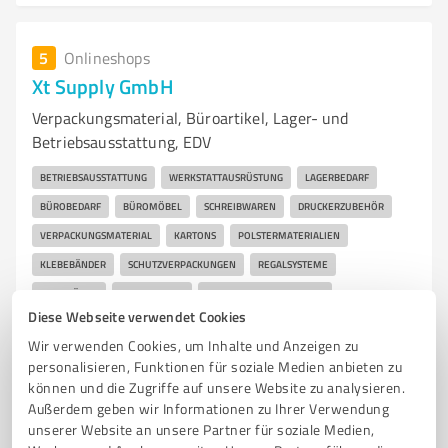
5
Onlineshops
Xt Supply GmbH
Verpackungsmaterial, Büroartikel, Lager- und
Betriebsausstattung, EDV
BETRIEBSAUSSTATTUNG
WERKSTATTAUSRÜSTUNG
LAGERBEDARF
BÜROBEDARF
BÜROMÖBEL
SCHREIBWAREN
DRUCKERZUBEHÖR
VERPACKUNGSMATERIAL
KARTONS
POLSTERMATERIALIEN
KLEBEBÄNDER
SCHUTZVERPACKUNGEN
REGALSYSTEME
WERKBÄNKE
LAGERREGALE
BETRIEBSEINRICHTUNGEN
Diese Webseite verwendet Cookies
VERSANDMATERIAL
ARBEITSSICHERHEIT
LAGERLOGISTIK
ETIKETTEN
Wir verwenden Cookies, um Inhalte und Anzeigen zu
VERSANDKARTONS
PALETTEN
VERPACKUNGSLÖSUNGEN
personalisieren, Funktionen für soziale Medien anbieten zu
VERSANDZUBEHÖR
STAPELBEHÄLTER
LAGERBEHÄLTER
können und die Zugriffe auf unsere Website zu analysieren.
Außerdem geben wir Informationen zu Ihrer Verwendung
VERPACKUNGSZUBEHÖR
ARBEITSPLATZMATTEN
BETRIEBSMITTEL
unserer Website an unsere Partner für soziale Medien,
BÜROARTIKEL KAUFEN
VERPACKUNGSMATERIAL BESTELLEN