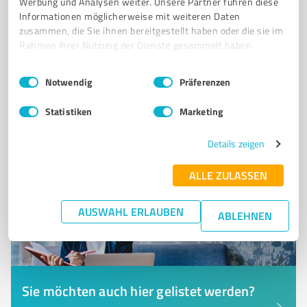
Werbung und Analysen weiter. Unsere Partner führen diese
WERKSTATTAUSSTATTUNG.
Informationen möglicherweise mit weiteren Daten
zusammen, die Sie ihnen bereitgestellt haben oder die sie im
Hauptstraße 121, 59302 Oelde
Rahmen Ihrer Nutzung der Dienste gesammelt haben.
Tel. +49 52459224050
info@xt-supply.de
xt-supply.de/
Einwilligungsauswahl
Impressum
|
Datenschutzbestimmungen
Notwendig
Präferenzen
4,52 / 5,00
Statistiken
Marketing
2
Bewertungen
Details zeigen
ALLE ZULASSEN
AUSWAHL ERLAUBEN
ABLEHNEN
Sie möchten auch hier gelistet werden?