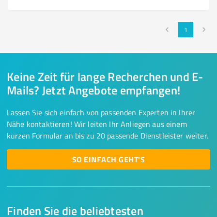
1
Keine Zeit für lange Recherchen und E-
Mails? Jetzt Angebote empfangen!
Lassen Sie sich einfach von passenden Experten in Ihrer
Nähe kontaktieren! Wir leiten Ihr Anliegen aus einem
kurzen Formular an bis zu 20 passende Dienstleister weiter.
SO EINFACH GEHT'S
Finden Sie die beliebtesten