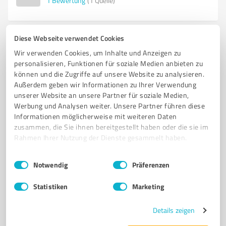
1
Bewertung
(1 Quelle)
Diese Webseite verwendet Cookies
4
Onlineshops
Wir verwenden Cookies, um Inhalte und Anzeigen zu
Natürlich by Dräxlmaier Apotheken
personalisieren, Funktionen für soziale Medien anbieten zu
können und die Zugriffe auf unsere Website zu analysieren.
100 % natürliche Nahrungsergänzungsmittel aus der
Außerdem geben wir Informationen zu Ihrer Verwendung
Apotheke
unserer Website an unsere Partner für soziale Medien,
Werbung und Analysen weiter. Unsere Partner führen diese
VITAMINPRÄPARATE
NAHRUNGSERGÄNZUNGSMITTEL
NATÜRLICH
Informationen möglicherweise mit weiteren Daten
REIN
MIKRONÄHRSTOFFE
VITALPILZE
GESUNDHEIT
zusammen, die Sie ihnen bereitgestellt haben oder die sie im
WOHLBEFINDEN
PERSÖNLICHE BERATUNG
QUALITÄT
Rahmen Ihrer Nutzung der Dienste gesammelt haben.
TRANSPARENZ
IMMUNITÄT
ENERGIE
NATÜRLICHE PRODUKTE
Einwilligungsauswahl
Impressum
|
Datenschutzbestimmungen
Notwendig
Präferenzen
VEGAN
LAKTOSEFREI
GLUTENFREI
NACHHALTIGKEIT
GUT VERTRÄGLICH
Statistiken
Marketing
KRÄUTER UND PFLANZEN AUS ÖKOLOGISCHEM UND ZERTIFIZIERTEN ANBAU
Details zeigen
Theresienpl. 17, 94315 Straubing