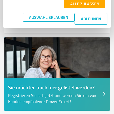
info@allianz.de
natuerlich-by-draexlmaier.de/
ALLE ZULASSEN
AUSWAHL ERLAUBEN
0,00 / 5,00
ABLEHNEN
Nicht bewertet
0
Sie möchten auch hier gelistet werden?
Registrieren Sie sich jetzt und werden Sie ein von
Kunden empfohlener ProvenExpert!