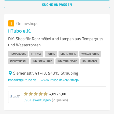
SUCHE ANPASSEN
1
Onlineshops
ilTubo e.K.
DIY-Shop für Rohrmöbel und Lampen aus Temperguss
und Wasserrohren
TEMPERGUSS
FITTINGS
ROHRE
STAHLROHRE
WASSERROHRE
INDUSTRIESTIL
INDUSTRIAL PIPE
INDUTRIAL STYLE
ROHRMÖBEL
Siemensstr. 41-43, 94315 Straubing
kontakt@iltubo.de
www.iltubo.de/diy-shop/
4,89 / 5,00
396
Bewertungen
(2 Quellen)