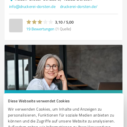
info@druckerei-dorsten.de
druckerei-dorsten.de/
3,10 / 5,00
19
Bewertungen
(1 Quelle)
Sie möchten auch hier gelistet werden?
Diese Webseite verwendet Cookies
Registrieren Sie sich jetzt und werden Sie ein von
Wir verwenden Cookies, um Inhalte und Anzeigen zu
personalisieren, Funktionen für soziale Medien anbieten zu
Kunden empfohlener ProvenExpert!
können und die Zugriffe auf unsere Website zu analysieren.
Außerdem geben wir Informationen zu Ihrer Verwendung