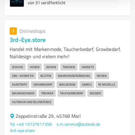
von 31 veröffentlicht
7
Onlineshops
3rd-Eye.store
Handel mit Markenmode, Taucherbedarf, Growbedarf,
Naildesign und vielem mehr!
SCHUHE
HOSEN
JACKEN
TASCHEN
GADGETS
CBD - KOSMETIK
BLÜTEN
NAHRUNGSERGÄNZUNG
REISEN
KURZTRIPS
GROWBEDARF
NAILDESIGN
GAMES
RC MODELLE
BAUMASCHINEN
TREKKER
TAUCHERBEDARF
MESSER
OUTDOOR UND SELFDEFENCE
Zeppelinstraße 29, 45768 Marl
Tel. +49 15737617356
s.m.service@outlook.de
3rd-eye.store