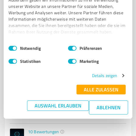
unserer Website an unsere Partner für soziale Medien,
Werbung und Analysen weiter. Unsere Partner führen diese
6
Onlineshops
Informationen möglicherweise mit weiteren Daten
Ko Stop e.K.
zusammen, die Sie ihnen bereitgestellt haben oder die sie im
Rahmen Ihrer Nutzung der Dienste gesammelt haben.
Anbieter von Getränkeschutzdeckeln für öffentliche
Einrichtungen
Einwilligungsauswahl
Impressum
|
Datenschutzbestimmungen
Notwendig
Präferenzen
GETRÄNKESCHUTZDECKEL
ANTI-K.O.-TROPFEN-LÖSUNGEN
DRINK-SPIKING-SCHUTZ
Statistiken
PERSONALISIERTE PRÄVENTIONSPRODUKTE
Marketing
EVENT- UND CLUB-SICHERHEIT
GASTRONOMIE-SICHERHEITSPRODUKTE
Details zeigen
WIEDERVERWENDBARE SCHUTZDECKEL
INSEKTENSCHUTZ FÜR GETRÄNKE
SICHERHEITS-GIVEAWAYS
NACHHALTIGE WERBEMITTEL
ALLE ZULASSEN
Polsumer Str. 229, 45896 Gelsenkirchen
AUSWAHL ERLAUBEN
ABLEHNEN
Tel. +49 209 38966821
info@ko-stop.de
www.ko-stop.de/
10
Bewertungen