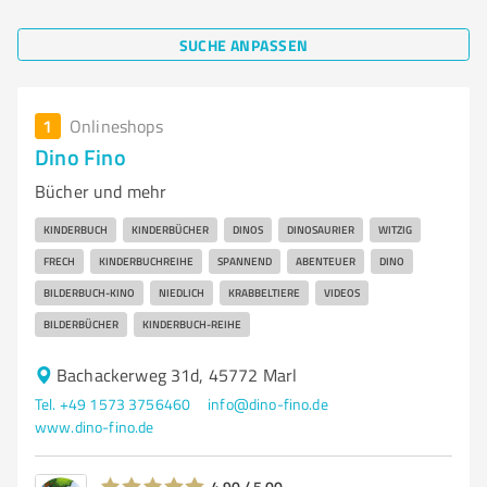
SUCHE ANPASSEN
1
Onlineshops
Dino Fino
Bücher und mehr
KINDERBUCH
KINDERBÜCHER
DINOS
DINOSAURIER
WITZIG
FRECH
KINDERBUCHREIHE
SPANNEND
ABENTEUER
DINO
BILDERBUCH-KINO
NIEDLICH
KRABBELTIERE
VIDEOS
BILDERBÜCHER
KINDERBUCH-REIHE
Bachackerweg 31d, 45772 Marl
Tel. +49 1573 3756460
info@dino-fino.de
www.dino-fino.de
4,90 / 5,00