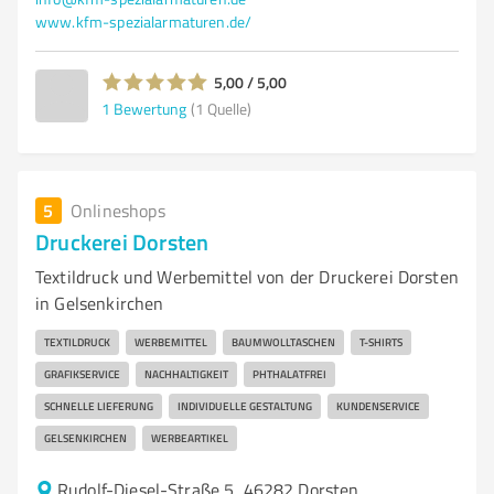
www.kfm-spezialarmaturen.de/
5,00 / 5,00
1
Bewertung
(1 Quelle)
5
Onlineshops
Druckerei Dorsten
Textildruck und Werbemittel von der Druckerei Dorsten
in Gelsenkirchen
TEXTILDRUCK
WERBEMITTEL
BAUMWOLLTASCHEN
T-SHIRTS
GRAFIKSERVICE
NACHHALTIGKEIT
PHTHALATFREI
SCHNELLE LIEFERUNG
INDIVIDUELLE GESTALTUNG
KUNDENSERVICE
GELSENKIRCHEN
WERBEARTIKEL
Rudolf-Diesel-Straße 5, 46282 Dorsten