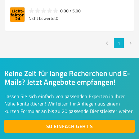
0,00 / 5,00
Nicht bewertet
0
1
Keine Zeit für lange Recherchen und E-
Mails? Jetzt Angebote empfangen!
Lassen Sie sich einfach von passenden Experten in Ihrer
Nähe kontaktieren! Wir leiten Ihr Anliegen aus einem
kurzen Formular an bis zu 20 passende Dienstleister weiter.
SO EINFACH GEHT'S