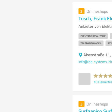
2
Onlineshops
Tusch, Frank El
Anbieter von Elekt
ELEKTRONIKBAUTEILE
TELEFONANLAGEN
SAT
Alsenstraße 11
info@ieq-systems-ele
18
Bewertu
3
Onlineshops
Surfganico Su