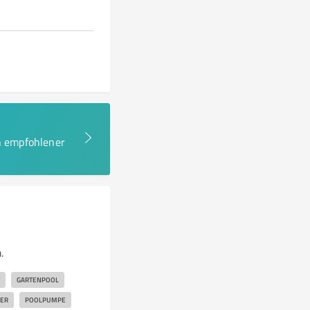
en empfohlener
.
GARTENPOOL
TER
POOLPUMPE