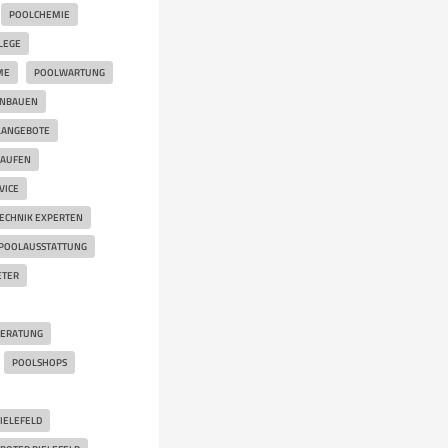
POOLCHEMIE
LEGE
ME
POOLWARTUNG
INBAUEN
LANGEBOTE
KAUFEN
VICE
ECHNIK EXPERTEN
POOLAUSSTATTUNG
ETER
BERATUNG
POOLSHOPS
IELEFELD