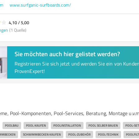
om
www.surfganic-surfboards.com/
4,10 / 5,00
ngen
(1 Quelle)
Sie möchten auch hier gelistet werden?
Registrieren Sie sich jetzt und werden Sie ein von Kund
ProvenExpert!
me, Pool-Komponenten, Pool-Services, Beratung, Montage u.v.m
POOLBAU
POOL KAUFEN
POOLINSTALLATION
POOL SELBER BAUEN
POOL-SET
MMBECKEN
SCHWIMMBECKEN KAUFEN
POOL-ZUBEHÖR
POOL-TECHNIK
POOLFIL