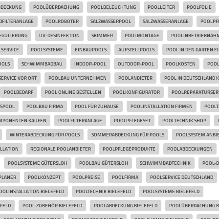
BDECKUNG
POOLÜBERDACHUNG
POOLBELEUCHTUNG
POOLLEITER
POOLFOLIE
DFILTERANLAGE
POOLROBOTER
SALZWASSERPOOL
SALZWASSERANLAGE
POOLPF
EGULIERUNG
UV-DESINFEKTION
SKIMMER
POOLMONTAGE
POOLINBETRIEBNAH
SERVICE
POOLSYSTEME
EINBAUPOOLS
AUFSTELLPOOLS
POOL IN DEN GARTEN E
OOLS
SCHWIMMBADBAU
INDOOR-POOL
OUTDOOR-POOL
POOLKOSTEN
POO
ERVICE VOR ORT
POOLBAU UNTERNEHMEN
POOLANBIETER
POOL IN DEUTSCHLAND 
POOLBEDARF
POOL ONLINE BESTELLEN
POOLKONFIGURATOR
POOLREPARATURSER
SPOOL
POOLBAU FIRMA
POOL FÜR ZUHAUSE
POOLINSTALLATION FIRMEN
POOLT
MPONENTEN KAUFEN
POOLFILTERANLAGE
POOLPFLEGESET
POOLTECHNIK SHOP
WINTERABDECKUNG FÜR POOLS
SOMMERABDECKUNG FÜR POOLS
POOLSYSTEM ANBI
LLATION
REGIONALE POOLANBIETER
POOLPFLEGEPRODUKTE
POOLABDECKUNGEN
POOLSYSTEME GÜTERSLOH
POOLBAU GÜTERSLOH
SCHWIMMBADTECHNIK
POOL-
PLANER
POOLKONZEPT
POOLPREISE
POOLFIRMA
POOLSERVICE DEUTSCHLAND
OOLINSTALLATION BIELEFELD
POOLTECHNIK BIELEFELD
POOLSYSTEME BIELEFELD
FELD
POOL-ZUBEHÖR BIELEFELD
POOLABDECKUNG BIELEFELD
POOLÜBERDACHUNG B