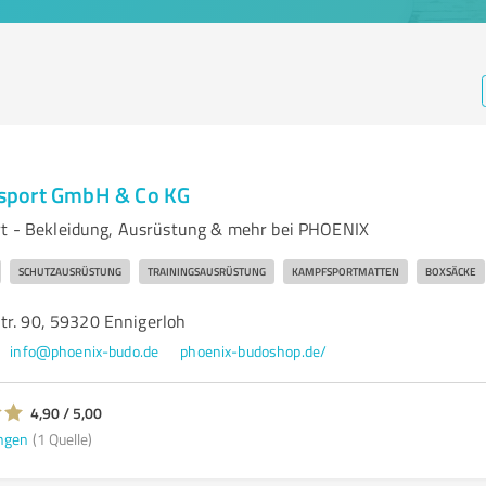
port GmbH & Co KG
rt - Bekleidung, Ausrüstung & mehr bei PHOENIX
SCHUTZAUSRÜSTUNG
TRAININGSAUSRÜSTUNG
KAMPFSPORTMATTEN
BOXSÄCKE
tr. 90, 59320 Ennigerloh
info@phoenix-budo.de
phoenix-budoshop.de/
4,90 / 5,00
ngen
(1 Quelle)