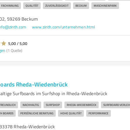
FACHINNUNG
QUALITÄT
ZUVERLÄSSIGKEIT
BECKUM
MASCHINENPARK
02, 59269 Beckum
nfo@zinth.com
www.zinth.com/unternehmen.html
5,00 / 5,00
gen
(1 Quelle)
fboards Rheda-Wiedenbrück
altige Surfboards im Surfshop in Rheda-Wiedenbrück
REUNDLICH
NACHHALTIG
SURFSHOP
RHEDA-WIEDENBRÜCK
SURFBOARD VERLEI
H BOARDS
PERSÖNLICHE BERATUNG
HOHE QUALITÄT
PERFORMANCE
 33378 Rheda-Wiedenbrück