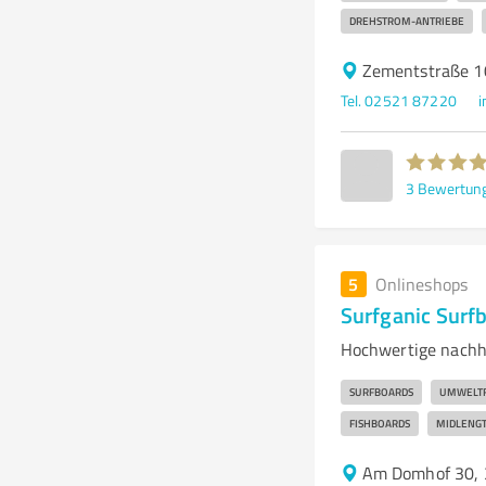
DREHSTROM-ANTRIEBE
Zementstraße 1
Tel. 02521 87220
i
3
Bewertun
5
Onlineshops
Surfganic Sur
Hochwertige nachh
SURFBOARDS
UMWELTF
FISHBOARDS
MIDLENGT
Am Domhof 30,