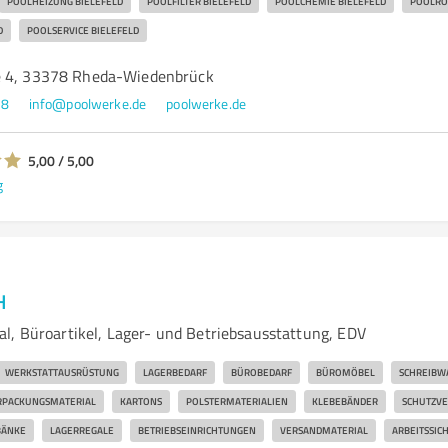
POOLHEIZUNG BIELEFELD
POOLFILTER BIELEFELD
POOLCHEMIE BIELEFELD
POOLRO
D
POOLSERVICE BIELEFELD
e 4, 33378 Rheda-Wiedenbrück
88
info@poolwerke.de
poolwerke.de
5,00 / 5,00
g
H
l, Büroartikel, Lager- und Betriebsausstattung, EDV
WERKSTATTAUSRÜSTUNG
LAGERBEDARF
BÜROBEDARF
BÜROMÖBEL
SCHREIBW
RPACKUNGSMATERIAL
KARTONS
POLSTERMATERIALIEN
KLEBEBÄNDER
SCHUTZV
ÄNKE
LAGERREGALE
BETRIEBSEINRICHTUNGEN
VERSANDMATERIAL
ARBEITSSIC