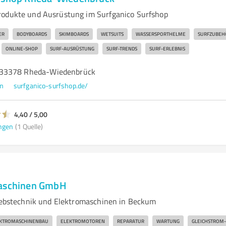
rodukte und Ausrüstung im Surfganico Surfshop
ER
BODYBOARDS
SKIMBOARDS
WETSUITS
WASSERSPORTHELME
SURFZUBEH
ONLINE-SHOP
SURF-AUSRÜSTUNG
SURF-TRENDS
SURF-ERLEBNIS
 33378 Rheda-Wiedenbrück
om
surfganico-surfshop.de/
4,40 / 5,00
ngen
(1 Quelle)
maschinen GmbH
riebstechnik und Elektromaschinen in Beckum
KTROMASCHINENBAU
ELEKTROMOTOREN
REPARATUR
WARTUNG
GLEICHSTROM-