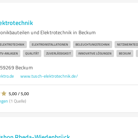
ektrotechnik
ronikbauteilen und Elektrotechnik in Beckum
ELEKTROTECHNIK
ELEKTROINSTALLATIONEN
BELEUCHTUNGSTECHNIK
NETZWERKTEC
-TV-ANLAGEN
QUALITÄT
ZUVERLÄSSIGKEIT
INNOVATIVE LÖSUNGEN
BECKUM
, 59269 Beckum
ktro.de
www.tusch-elektrotechnik.de/
5,00 / 5,00
ngen
(1 Quelle)
rfshop Rheda-Wiedenbrück