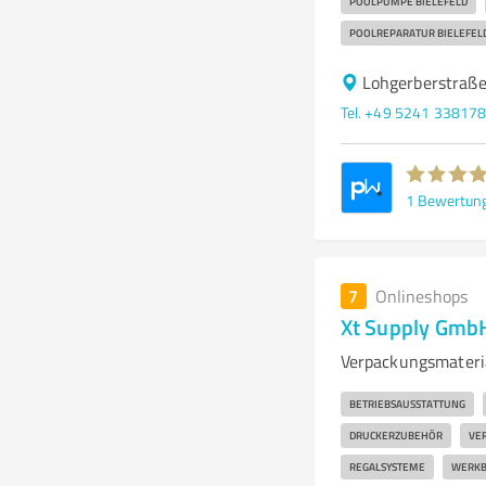
POOLPUMPE BIELEFELD
POOLREPARATUR BIELEFEL
Lohgerberstraß
Tel. +49 5241 33817
1
Bewertun
7
Onlineshops
Xt Supply Gmb
Verpackungsmateria
BETRIEBSAUSSTATTUNG
DRUCKERZUBEHÖR
VE
REGALSYSTEME
WERKB