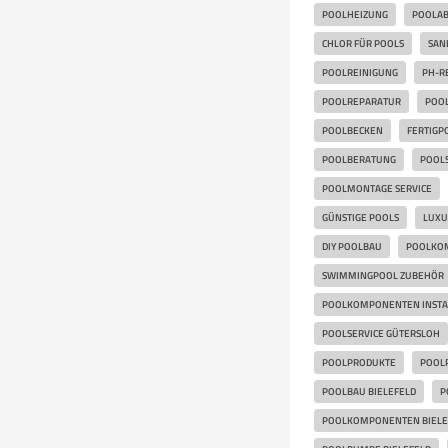
POOLHEIZUNG
POOLA
CHLOR FÜR POOLS
SAN
POOLREINIGUNG
PH-R
POOLREPARATUR
POOL
POOLBECKEN
FERTIGP
POOLBERATUNG
POOLS
POOLMONTAGE SERVICE
GÜNSTIGE POOLS
LUXU
DIY POOLBAU
POOLKO
SWIMMINGPOOL ZUBEHÖR
POOLKOMPONENTEN INSTA
POOLSERVICE GÜTERSLOH
POOLPRODUKTE
POOL
POOLBAU BIELEFELD
P
POOLKOMPONENTEN BIELE