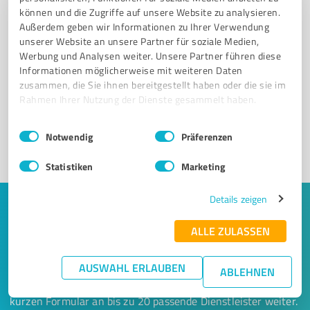
können und die Zugriffe auf unsere Website zu analysieren.
Außerdem geben wir Informationen zu Ihrer Verwendung
unserer Website an unsere Partner für soziale Medien,
Sie möchten auch hier gelistet werden?
Werbung und Analysen weiter. Unsere Partner führen diese
Informationen möglicherweise mit weiteren Daten
Registrieren Sie sich jetzt und werden Sie ein von
zusammen, die Sie ihnen bereitgestellt haben oder die sie im
Kunden empfohlener ProvenExpert!
Rahmen Ihrer Nutzung der Dienste gesammelt haben.
Einwilligungsauswahl
Impressum
|
Datenschutzbestimmungen
Notwendig
Präferenzen
1
Statistiken
Marketing
Details zeigen
Keine Zeit für lange Recherchen und E-
ALLE ZULASSEN
Mails? Jetzt Angebote empfangen!
AUSWAHL ERLAUBEN
Lassen Sie sich einfach von passenden Experten in Ihrer
ABLEHNEN
Nähe kontaktieren! Wir leiten Ihr Anliegen aus einem
kurzen Formular an bis zu 20 passende Dienstleister weiter.