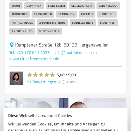
SPORT
GEWINNEN
LIEBE LEBEN
GLÜCKLICH SEIN
LEBENSGLÜCK
TÜRÖFFNER
ERFOLGREICH
VERTRAUEN
FREIHEIT
HARMONIE
MATRIX IMPULS
2-PUNKT-METHODE
SCHNELLE HILFE
SICHERHEIT
ANERKENNUNG
GETRENNT SEIN
Kemptener Straße 12b, 88138 Hergensweiler
Tel. +49 170 811 1035
info@matriximpuls.com
www.ulrikefrommknecht.de
5,00 / 5,00
21
Bewertungen
(2 Quellen)
Diese Webseite verwendet Cookies
Wir verwenden Cookies, um Inhalte und Anzeigen zu
personalisieren, Funktionen für soziale Medien anbieten zu