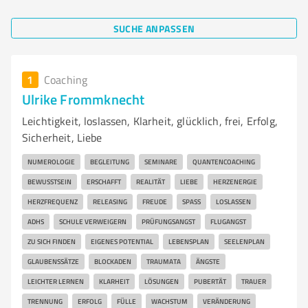
SUCHE ANPASSEN
1
Coaching
Ulrike Frommknecht
Leichtigkeit, loslassen, Klarheit, glücklich, frei, Erfolg,
Sicherheit, Liebe
NUMEROLOGIE
BEGLEITUNG
SEMINARE
QUANTENCOACHING
BEWUSSTSEIN
ERSCHAFFT
REALITÄT
LIEBE
HERZENERGIE
HERZFREQUENZ
RELEASING
FREUDE
SPASS
LOSLASSEN
ADHS
SCHULE VERWEIGERN
PRÜFUNGSANGST
FLUGANGST
ZU SICH FINDEN
EIGENES POTENTIAL
LEBENSPLAN
SEELENPLAN
GLAUBENSSÄTZE
BLOCKADEN
TRAUMATA
ÄNGSTE
LEICHTER LERNEN
KLARHEIT
LÖSUNGEN
PUBERTÄT
TRAUER
TRENNUNG
ERFOLG
FÜLLE
WACHSTUM
VERÄNDERUNG