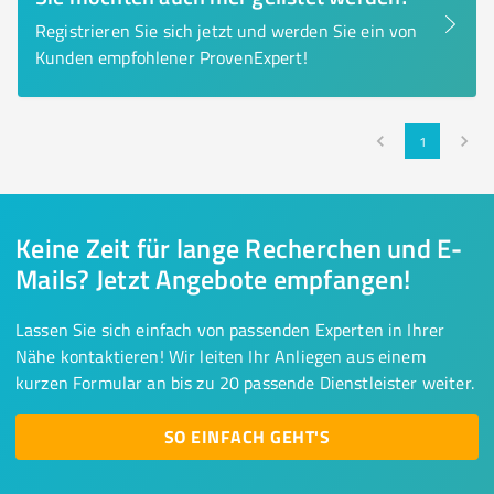
Registrieren Sie sich jetzt und werden Sie ein von
Kunden empfohlener ProvenExpert!
1
Keine Zeit für lange Recherchen und E-
Mails? Jetzt Angebote empfangen!
Lassen Sie sich einfach von passenden Experten in Ihrer
Nähe kontaktieren! Wir leiten Ihr Anliegen aus einem
kurzen Formular an bis zu 20 passende Dienstleister weiter.
SO EINFACH GEHT'S