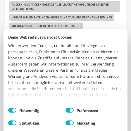
RÜCKEN- UND NACKENMASSAGE AUSBILDUNG THERAPEUTISCHE MASSAGE
WEITERBILDUNG
VEGANE 5-ELEMENTE-KOCH-AUSBILDUNG AYURVEDA ERNÄHRUNG SEMINAR
YIN YOGA YOGALEHRER WEITERBILDUNG WORKSHOP
YOGA BEI STRESSBEDINGTEN RÜCKENPROBLEMEN KURS SEMINAR
Diese Webseite verwendet Cookies
YOGA FÜR SCHWANGERE AUSBILDUNG WORKSHOP
Wir verwenden Cookies, um Inhalte und Anzeigen zu
personalisieren, Funktionen für soziale Medien anbieten zu
YOGA FÜR SENIOREN AUSBILDUNG WORKSHOP
können und die Zugriffe auf unsere Website zu analysieren.
YOGA GRUNDBAUSTEIN DER YOGATHERAPIE AUSBILDUNG FÜR MEDIZINISCHE
Außerdem geben wir Informationen zu Ihrer Verwendung
BERUFE WEITERBILDUNG ANERKANNT
unserer Website an unsere Partner für soziale Medien,
YOGATHERAPIE WEITERBILDUNG ANERKANNT SEMINAR
Werbung und Analysen weiter. Unsere Partner führen diese
YOGA NIDRA AUSBILDUNG WORKSHOP
Informationen möglicherweise mit weiteren Daten
zusammen, die Sie ihnen bereitgestellt haben oder die sie im
YOGA VIDYA BODYWORK AUSBILDUNG YOGA MASSAGE SEMINAR
Rahmen Ihrer Nutzung der Dienste gesammelt haben.
YOGALEHRER AUSBILDUNG INTENSIVKURS 200H 500H
Einwilligungsauswahl
Impressum
|
Datenschutzbestimmungen
YOGALEHRER WEITERBILDUNG INTENSIV YOGA FORTBILDUNG SEMINAR
Notwendig
Präferenzen
WORKSHOP
YOGA WEITERBILDUNG ANERKANNT SEMINAR
YOGA RETREAT DEUTSCHLAND
Statistiken
Marketing
YOGA RETREAT WOCHENENDE