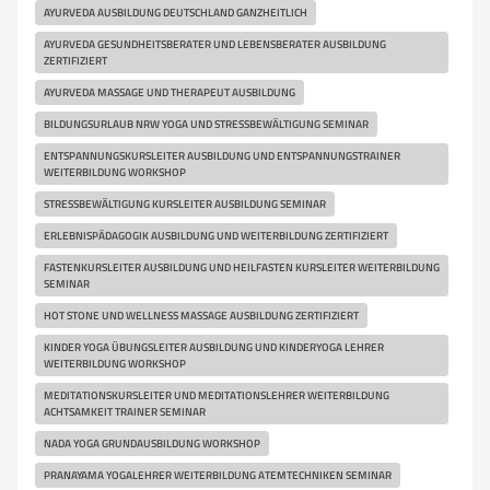
AYURVEDA AUSBILDUNG DEUTSCHLAND GANZHEITLICH
AYURVEDA GESUNDHEITSBERATER UND LEBENSBERATER AUSBILDUNG
ZERTIFIZIERT
AYURVEDA MASSAGE UND THERAPEUT AUSBILDUNG
BILDUNGSURLAUB NRW YOGA UND STRESSBEWÄLTIGUNG SEMINAR
ENTSPANNUNGSKURSLEITER AUSBILDUNG UND ENTSPANNUNGSTRAINER
WEITERBILDUNG WORKSHOP
STRESSBEWÄLTIGUNG KURSLEITER AUSBILDUNG SEMINAR
ERLEBNISPÄDAGOGIK AUSBILDUNG UND WEITERBILDUNG ZERTIFIZIERT
FASTENKURSLEITER AUSBILDUNG UND HEILFASTEN KURSLEITER WEITERBILDUNG
SEMINAR
HOT STONE UND WELLNESS MASSAGE AUSBILDUNG ZERTIFIZIERT
KINDER YOGA ÜBUNGSLEITER AUSBILDUNG UND KINDERYOGA LEHRER
WEITERBILDUNG WORKSHOP
MEDITATIONSKURSLEITER UND MEDITATIONSLEHRER WEITERBILDUNG
ACHTSAMKEIT TRAINER SEMINAR
NADA YOGA GRUNDAUSBILDUNG WORKSHOP
PRANAYAMA YOGALEHRER WEITERBILDUNG ATEMTECHNIKEN SEMINAR