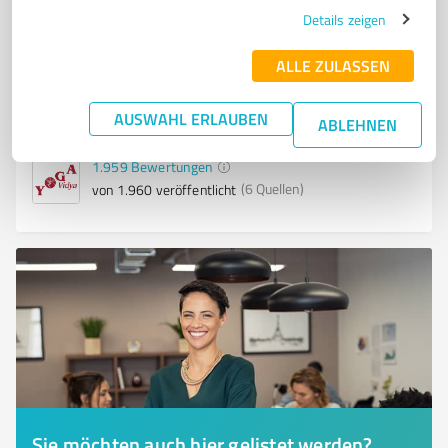
Details zeigen
YOGA RETREAT ACHTSAMKEIT UND MEDITATION.
ALLE ZULASSEN
Yogaweg 7, 32805 Horn-Bad Meinberg
Tel. +49 5234 870
feedback@yoga-vidya.de
www.yoga-vidya.de/yoga/
AUSWAHL ERLAUBEN
ABLEHNEN
1.959
Bewertungen
(6 Quellen)
von 1.960 veröffentlicht
Sie möchten auch hier gelistet werden?