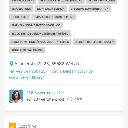
NEW PLACEMENT
BERUFLICHE NEUORIENTIERUNG
TEAMENTWICKLUNG
BEFÖRDERUNG
NEIN-SAGEN LERNEN
EFFEKTIVE KOMMUNIKATION
LEADERSHIP
PROSCI CHANGE MANAGEMENT
STÄRKEN- UND MOTIVATIONSANALYSE
BLOCKIERENDE DENKMUSTER ÜBERWINDEN
UMGANG MIT UND LÖSUNG VON KONFLIKTEN
NEUE HERAUSFORDERUNGEN
KONFLIKTBEWÄLTIGUNG
Schillerstraße 23, 35582 Wetzlar
Tel. +49 641 2501557
petra.ibe@simcoach.de
www.ibe-gmbh.org/
236
Bewertungen
(2 Quellen)
von 237 veröffentlicht
2
Coaching