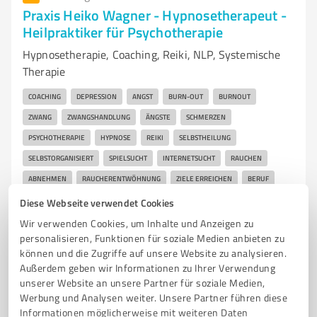
Praxis Heiko Wagner - Hypnosetherapeut -
Heilpraktiker für Psychotherapie
Hypnosetherapie, Coaching, Reiki, NLP, Systemische
Therapie
COACHING
DEPRESSION
ANGST
BURN-OUT
BURNOUT
ZWANG
ZWANGSHANDLUNG
ÄNGSTE
SCHMERZEN
PSYCHOTHERAPIE
HYPNOSE
REIKI
SELBSTHEILUNG
SELBSTORGANISIERT
SPIELSUCHT
INTERNETSUCHT
RAUCHEN
ABNEHMEN
RAUCHERENTWÖHNUNG
ZIELE ERREICHEN
BERUF
PRIVAT
THERAPIE
HEILPRAKTIKER
HPP
GESUNDHEIT
Diese Webseite verwendet Cookies
MEDIATION
MEDITATION
SUPERVISION
WEITERBILDUNG
Wir verwenden Cookies, um Inhalte und Anzeigen zu
personalisieren, Funktionen für soziale Medien anbieten zu
SELBSTHYPNOSE
GLAUBENSSÄTZE
können und die Zugriffe auf unsere Website zu analysieren.
Außerdem geben wir Informationen zu Ihrer Verwendung
Sudetenstraße 28, 35581 Wetzlar
unserer Website an unsere Partner für soziale Medien,
Tel. +49 6441 4484860
kontakt@heikowagner.com
Werbung und Analysen weiter. Unsere Partner führen diese
www.heikowagner.com
Informationen möglicherweise mit weiteren Daten