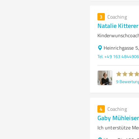
3
Coaching
Natalie Kitterer
Kinderwunschcoachi
Heinrichgasse 
Tel. +49 163 484490
9
Bewertun
4
Coaching
Gaby Mühleise
Ich unterstütze Me