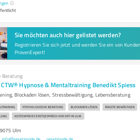
ngen
fentlicht
Sie möchten auch hier gelistet werden?
Registrieren Sie sich jetzt und werden Sie ein von Kund
ProvenExpert!
e Beratung
 CTW® Hypnose & Mentaltraining Benedikt Spiess
ining, Blockaden lösen, Stressbewältigung, Lebensberatung
LTRAINING
PSYCHOLOGISCHE BERATUNG
BLOCKADEN LÖSEN
ÄNGSTE BEWÄLTIGEN
LUNG
KOSTENFREIES ERSTGESPRÄCH VOR ORT IN ULM.
89075 Ulm
info@resetinside.de
resetinside.de