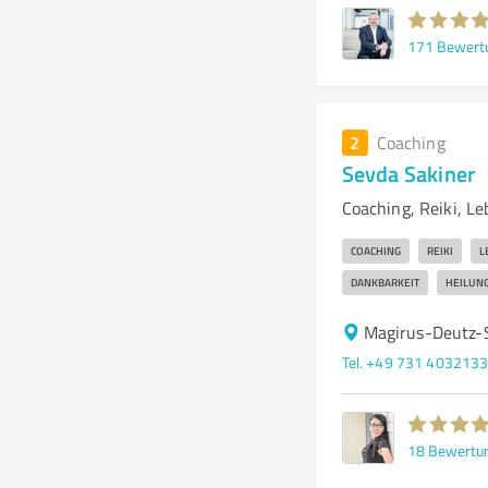
171
Bewert
2
Coaching
Sevda Sakiner
Coaching, Reiki, L
COACHING
REIKI
L
DANKBARKEIT
HEILUN
Magirus-Deutz-
Tel. +49 731 403213
18
Bewertu