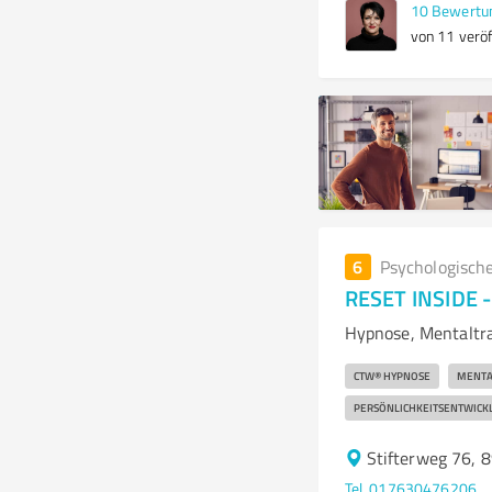
10
Bewertu
von 11 veröf
6
Psychologisch
RESET INSIDE -
Hypnose, Mentaltra
CTW® HYPNOSE
MENTA
PERSÖNLICHKEITSENTWICK
Stifterweg 76, 
Tel. 017630476206