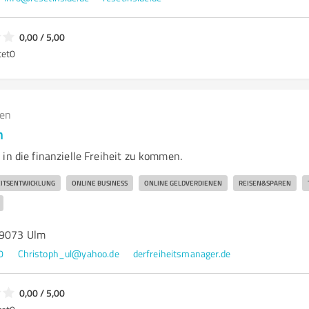
0,00 / 5,00
tet
0
gen
h
in die finanzielle Freiheit zu kommen.
EITSENTWICKLUNG
ONLINE BUSINESS
ONLINE GELDVERDIENEN
REISEN&SPAREN
89073 Ulm
0
Christoph_ul@yahoo.de
derfreiheitsmanager.de
0,00 / 5,00