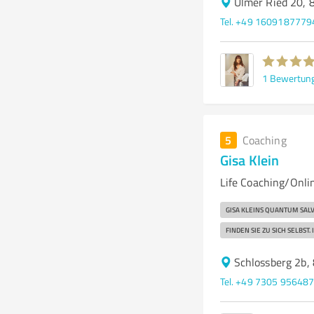
Ulmer Ried 20,
Tel. +49 1609187779
1
Bewertun
5
Coaching
Gisa Klein
Life Coaching/Onli
GISA KLEINS QUANTUM SALV
FINDEN SIE ZU SICH SELBS
Schlossberg 2b,
Tel. +49 7305 95648