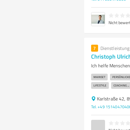
Nicht bewer
7
Dienstleistun
Christoph Ulric
Ich helfe Menschen 
MAINSET
PERSÖNLICK
LIFESTYLE
COACHING ...
Karlstraße 42, 
Tel. +49 1514047040