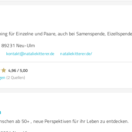
ng für Einzelne und Paare, auch bei Samenspende, Eizellspend
5, 89231 Neu-Ulm
6
kontakt@nataliekitterer.de
nataliekitterer.de/
4,96 / 5,00
gen
(2 Quellen)
n
nschen ab 50+ , neue Perspektiven für ihr Leben zu entdecken.