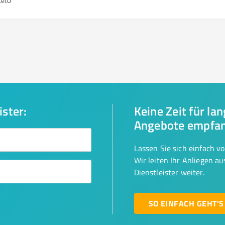
tet
0
ister:
Keine Zeit für la
Angebote empfa
Lassen Sie sich einfach v
Wir leiten Ihr Anliegen a
Dienstleister weiter.
SO EINFACH GEHT'S