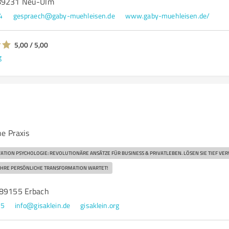
 89231 Neu-Ulm
4
gespraech@gaby-muehleisen.de
www.gaby-muehleisen.de/
5,00 / 5,00
g
ne Praxis
ATION PSYCHOLOGIE: REVOLUTIONÄRE ANSÄTZE FÜR BUSINESS & PRIVATLEBEN. LÖSEN SIE TIEF V
T. IHRE PERSÖNLICHE TRANSFORMATION WARTET!
 89155 Erbach
75
info@gisaklein.de
gisaklein.org