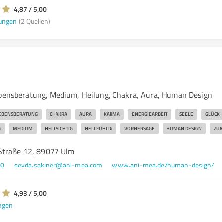
4,87 / 5,00
ungen
(2 Quellen)
ebensberatung, Medium, Heilung, Chakra, Aura, Human Design
EBENSBERATUNG
CHAKRA
AURA
KARMA
ENERGIEARBEIT
SEELE
GLÜCK
G
MEDIUM
HELLSICHTIG
HELLFÜHLIG
VORHERSAGE
HUMAN DESIGN
ZU
Straße 12, 89077 Ulm
30
sevda.sakiner@ani-mea.com
www.ani-mea.de/human-design/
4,93 / 5,00
ngen