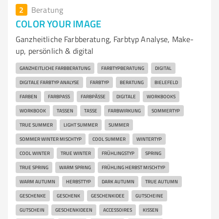
2
Beratung
COLOR YOUR IMAGE
Ganzheitliche Farbberatung, Farbtyp Analyse, Make-
up, persönlich & digital
GANZHEITLICHE FARBBERATUNG
FARBTYPBERATUNG
DIGITAL
DIGITALE FARBTYP ANALYSE
FARBTYP
BERATUNG
BIELEFELD
FARBEN
FARBPASS
FARBPÄSSE
DIGITALE
WORKBOOKS
WORKBOOK
TASSEN
TASSE
FARBWIRKUNG
SOMMERTYP
TRUE SUMMER
LIGHT SUMMER
SUMMER
SOMMER WINTER MISCHTYP
COOL SUMMER
WINTERTYP
COOL WINTER
TRUE WINTER
FRÜHLINGSTYP
SPRING
TRUE SPRING
WARM SPRING
FRÜHLING HERBST MISCHTYP
WARM AUTUMN
HERBSTTYP
DARK AUTUMN
TRUE AUTUMN
GESCHENKE
GESCHENK
GESCHENKIDEE
GUTSCHEINE
GUTSCHEIN
GESCHENKIDEEN
ACCESSOIRES
KISSEN