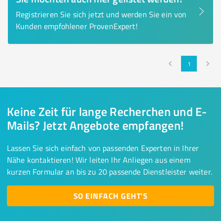
Registrieren Sie sich jetzt und werden Sie ein von
Kunden empfohlener ProvenExpert!
1
Keine Zeit für lange Recherchen und E-
Mails? Jetzt Angebote empfangen!
Lassen Sie sich einfach von passenden Experten in Ihrer
Nähe kontaktieren! Wir leiten Ihr Anliegen aus einem
kurzen Formular an bis zu 20 passende Dienstleister weiter.
SO EINFACH GEHT'S