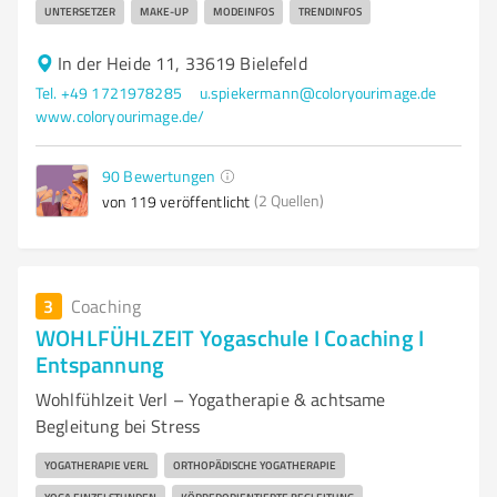
UNTERSETZER
MAKE-UP
MODEINFOS
TRENDINFOS
In der Heide 11, 33619 Bielefeld
Tel. +49 1721978285
u.spiekermann@coloryourimage.de
www.coloryourimage.de/
90
Bewertungen
(2 Quellen)
von 119 veröffentlicht
3
Coaching
WOHLFÜHLZEIT Yogaschule I Coaching I
Entspannung
Wohlfühlzeit Verl – Yogatherapie & achtsame
Begleitung bei Stress
YOGATHERAPIE VERL
ORTHOPÄDISCHE YOGATHERAPIE