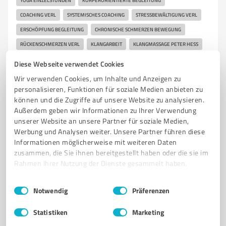
YOGA EINZELSTUNDEN
KÖRPERORIENTIERTE BEGLEITUNG
COACHING VERL
SYSTEMISCHES COACHING
STRESSBEWÄLTIGUNG VERL
ERSCHÖPFUNG BEGLEITUNG
CHRONISCHE SCHMERZEN BEWEGUNG
RÜCKENSCHMERZEN VERL
KLANGARBEIT
KLANGMASSAGE PETER HESS
MEDITATION VERL
ACHTSAMKEIT VERL
EINZELBEGLEITUNG
Diese Webseite verwendet Cookies
WOHLFÜHLZEIT VERL
Wir verwenden Cookies, um Inhalte und Anzeigen zu
personalisieren, Funktionen für soziale Medien anbieten zu
Lindenstraße, 33415 Verl
können und die Zugriffe auf unsere Website zu analysieren.
Tel. +49 5246 936657
ulrike-braak@wohlfuehlzeit-verl.de
Außerdem geben wir Informationen zu Ihrer Verwendung
wohlfuehlzeit-verl.de/
unserer Website an unsere Partner für soziale Medien,
Werbung und Analysen weiter. Unsere Partner führen diese
Informationen möglicherweise mit weiteren Daten
62
Bewertungen
zusammen, die Sie ihnen bereitgestellt haben oder die sie im
(2 Quellen)
von 66 veröffentlicht
Rahmen Ihrer Nutzung der Dienste gesammelt haben.
Einwilligungsauswahl
Impressum
|
Datenschutzbestimmungen
Notwendig
Präferenzen
4
Bildung, Ausbildung & Weiterbildung
Statistiken
Marketing
Daniel Wörner - Spirit Awakening